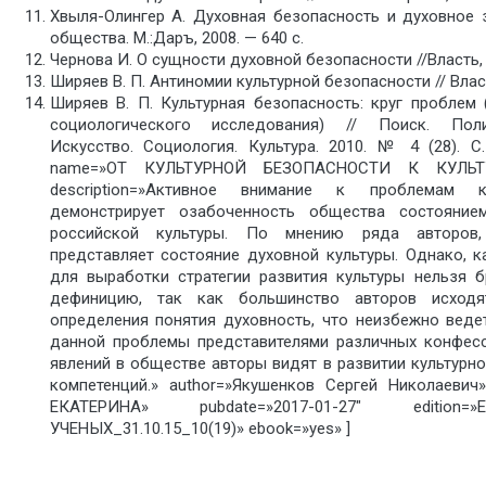
Хвыля-Олингер А. Духовная безопасность и духовное 
общества. М.:Даръ, 2008. — 640 с.
Чернова И. О сущности духовной безопасности //Власть, 2
Ширяев В. П. Антиномии культурной безопасности // Власть
Ширяев В. П. Культурная безопасность: круг проблем
социологического исследования) // Поиск. Поли
Искусство. Социология. Культура. 2010. № 4 (28). C.
name=»ОТ КУЛЬТУРНОЙ БЕЗОПАСНОСТИ К КУЛЬ
description=»Активное внимание к проблемам к
демонстрирует озабоченность общества состояние
российской культуры. По мнению ряда авторов,
представляет состояние духовной культуры. Однако, к
для выработки стратегии развития культуры нельзя 
дефиницию, так как большинство авторов исходя
определения понятия духовность, что неизбежно веде
данной проблемы представителями различных конфесс
явлений в обществе авторы видят в развитии культурно
компетенций.» author=»Якушенков Сергей Николаевич
ЕКАТЕРИНА» pubdate=»2017-01-27″ editio
УЧЕНЫХ_31.10.15_10(19)» ebook=»yes» ]