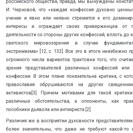
российского общества, правда, мы вынуждены констат
И. Черновой, что «каждая конфессия духовно ценны
учение и явно или неявно стремится к его домини
интересы и ограждает своих приверженцев от п
деятельности со стороны других конфессий, вплоть до
светского мировоззрения в случае фундамента
экстремизма» [12, c. 132]. Все это в итоге неизбежно
огромного числа вариантов трактовки того, что счита
зрения представителей различных конфессий ил
конфессии. В этом плане показательна критика, с к
православия обрушиваются на других священни
активистов[3]. Причем мотивами для такой критик
различные обстоятельства, а оппоненты, как пра
пособники дьявола или антихриста [2].
Различия же в восприятии духовности представителя
более значительны, что даже не требуют какой-то 