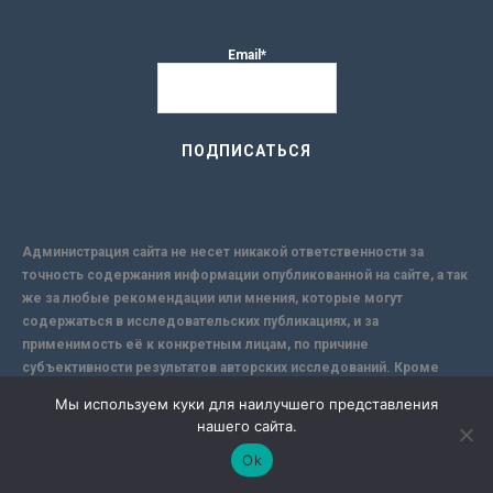
Email*
Администрация сайта не несет никакой ответственности за
точность содержания информации опубликованной на сайте, а так
же за любые рекомендации или мнения, которые могут
содержаться в исследовательских публикациях, и за
применимость её к конкретным лицам, по причине
субъективности результатов авторских исследований. Кроме
того, поскольку интернет не обеспечивает в полной мере
Мы используем куки для наилучшего представления
надежной защиты информации, Сайт не несет ответственности за
нашего сайта.
информацию, присылаемую через интернет.
Ok
-->