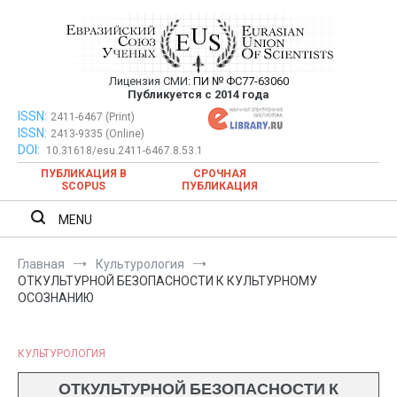
Перейти
к
содержимому
Лицензия СМИ:
ПИ № ФС77-63060
Евразийский Союз Ученых —
Публикуется с 2014 года
публикация научных статей в
ISSN:
Евразийский Союз Ученых — публикация научных статей в
2411-6467 (Print)
ISSN:
2413-9335 (Online)
ежемесячном научном журнале
ежемесячном научном журнале
DOI:
10.31618/esu.2411-6467.8.53.1
ПУБЛИКАЦИЯ В
СРОЧНАЯ
SCOPUS
ПУБЛИКАЦИЯ
MENU
Главная
Культурология
ОТКУЛЬТУРНОЙ БЕЗОПАСНОСТИ К КУЛЬТУРНОМУ
ОСОЗНАНИЮ
КУЛЬТУРОЛОГИЯ
ОТКУЛЬТУРНОЙ БЕЗОПАСНОСТИ К