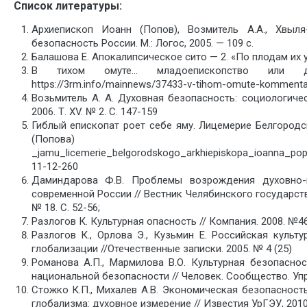
Список литературы:
Архиепископ Иоанн (Попов), Возмитель А.А., Хвыля
безопасность России. М.: Логос, 2005. — 109 с.
Балашова Е. Апокалипсическое сито — 2. «По плодам их у
В тихом омуте… младоепископство или ду
https://3rm.info/mainnews/37433-v-tihom-omute-kommentar
Возьмитель А. А. Духовная безопасность: социологичес
2006. Т. XV. № 2. С. 147-159
Гиблый епископат роет себе яму. Лицемерие Белгород
(Попова)
_jamu_licemerie_belgorodskogo_arkhiepiskopa_ioanna_pop
11-12-260
Даминдарова Ф.В. Проблемы возрождения духовно-
современной России // Вестник Челябинского государств
№ 18. С. 52-56;
Разлогов К. Культурная опасность // Компания. 2008. №46
Разлогов К., Орлова Э., Кузьмин Е. Российская культу
глобализации //Отечественные записки. 2005. № 4 (25)
Романова А.П., Мармилова В.О. Культурная безопасно
национальной безопасности // Человек. Сообщество. Упра
Стожко К.П., Михалев А.В. Экономическая безопасност
глобализма: духовное измерение // Известия УрГЭУ, 2010. 