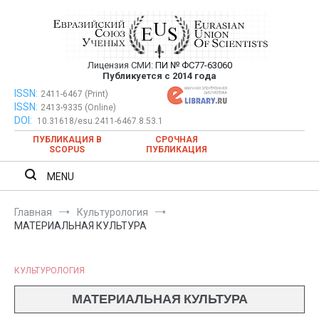
Перейти
к
содержимому
Лицензия СМИ:
ПИ № ФС77-63060
Евразийский Союз Ученых —
Публикуется с 2014 года
публикация научных статей в
ISSN:
Евразийский Союз Ученых — публикация научных статей в
2411-6467 (Print)
ISSN:
2413-9335 (Online)
ежемесячном научном журнале
ежемесячном научном журнале
DOI:
10.31618/esu.2411-6467.8.53.1
ПУБЛИКАЦИЯ В
СРОЧНАЯ
SCOPUS
ПУБЛИКАЦИЯ
MENU
Главная
Культурология
МАТЕРИАЛЬНАЯ КУЛЬТУРА
КУЛЬТУРОЛОГИЯ
МАТЕРИАЛЬНАЯ КУЛЬТУРА