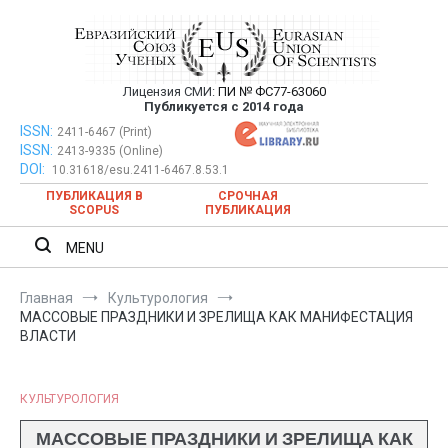
Перейти
к
содержимому
Лицензия СМИ:
ПИ № ФС77-63060
Евразийский Союз Ученых —
Публикуется с 2014 года
публикация научных статей в
ISSN:
Евразийский Союз Ученых — публикация научных статей в
2411-6467 (Print)
ISSN:
2413-9335 (Online)
ежемесячном научном журнале
ежемесячном научном журнале
DOI:
10.31618/esu.2411-6467.8.53.1
ПУБЛИКАЦИЯ В
СРОЧНАЯ
SCOPUS
ПУБЛИКАЦИЯ
MENU
Главная
Культурология
МАССОВЫЕ ПРАЗДНИКИ И ЗРЕЛИЩА КАК МАНИФЕСТАЦИЯ
ВЛАСТИ
КУЛЬТУРОЛОГИЯ
МАССОВЫЕ ПРАЗДНИКИ И ЗРЕЛИЩА КАК