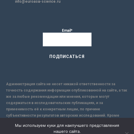
info@euroasia-science.ru
Email*
Администрация сайта не несет никакой ответственности за
точность содержания информации опубликованной на сайте, а так
же за любые рекомендации или мнения, которые могут
содержаться в исследовательских публикациях, и за
применимость её к конкретным лицам, по причине
субъективности результатов авторских исследований. Кроме
того, поскольку интернет не обеспечивает в полной мере
Мы используем куки для наилучшего представления
надежной защиты информации, Сайт не несет ответственности за
нашего сайта.