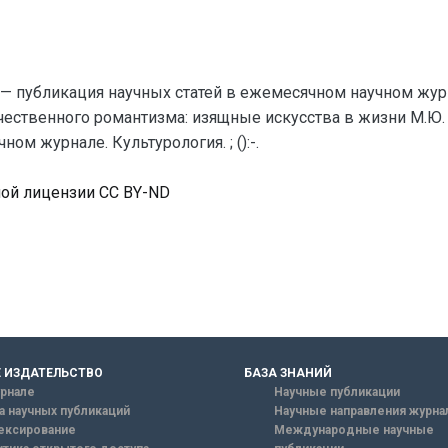
— публикация научных статей в ежемесячном научном жур
чественного романтизма: изящные искусства в жизни М.Ю
ом журнале. Культурология. ; ():-.
ной лицензии CC BY-ND
 ИЗДАТЕЛЬСТВО
БАЗА ЗНАНИЙ
рнале
Научные публикации
а научных публикаций
Научные направления журна
ексирование
Международные научные