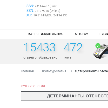
Перейти
ISSN:
к
2411-6467 (Print)
ISSN:
содержимому
2413-9335 (Online)
DOI:
10.31618/ESU.2413-9335
НАУЧНОЕ ИЗДАТЕЛЬСТВО
АВТОРАМ
ПУБЛ
15433
472
статей опубликовано
тома
Главная
Культурология
Детерминанты отече
КУЛЬТУРОЛОГИЯ
ДЕТЕРМИНАНТЫ ОТЕЧЕСТВ