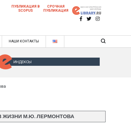
ПУБЛИКАЦИЯ В
СРОЧНАЯ
SCOPUS
ПУБЛИКАЦИЯ
 научных статей в ежемесячном научном
нале
ячном научном журнале
НАШИ КОНТАКТЫ
ИНДЕКСЫ
ова
 ЖИЗНИ М.Ю. ЛЕРМОНТОВА