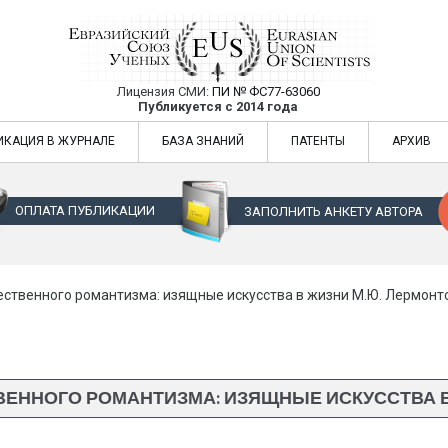
Лицензия СМИ:
ПИ № ФС77-63060
Евразийский Союз Ученых — публикация
Публикуется с 2014 года
жур
Евразийский Союз Ученых — публикация научных статей в ежемес
ИКАЦИЯ В ЖУРНАЛЕ
БАЗА ЗНАНИЙ
ПАТЕНТЫ
АРХИВ
ОПЛАТА ПУБЛИКАЦИИ
ЗАПОЛНИТЬ АНКЕТУ АВТОРА
ственного романтизма: изящные искусства в жизни М.Ю. Лермонт
ЕННОГО РОМАНТИЗМА: ИЗЯЩНЫЕ ИСКУССТВА В