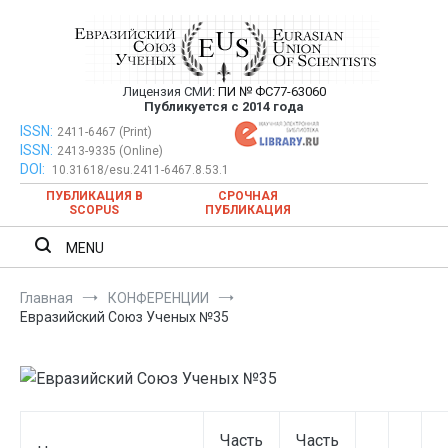
Перейти
к
содержимому
Лицензия СМИ:
ПИ № ФС77-63060
Евразийский Союз Ученых —
Публикуется с 2014 года
публикация научных статей в
ISSN:
Евразийский Союз Ученых — публикация научных статей в
2411-6467 (Print)
ISSN:
2413-9335 (Online)
ежемесячном научном журнале
ежемесячном научном журнале
DOI:
10.31618/esu.2411-6467.8.53.1
ПУБЛИКАЦИЯ В
СРОЧНАЯ
SCOPUS
ПУБЛИКАЦИЯ
MENU
Главная
КОНФЕРЕНЦИИ
Евразийский Союз Ученых №35
Часть
Часть