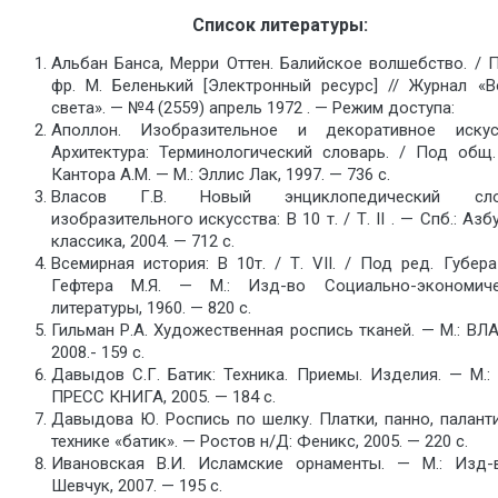
Список литературы:
Альбан Банса, Мерри Оттен. Балийское волшебство. / П
фр. М. Беленький [Электронный ресурс] // Журнал «В
света». — №4 (2559) апрель 1972 . — Режим доступа:
Аполлон. Изобразительное и декоративное искус
Архитектура: Терминологический словарь. / Под общ.
Кантора А.М. — М.: Эллис Лак, 1997. — 736 с.
Власов Г.В. Новый энциклопедический сло
изобразительного искусства: В 10 т. / Т. II . — Спб.: Аз
классика, 2004. — 712 с.
Всемирная история: В 10т. / Т. VII. / Под ред. Губера 
Гефтера М.Я. — М.: Изд-во Социально-экономиче
литературы, 1960. — 820 с.
Гильман Р.А. Художественная роспись тканей. — М.: ВЛ
2008.- 159 с.
Давыдов С.Г. Батик: Техника. Приемы. Изделия. — М.:
ПРЕСС КНИГА, 2005. — 184 с.
Давыдова Ю. Роспись по шелку. Платки, панно, палант
технике «батик». — Ростов н/Д: Феникс, 2005. — 220 с.
Ивановская В.И. Исламские орнаменты. — М.: Изд-
Шевчук, 2007. — 195 с.