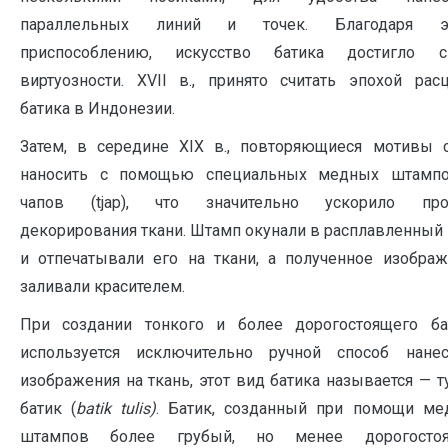
параллельных линий и точек. Благодаря э
приспособлению, искусство батика достигло с
виртуозности. XVII в., принято считать эпохой рас
батика в Индонезии.
Затем, в середине XIX в., повторяющиеся мотивы с
наносить с помощью специальных медных штамп
чапов (tjap), что значительно ускорило про
декорирования ткани. Штамп окунали в расплавленный
и отпечатывали его на ткани, а полученное изобра
заливали красителем.
При создании тонкого и более дорогостоящего бат
используется исключительно ручной способ нанес
изображения на ткань, этот вид батика называется — т
батик (
b
atik
t
ulis
)
. Батик, созданный при помощи ме
штампов более грубый, но менее дорогостоя