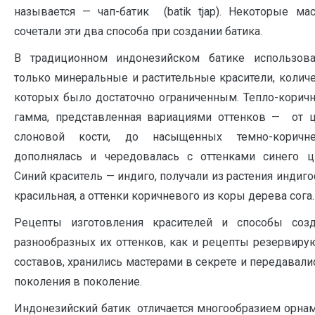
называется — чап-батик (batik tjap). Некоторые мас
сочетали эти два способа при создании батика.
В традиционном индонезийском батике использова
только минеральные и растительные красители, колич
которых было достаточно ограниченным. Тепло-корич
гамма, представленная вариациями оттенков — от ц
слоновой кости, до насыщенных темно-коричне
дополнялась и чередовалась с оттенками синего цв
Синий краситель — индиго, получали из растения индиг
красильная, а оттенки коричневого из коры дерева сога.
Рецепты изготовления красителей и способы созд
разнообразных их оттенков, как и рецепты резервир
составов, хранились мастерами в секрете и передавали
поколения в поколение.
Индонезийский батик отличается многообразием орна