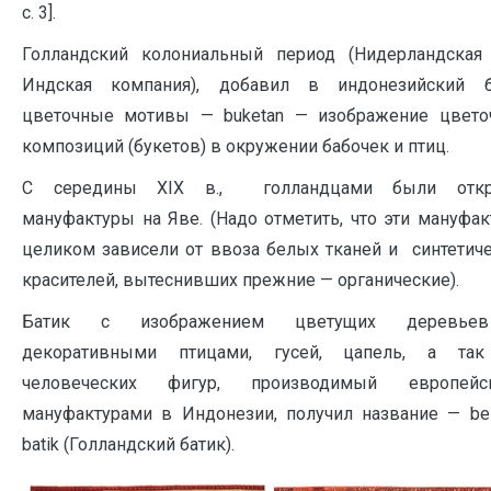
с. 3].
Голландский колониальный период (Нидерландская 
Индская компания), добавил в индонезийский б
цветочные мотивы — buketan — изображение цвето
композиций (букетов) в окружении бабочек и птиц.
С середины XIX в., голландцами были отк
мануфактуры на Яве. (Надо отметить, что эти мануфа
целиком зависели от ввоза белых тканей и синтетич
красителей, вытеснивших прежние — органические).
Батик с изображением цветущих деревь
декоративными птицами, гусей, цапель, а та
человеческих фигур, производимый европейс
мануфактурами в Индонезии, получил название — be
batik (Голландский батик).