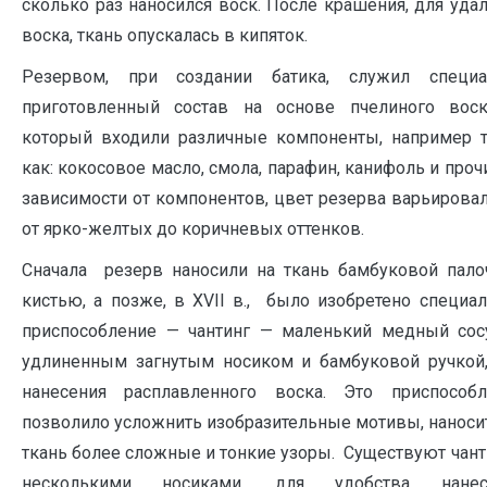
сколько раз наносился воск. После крашения, для уда
воска, ткань опускалась в кипяток.
Резервом, при создании батика, служил специа
приготовленный состав на основе пчелиного воск
который входили различные компоненты, например т
как: кокосовое масло, смола, парафин, канифоль и проч
зависимости от компонентов, цвет резерва варьирова
от ярко-желтых до коричневых оттенков.
Сначала резерв наносили на ткань бамбуковой пало
кистью, а позже, в XVII в., было изобретено специа
приспособление — чантинг — маленький медный сосу
удлиненным загнутым носиком и бамбуковой ручкой,
нанесения расплавленного воска. Это приспособл
позволило усложнить изобразительные мотивы, наноси
ткань более сложные и тонкие узоры. Существуют чант
несколькими носиками, для удобства нанес