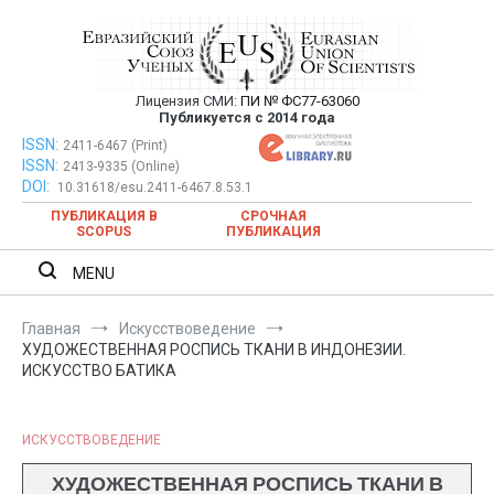
Перейти
к
содержимому
Лицензия СМИ:
ПИ № ФС77-63060
Евразийский Союз Ученых —
Публикуется с 2014 года
публикация научных статей в
ISSN:
Евразийский Союз Ученых — публикация научных статей в
2411-6467 (Print)
ISSN:
2413-9335 (Online)
ежемесячном научном журнале
ежемесячном научном журнале
DOI:
10.31618/esu.2411-6467.8.53.1
ПУБЛИКАЦИЯ В
СРОЧНАЯ
SCOPUS
ПУБЛИКАЦИЯ
MENU
Главная
Искусствоведение
ХУДОЖЕСТВЕННАЯ РОСПИСЬ ТКАНИ В ИНДОНЕЗИИ.
ИСКУССТВО БАТИКА
ИСКУССТВОВЕДЕНИЕ
ХУДОЖЕСТВЕННАЯ РОСПИСЬ ТКАНИ В