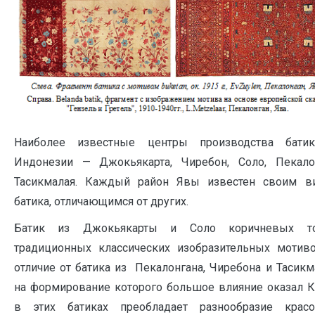
Наиболее известные центры производства бати
Индонезии — Джокьякарта, Чиребон, Соло, Пекалон
Тасикмалая. Каждый район Явы известен своим в
батика, отличающимся от других.
Батик из Джокьякарты и Соло коричневых то
традиционных классических изобразительных мотиво
отличие от батика из Пекалонгана, Чиребона и Тасикм
на формирование которого большое влияние оказал К
в этих батиках преобладает разнообразие крас