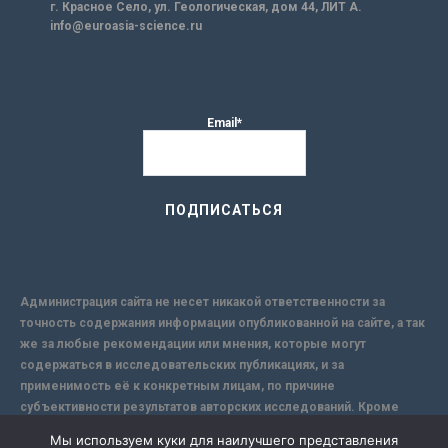
г. Красное Село, ул. Геологическая, дом 44, ЛИТ А.
info@euroasia-science.ru
Email*
Администрация сайта не несет никакой ответственности за
точность содержания информации опубликованной на сайте, а так
же за любые рекомендации или мнения, которые могут
содержаться в исследовательских публикациях, и за
применимость её к конкретным лицам, по причине
субъективности результатов авторских исследований. Кроме
того, поскольку интернет не обеспечивает в полной мере
Мы используем куки для наилучшего представления