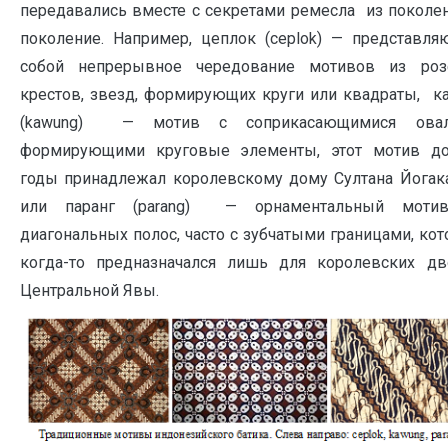
передавались вместе с секретами ремесла из поколе
поколение. Например, цеплок (ceplok) — представл
собой непрерывное чередование мотивов из розе
крестов, звезд, формирующих круги или квадраты, к
(kawung) — мотив с соприкасающимися овал
формирующими круговые элементы, этот мотив до
годы принадлежал королевскому дому Султана Йогак
или паранг (parang) — орнаментальный моти
диагональных полос, часто с зубчатыми границами, ко
когда-то предназначался лишь для королевских дв
Центральной Явы.