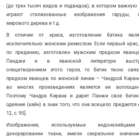
(до трех тысяч видов и подвидов), в котором важную
играют стилизованные изображения гаруды
,
зм
мирового дерева и т.д.
В отличие от криса, изготовление батика явля
исключительно женским ремеслом. Если первый крис
по преданию, изготовлен мужским предком яванц
Панджи и в яванской литературе высту
олицетворением этого героя, то батик тесно связ
предком яванцев по женской линии — Чандрой Киран
во многих произведениях является ее воплощен
Поэтому Чандра Кирана и дарит Панжи свое батик
одеяние (кайн) в знак того, что она всецело предается 
12, с. 95].
Изображения, используемые индонезийца
декорировании ткани, имели сакральное значен