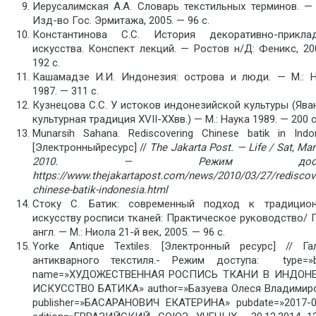
Иерусалимская А.А. Словарь текстильных терминов. — 
Изд-во Гос. Эрмитажа, 2005. — 96 с.
Константинова С.С. История декоративно-прикла
искусства. Конспект лекций. — Ростов н/Д: Феникс, 20
192 с.
Кашамадзе И.И. Индонезия: острова и люди. — М.: Н
1987. — 311 с.
Кузнецова С.С. У истоков индонезийской культуры (Ява
культурная традиция XVII-XXвв.) — М.: Наука 1989. — 200 с
Munarsih Sahana. Rediscovering Chinese batik in Indon
[Электронныйресурс] //
The Jakarta Post. — Life / Sat, Ma
2010. —
Режим
дос
https://www.thejakartapost.com/news/2010/03/27/rediscove
chinese-batik-indonesia.html
Стоку С. Батик: современный подход к традицио
искусству росписи тканей: Практическое руководство/ П
англ. — М.: Ниола 21-й век, 2005. — 96 с.
Yorke Antique Textiles. [Электронный ресурс] // Га
антикварного текстиля.- Режим доступа: type=»
name=»ХУДОЖЕСТВЕННАЯ РОСПИСЬ ТКАНИ В ИНДОНЕ
ИСКУССТВО БАТИКА» author=»Базуева Олеся Владимир
publisher=»БАСАРАНОВИЧ ЕКАТЕРИНА» pubdate=»2017-0