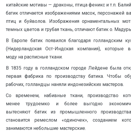
китайские мотивы — драконы, птица феникс и т.п. Бали
батик отличается изображениями масок, персонажей ва
птиц и буйволов. Изображения орнаментальных мот
темных цветов и грубая ткань, отличают батик о. Мадур
В Европе батик появился благодаря голландским ку
(Нидерландская Ост-Индская компания), которые в
моду на расписные ткани.
В 1835 году в голландском городе Лейдене была от
первая фабрика по производству батика. Чтобы обу
рабочих, голландцы наняли индонезийских мастеров.
Со временем, набивные ткани, производство кот
менее трудоемко и более выгодно экономиче
вытесняют батик из промышленного производства
становится ремеслом «одиночек», созданием кото
занимаются небольшие мастерские.