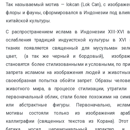
Так называемый мотив — lokcan (Lok Can), с изображ
флоры и фауны, сформировался в Индонезии под вли
китайской культуры.
С распространением ислама в Индонезии XIII-XVI в
ослабления традиций индуистской культуры в XVI в
тканях появляется священный для мусульман зел
цвет, (а так же черный и бордовый), изображ
становятся более стилизованными и условными, по пр
запрета исламом на изображения людей и животных,
своеобразная попытка обойти запрет. Образы челов
животного мира, в процессе стилизации, утратили 
первоначальный облик, стали более похожими на си
или абстрактные фигуры. Первоначально, ислам
мотивы состояли только из изображения араб
каллиграфии (священных текстов из Корана). Этот
батика носил церемониальный характер и