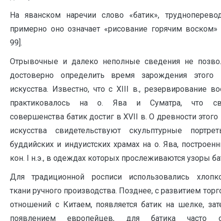
На яванском наречии слово «батик», трудноперевод
примерно оно означает «рисование горячим воском» [
99].
Отрывочные и далеко неполные сведения не позво
достоверно определить время зарождения этого 
искусства. Известно, что с XIII в., резервирование в
практиковалось на о. Ява и Суматра, что св
совершенства батик достиг в XVII в. О древности этого
искусства свидетельствуют скульптурные портре
буддийских и индуистских храмах на о. Ява, построен
кон. I н.э., в одеждах которых прослеживаются узоры ба
Для традиционной росписи использовались хлопк
ткани ручного производства. Позднее, с развитием тор
отношений с Китаем, появляется батик на шелке, зат
появлением европейцев, для батика часто с