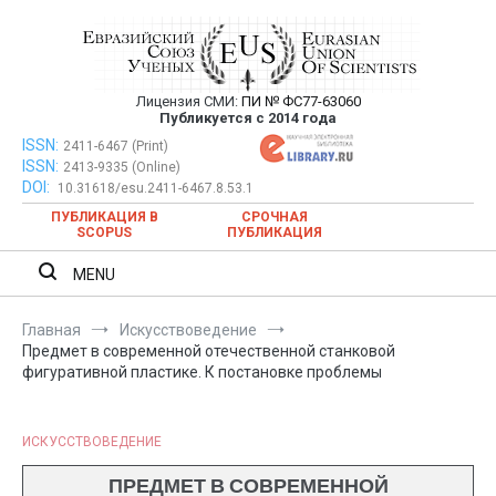
Перейти
к
содержимому
Лицензия СМИ:
ПИ № ФС77-63060
Евразийский Союз Ученых —
Публикуется с 2014 года
публикация научных статей в
ISSN:
Евразийский Союз Ученых — публикация научных статей в
2411-6467 (Print)
ISSN:
2413-9335 (Online)
ежемесячном научном журнале
ежемесячном научном журнале
DOI:
10.31618/esu.2411-6467.8.53.1
ПУБЛИКАЦИЯ В
СРОЧНАЯ
SCOPUS
ПУБЛИКАЦИЯ
MENU
Главная
Искусствоведение
Предмет в современной отечественной станковой
фигуративной пластике. К постановке проблемы
ИСКУССТВОВЕДЕНИЕ
ПРЕДМЕТ В СОВРЕМЕННОЙ