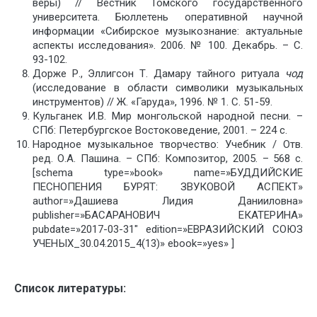
веры) // Вестник Томского государственного
университета. Бюллетень оперативной научной
информации «Сибирское музыкознание: актуальные
аспекты исследования». 2006. № 100. Декабрь. – С.
93-102.
Дорже Р., Эллигсон Т. Дамару тайного ритуала
чод
(исследование в области символики музыкальных
инструментов) // Ж. «Гаруда», 1996. № 1. С. 51-59.
Кульганек И.В. Мир монгольской народной песни. –
СПб: Петербургское Востоковедение, 2001. – 224 с.
Народное музыкальное творчество: Учебник / Отв.
ред. О.А. Пашина. – СПб: Композитор, 2005. – 568 с.
[schema type=»book» name=»БУДДИЙСКИЕ
ПЕСНОПЕНИЯ БУРЯТ: ЗВУКОВОЙ АСПЕКТ»
author=»Дашиева Лидия Данииловна»
publisher=»БАСАРАНОВИЧ ЕКАТЕРИНА»
pubdate=»2017-03-31″ edition=»ЕВРАЗИЙСКИЙ СОЮЗ
УЧЕНЫХ_30.04.2015_4(13)» ebook=»yes» ]
Список литературы: