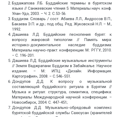
Будажапова Л.Б. Буддийские термины в бурятском
языке // Санжеевские чтения 5: Материалы науч. конф.
Улан-Удэ, 2003. – Ч. 2. С.53-56.
Буддизм. Словарь / сост. Абаева Л.Л., Андросов В.П.,
Бакаева Э.П. и др.; под общ. Ред. Жуковской Н.Л. – М.,
1992.
Дашиева Л.Д. Буддийские песнопения бурят: к
вопросу жанровой типологии // Память мира:
историко-документальное наследие буддизма:
Материалы научно-практ. конференции. М.: РГГУ, 2010.
– С. 196-201.
Дашиева Л.Д. Буддийские музыкальные инструменты
// Земля Ваджрапани. Буддизм в Забайкалье. Научное
издание. – М.: ИПЦ «Дизайн. Информация.
Картография», 2008. – С.546-551.
Дондупов Д.Д. К вопросу о музыкальной
составляющей буддийского ритуала в Бурятии //
Музыка и ритуал: структура, семантика, специфика:
Материалы Международной научной конференции. –
Новосибирск, 2004. С. 447-451;
Дондупов Д.Д. Музыкально-обрядовый комплекс
бурятской буддийской службы Сахюусан (хранителей