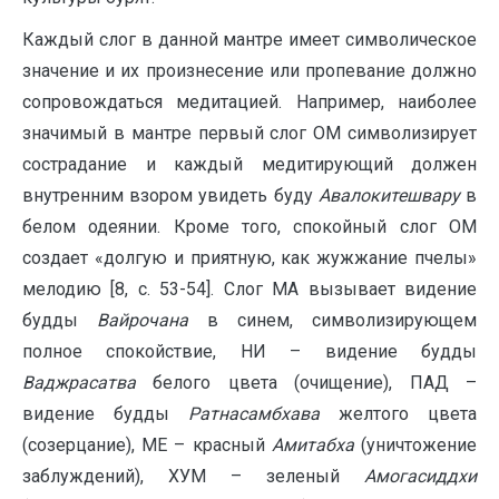
Каждый слог в данной мантре имеет символическое
значение и их произнесение или пропевание должно
сопровождаться медитацией. Например, наиболее
значимый в мантре первый слог ОМ символизирует
сострадание и каждый медитирующий должен
внутренним взором увидеть буду
Авалокитешвару
в
белом одеянии. Кроме того, спокойный слог ОМ
создает «долгую и приятную, как жужжание пчелы»
мелодию [8, с. 53-54]. Слог МА вызывает видение
будды
Вайрочана
в синем, символизирующем
полное спокойствие, НИ – видение будды
Ваджрасатва
белого цвета (очищение), ПАД –
видение будды
Ратнасамбхава
желтого цвета
(созерцание), МЕ – красный
Амитабха
(уничтожение
заблуждений), ХУМ – зеленый
Амогасиддхи