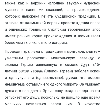
также как и верхний наполнен звуками чудесной
музыки и напевами сказаний, на происхождение
которых наложена печать буддийской традиции. В
отличие от калмыцкой версии происхождения эпоса
и эпических традиций, бурятский героический эпос
имеет ранние корни происхождения и насчитывает
более чем тысячелетнюю историю.
Проводя параллели с традициями монголов, считаем
уместным рассказать монгольскую легенду о
слепом Тарвае, записанную в сомоне Дуут: «15-
летний
Сохор Тарвай
(Слепой Тарвай) заболел оспой
и одноулусники (односельчане), думая, что смерть
неминуема, оставили его одного умирать. Он умирает,
душа его попадает к Эрлик-хану, владыке ада, но тот
отпускает его душу, поскольку не пришло еще время
мальчику появляться перед ним. В качестве