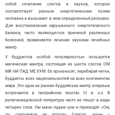
собой сочетание слогов и звуков, которое
соответствует разным энергетическим полям
человека и вызывает в нем определенный резонанс.
Для восстановления нарушенного энергетического
баланса, часто являющегося причиной различных
болезней, применяется лечение звуками лечебных
мантр.
У буддистов особой популярностью пользуется
магическая мантра, состоящая из шести слогов ОМ
МА НИ ПАД МЕ ХУМ. Её произносят, перебирая четки,
буддисты всех национальностей на всех континентах
мира. Это одна из ранних буддийских мантр впервые
встречается в тантрийских текстах III в. н.э. В
религиоведческой литературе часто ее пишут в виде
четырех слов:
Ом мани падме хум
и переводят «Ом,
ты сокровище на лотосе» (санскр.
мани
–