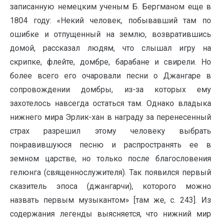
записанную немецким ученым Б. Бергманом еще в
1804 году: «Некий человек, побывавший там по
ошибке и отпущенный на землю, возвратившись
домой, рассказал людям, что слышал игру на
скрипке, флейте, домбре, барабане и свирели. Но
более всего его очаровали песни о Джангаре в
сопровождении домбры, из-за которых ему
захотелось навсегда остаться там. Однако владыка
нижнего мира Эрлик-хан в награду за перенесенный
страх разрешил этому человеку выбрать
понравившуюся песню и распространять ее в
земном царстве, но только после благословения
гелюнга (священнослужителя). Так появился первый
сказитель эпоса (джангарчи), которого можно
назвать первым музыкантом» [там же, с. 243]. Из
содержания легенды выясняется, что нижний мир