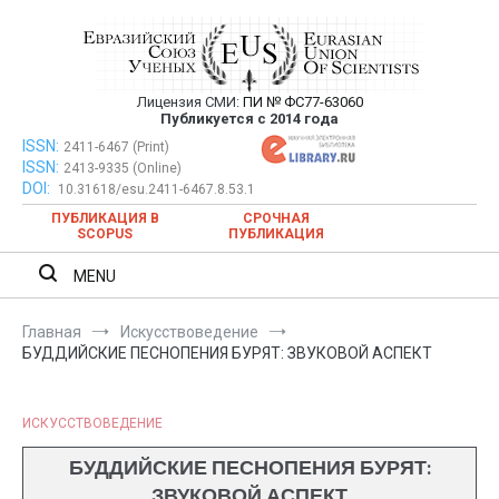
Перейти
к
содержимому
Лицензия СМИ:
ПИ № ФС77-63060
Евразийский Союз Ученых —
Публикуется с 2014 года
публикация научных статей в
ISSN:
Евразийский Союз Ученых — публикация научных статей в
2411-6467 (Print)
ISSN:
2413-9335 (Online)
ежемесячном научном журнале
ежемесячном научном журнале
DOI:
10.31618/esu.2411-6467.8.53.1
ПУБЛИКАЦИЯ В
СРОЧНАЯ
SCOPUS
ПУБЛИКАЦИЯ
MENU
Главная
Искусствоведение
БУДДИЙСКИЕ ПЕСНОПЕНИЯ БУРЯТ: ЗВУКОВОЙ АСПЕКТ
ИСКУССТВОВЕДЕНИЕ
БУДДИЙСКИЕ ПЕСНОПЕНИЯ БУРЯТ:
ЗВУКОВОЙ АСПЕКТ