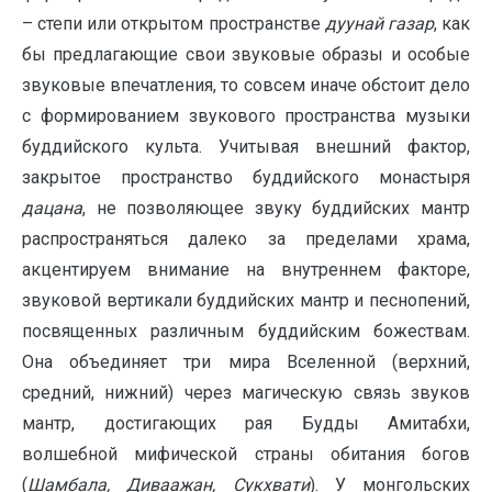
– степи или открытом пространстве
дуунай газар
, как
бы предлагающие свои звуковые образы и особые
звуковые впечатления, то совсем иначе обстоит дело
с формированием звукового пространства музыки
буддийского культа. Учитывая внешний фактор,
закрытое пространство буддийского монастыря
дацана
, не позволяющее звуку буддийских мантр
распространяться далеко за пределами храма,
акцентируем внимание на внутреннем факторе,
звуковой вертикали буддийских мантр и песнопений,
посвященных различным буддийским божествам.
Она объединяет три мира Вселенной (верхний,
средний, нижний) через магическую связь звуков
мантр, достигающих рая Будды Амитабхи,
волшебной мифической страны обитания богов
(
Шамбала, Диваажан, Сукхвати
). У монгольских