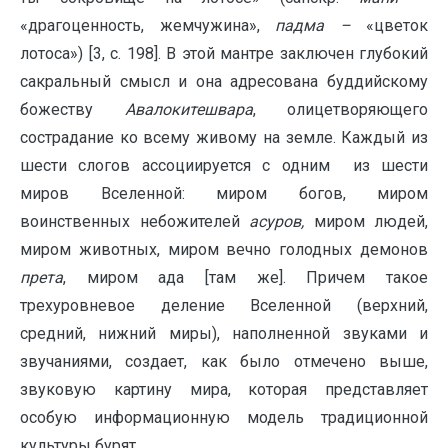
«драгоценность, жемчужина»,
падма –
«цветок
лотоса») [3, с. 198]. В этой мантре заключен глубокий
сакральный смысл и она адресована буддийскому
божеству
Авалокитешвара
, олицетворяющего
сострадание ко всему живому на земле. Каждый из
шести слогов ассоциируется с одним из шести
миров Вселенной: миром богов, миром
воинственных небожителей
асуров,
миром людей,
миром животных, миром вечно голодных демонов
прета
, миром ада [там же]. Причем такое
трехуровневое деление Вселенной (верхний,
средний, нижний миры), наполненной звуками и
звучаниями, создает, как было отмечено выше,
звуковую картину мира, которая представляет
особую информационную модель традиционной
культуры бурят.