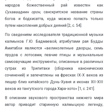
народов божественный рай известен как
Сухаваадиин орон,
санскритское название страны
богов и бодхисаттв, куда можно попасть только
путем накопления добрых деяний [2, с. 54].
По сведениям исследователя традиционной музыки
калмыков Г.Ю. Бадмаевой, атрибутами рая Будды
Амитабхи являются «великолепные дворцы, семь
прудов с лотосами, певчие птицы и музыкальные
самозвучащие инструменты, описанные в различных
сутрах из Трипитаки (сборника канонических
сочинений) и запечатлены на фресках IX-X веков из
пещер близ китайского Дунь-Хуаня и иконах XII-XIII
веков из тангутского города Хара-хото» [1, с. 241].
В описании звукового пространства нижнего мира
автор приводит старинную калмыцкую легенду,