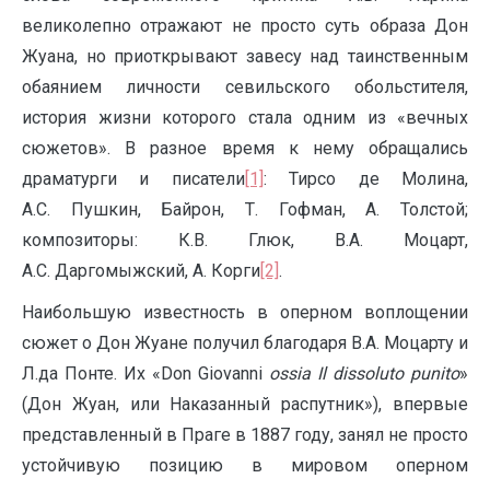
великолепно отражают не просто суть образа Дон
Жуана, но приоткрывают завесу над таинственным
обаянием личности севильского обольстителя,
история жизни которого стала одним из «вечных
сюжетов». В разное время к нему обращались
драматурги и писатели
[1]
: Тирсо де Молина,
А.С. Пушкин, Байрон, Т.
Гофман, А. Толстой;
композиторы: К.В. Глюк, В.А. Моцарт,
А.С. Даргомыжский, А. Корги
[2]
.
Наибольшую известность в оперном воплощении
сюжет о Дон Жуане получил благодаря В.А. Моцарту и
Л.да Понте. Их «Don Giovanni
ossia Il dissoluto punito
»
(Дон Жуан, или Наказанный распутник»), впервые
представленный в Праге в 1887 году, занял не просто
устойчивую позицию в мировом оперном