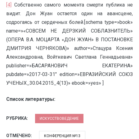
[4]
Собственно самого момента смерти публика не
видит. Дон Жуан остается один на авансцене,
содрогаясь от сердечных болей.[schema type=»book»
name=»«СОВСЕМ НЕ ДЕРЗКИЙ СОБЛАЗНИТЕЛЬ»
(ОПЕРА В.А. МОЦАРТА «ДОН ЖУАН» В ПОСТАНОВКЕ
ДМИТРИЯ ЧЕРНЯКОВА)» author=»Стацура Ксения
Александровна, Войткевич Светлана Геннадьевна»
publisher=»БАСАРАНОВИЧ ЕКАТЕРИНА»
pubdate=»2017-03-31″ edition=»ЕВРАЗИЙСКИЙ СОЮЗ
УЧЕНЫХ_30.04.2015_4(13)» ebook=»yes» ]
Список литературы:
РУБРИКА:
ИСКУССТВОВЕДЕНИЕ
ОТМЕЧЕНО:
КОНФЕРЕНЦИЯ №13