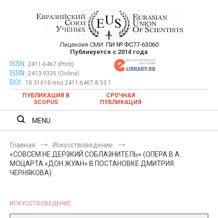
Перейти
к
содержимому
Лицензия СМИ:
ПИ № ФС77-63060
Евразийский Союз Ученых —
Публикуется с 2014 года
публикация научных статей в
ISSN:
Евразийский Союз Ученых — публикация научных статей в
2411-6467 (Print)
ISSN:
2413-9335 (Online)
ежемесячном научном журнале
ежемесячном научном журнале
DOI:
10.31618/esu.2411-6467.8.53.1
ПУБЛИКАЦИЯ В
СРОЧНАЯ
SCOPUS
ПУБЛИКАЦИЯ
MENU
Главная
Искусствоведение
«СОВСЕМ НЕ ДЕРЗКИЙ СОБЛАЗНИТЕЛЬ» (ОПЕРА В.А.
МОЦАРТА «ДОН ЖУАН» В ПОСТАНОВКЕ ДМИТРИЯ
ЧЕРНЯКОВА)
ИСКУССТВОВЕДЕНИЕ