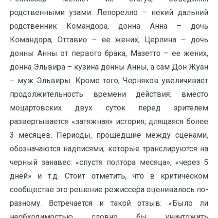
родственными узами: Лепорелло – некий дальний
родственник Командора, донна Анна – дочь
Командора, Оттавио – ее жених, Церлина – дочь
донны Анны от первого брака, Мазетто – ее жених,
донна Эльвира – кузина донны Анны, а сам Дон Жуан
– муж Эльвиры. Кроме того, Черняков увеличивает
продолжительность времени действия: вместо
моцартовских двух суток перед зрителем
развертывается «затяжная» история, длящаяся более
3 месяцев. Периоды, прошедшие между сценами,
обозначаются надписями, которые транслируются на
черный занавес: «спустя полтора месяца», «через 5
дней» и т.д. Стоит отметить, что в критическом
сообществе это решение режиссера оценивалось по-
разному. Встречается и такой отзыв: «Было ли
необходимостью словно бы уничтожить