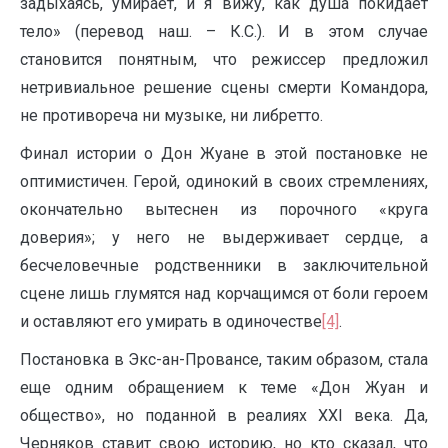
задыхаясь, умирает, и я вижу, как душа покидает
тело» (перевод наш. – К.С.). И в этом случае
становится понятным, что режиссер предложил
нетривиальное решение сцены смерти Командора,
не противореча ни музыке, ни либретто.
Финал истории о Дон Жуане в этой постановке не
оптимистичен. Герой, одинокий в своих стремлениях,
окончательно вытеснен из порочного «круга
доверия»; у него не выдерживает сердце, а
бесчеловечные родственники в заключительной
сцене лишь глумятся над корчащимся от боли героем
и оставляют его умирать в одиночестве
[4]
.
Постановка в Экс-ан-Провансе, таким образом, стала
еще одним обращением к теме «Дон Жуан и
общество», но поданной в реалиях XXI века. Да,
Черняков ставит свою историю, но кто сказал, что