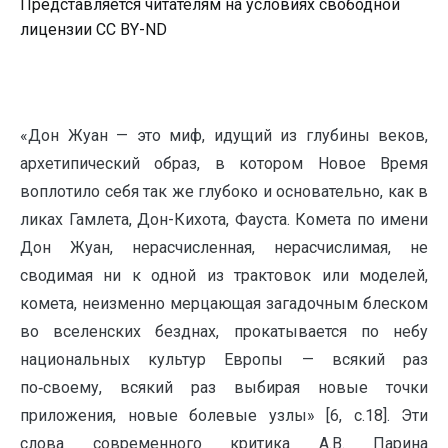
Представляется читателям на условиях свободной
лицензии CC BY-ND
«Дон Жуан — это миф, идущий из глубины веков,
архетипический образ, в котором Новое Время
воплотило себя так же глубоко и основательно, как в
ликах Гамлета, Дон-Кихота, Фауста. Комета по имени
Дон Жуан, нерасчисленная, нерасчислимая, не
сводимая ни к одной из трактовок или моделей,
комета, неизменно мерцающая загадочным блеском
во вселенских безднах, прокатывается по небу
национальных культур Европы — всякий раз
по‑своему, всякий раз выбирая новые точки
приложения, новые болевые узлы» [6, с.18]. Эти
слова современного критика А.В. Парина