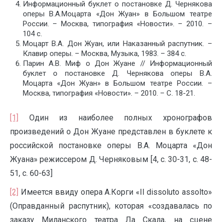
Информационный буклет о постановке Д. Чернякова
оперы В.А.Моцарта «Дон Жуан» в Большом театре
России. – Москва, типография «Новости». – 2010. –
104 c.
Моцарт В.А. Дон Жуан, или Наказанный распутник. –
Клавир оперы. – Москва, Музыка, 1983. – 384 с.
Парин А.В. Миф о Дон Жуане // Информационный
буклет о постановке Д. Чернякова оперы В.А.
Моцарта «Дон Жуан» в Большом театре России. –
Москва, типография «Новости». – 2010. – С. 18-21.
[1]
Один из наиболее полных хронографов
произведений о Дон Жуане представлен в буклете к
российской постановке оперы В.А. Моцарта «Дон
Жуана» режиссером Д. Черняковым [4, с. 30-31, с. 48-
51, с. 60-63]
[2]
Имеется ввиду опера А.Корги «Il dissolutо assolto»
(Оправданный распутник), которая «создавалась по
заказу Миланского театра Ла Скала, на сцене