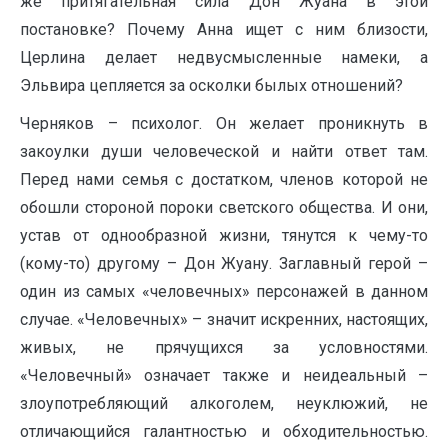
же притягательная сила Дон Жуана в этой
постановке? Почему Анна ищет с ним близости,
Церлина делает недвусмысленные намеки, а
Эльвира цепляется за осколки былых отношений?
Черняков – психолог. Он желает проникнуть в
закоулки души человеческой и найти ответ там.
Перед нами семья с достатком, членов которой не
обошли стороной пороки светского общества. И они,
устав от однообразной жизни, тянутся к чему-то
(кому-то) другому – Дон Жуану. Заглавный герой –
один из самых «человечных» персонажей в данном
случае. «Человечных» – значит искренних, настоящих,
живых, не прячущихся за условностями.
«Человечный» означает также и неидеальный –
злоупотребляющий алкоголем, неуклюжий, не
отличающийся галантностью и обходительностью.