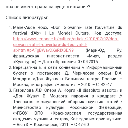
она не имеет права на существование?
Список литературы:
M
arie-Aude Roux, «Don Giovanni» rate l’ouverture du
festival d’Aix» | Le Monde| Culture. Код доступа:
https://www.lemonde.fr/culture/article/2010/07/02/don-
giovanni-rate-l-ouverture-du-festival-d-
aixhtml#pAFgBWavDXeRIXSD.99
(Мари-Од Ру,
французская интернет-газета «Мир», раздел
«Культура»). – Дата обращения: 07.04.2015.
Верещагина Е. В сети конвенций // Информационный
буклет о постановке Д. Чернякова оперы В.А.
Моцарта «Дон Жуан» в Большом театре России. –
Москва, типография «Новости». – 2010. – С. 42-47.
Гаврилова Л.В. Опера А. Корги «Il dissoluto assolto» и
«Дон Жуан» В. Моцарта: пародия в квадрате //
Thesauros: межвузовский сборник научных статей /
Министерство культуры Российской Федерации,
ФГБОУ ВПО «Красноярская государственная
академия музыки и театра», Кафедра истории музыки.
– Вып.3: – Красноярск, 2011. – С.47-60.