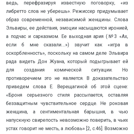
ведь, перефразируя известную поговорку, «из
либретто слов не уберешь». Режиссер придумывает
образ современной, независимой женщины. Слова
Эльвиры, ее действия, эмоции насыщаются иронией,
а подчас и сарказмом. Ее выходная ария (№3 «Ах,
если б мне сказали….») звучит как «игра в
оскорбленность», поскольку на самом деле Эльвира
рада видеть Дон Жуана, который подыгрывает ей
для создания комической ситуации. Но
противоречием это не является. В доказательство
приведем слова Е. Верещагиной об этой сцене:
«Броня серьезного стиля рассыпается, оставляя
беззащитным чувствительное сердце. Не роковая
женщина, а сентиментальная барышня, в чью
напускную свирепость невозможно поверить, в чьих
устах говорит не месть, а любовь» [2, с.46]. Возможно