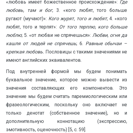
«любовь имеет божественное происхождение»:
Где
любовь, там и бог
; 3. «кого любят, того больше
ругают (мучают)»:
Кого журят, того и любят
; 4. «кого
любят, того и терпят»:
От того терплю, кого больше
люблю
; 5. «от любви не спрячешься»:
Любви, огня да
кашля от людей не спрячешь
; 6.
Равные обычаи –
крепкая любовь.
Пословицы с такими значениями не
имеют английских эквивалентов.
Под внутренней формой мы будем понимать
буквальное значение, которое можно вывести из
значения составляющих его компонентов. Это
значение мы будем считать паремиологическим или
фразеологическим, поскольку оно включает не
только денотат (собственное значение), но и
дополнительную коннотацию (экспрессию,
эмотивность, оценочность) [5, с. 59].