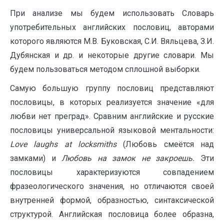
При анализе мы будем использовать Словарь
употребительных английских пословиц, авторами
которого являются М.В. Буковская, С.И. Вяльцева, З.И.
Дубянская и др. и некоторые другие словари. Мы
будем пользоваться методом сплошной выборки.
Самую большую группу пословиц представляют
пословицы, в которых реализуется значение «для
любви нет преград». Сравним английские и русские
пословицы универсальной языковой ментальности:
Love
laughs
at
locksmiths
(Любовь смеётся над
замками) и
Любовь на замок не закроешь.
Эти
пословицы характеризуются совпадением
фразеологического значения, но отличаются своей
внутренней формой, образностью, синтаксической
структурой. Английская пословица более образна,