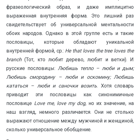
фразеологический образ, и даже имплицитно
выраженная внутренняя форма. Это лишний раз
свидетельствует об универсальной ментальности
обоих народов. Однако в этой группе есть и такие
пословицы, которые обладают уникальной
внутренней формой, ср.:
He
that
loves
the
tree
loves
the
branch
(Тот, кто любит дерево, любит и ветки). И
русские пословицы:
Любишь тепло – люби и дым;
Любишь смородину – люби и оскомину; Любишь
кататься – люби и саночки возить
. Хотя словарь
приводит эти пословицы как синонимичные
пословице
Love
me
,
love
my
dog
,
но их значение, на
наш взгляд, немного различается. Они не столько
выражают отношение между мужчиной и женщиной,
сколько универсальное обобщение.