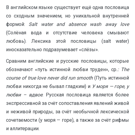
В английском языке существует ещё одна пословица
со сходным значением, но уникальной внутренней
формой:
Salt
water
and
absence
wash
away
love
(Солёная вода и отсутствие человека смывают
любовь). Лексика этой пословицы (salt water)
иносказательно подразумевает «слёзы».
Сравним английские и русские пословицы, которые
обозначают «путь истинной любви труден», ср
.:
The
course
of
true
love
never
did
run
smooth
(Путь истинной
любви никогда не бывал гладким) и
У моря — горе, у
любви – вдвое
. Русская пословица является более
экспрессивной за счёт сопоставления явлений живой
и неживой природы, за счёт необычной лексической
сочетаемости (у моря — горе), а также за счёт рифмы
и аллитерации.