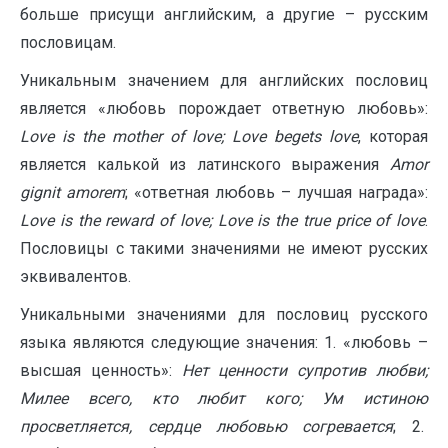
больше присущи английским, а другие – русским
пословицам.
Уникальным значением для английских пословиц
является «любовь порождает ответную любовь»:
L
ove
is
the
mother
of
love
;
Love
begets
love
, которая
является калькой из латинского выражения
Amor
gignit
amorem
; «ответная любовь – лучшая награда»:
Love
is
the
reward
of
love
;
Love
is
the
true
price
of
love
.
Пословицы с такими значениями не имеют русских
эквивалентов.
Уникальными значениями для пословиц русского
языка являются следующие значения: 1. «любовь –
высшая ценность»:
Нет ценности супротив любви;
Милее всего, кто любит кого; Ум истиною
просветляется, сердце любовью согревается
; 2.