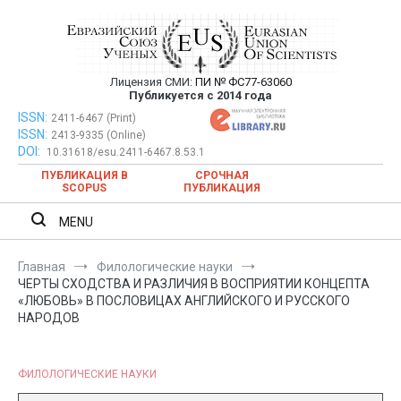
Перейти
к
содержимому
Лицензия СМИ:
ПИ № ФС77-63060
Евразийский Союз Ученых —
Публикуется с 2014 года
публикация научных статей в
ISSN:
Евразийский Союз Ученых — публикация научных статей в
2411-6467 (Print)
ISSN:
2413-9335 (Online)
ежемесячном научном журнале
ежемесячном научном журнале
DOI:
10.31618/esu.2411-6467.8.53.1
ПУБЛИКАЦИЯ В
СРОЧНАЯ
SCOPUS
ПУБЛИКАЦИЯ
MENU
Главная
Филологические науки
ЧЕРТЫ СХОДСТВА И РАЗЛИЧИЯ В ВОСПРИЯТИИ КОНЦЕПТА
«ЛЮБОВЬ» В ПОСЛОВИЦАХ АНГЛИЙСКОГО И РУССКОГО
НАРОДОВ
ФИЛОЛОГИЧЕСКИЕ НАУКИ