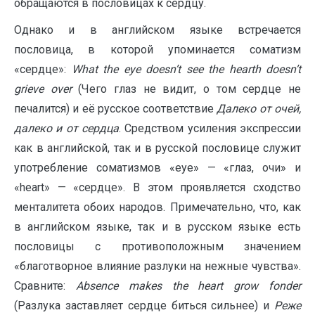
обращаются в пословицах к сердцу.
Однако и в английском языке встречается
пословица, в которой упоминается соматизм
«сердце»:
What
the
eye
doesn
’
t
see
the
hearth
doesn
’
t
grieve
over
(Чего глаз не видит, о том сердце не
печалится) и её русское соответствие
Далеко от очей,
далеко и от сердца
. Средством усиления экспрессии
как в английской, так и в русской пословице служит
употребление соматизмов «eye» — «глаз, очи» и
«heart» — «сердце». В этом проявляется сходство
менталитета обоих народов. Примечательно, что, как
в английском языке, так и в русском языке есть
пословицы с противоположным значением
«благотворное влияние разлуки на нежные чувства».
Сравните:
Absence
makes
the
heart
grow
fonder
(Разлука заставляет сердце биться сильнее) и
Реже