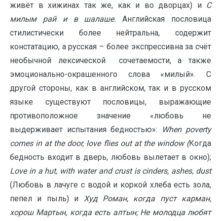
живёт в хижинах так же, как и во дворцах) и
С
милым рай и в шалаше.
Английская пословица
стилистически более нейтральна, содержит
констатацию, а русская – более экспрессивна за счёт
необычной лексической сочетаемости, а также
эмоционально-окрашенного слова «милый». С
другой стороны, как в английском, так и в русском
языке существуют пословицы, выражающие
противоположное значение «любовь не
выдерживает испытания бедностью»:
When
poverty
comes
in
at
the
door
,
love
flies
out
at
the
window
(
Когда
бедность входит в дверь, любовь вылетает в окно);
Love
in
a
hut
,
with
water
and
crust
is
cinders
,
ashes
,
dust
(Любовь в лачуге с водой и коркой хлеба есть зола,
пепел и пыль) и
Худ Роман, когда пуст карман,
хорош Мартын, когда есть алтын; Не молодца любят