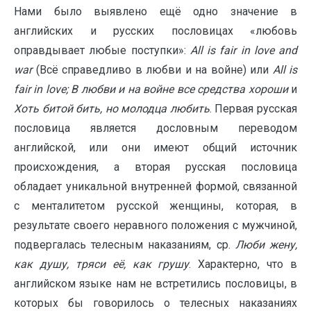
Нами было выявлено ещё одно значение в
английских и русских пословицах «любовь
оправдывает любые поступки»:
All
is
fair
in
love
and
war
(Всё справедливо в любви и на войне) или
All
is
fair
in
love
;
В любви и на войне все средства хороши
и
Хоть битой бить, но молодца любить
. Первая русская
пословица является дословным переводом
английской, или они имеют общий источник
происхождения, а вторая русская пословица
обладает уникальной внутренней формой, связанной
с менталитетом русской женщины, которая, в
результате своего неравного положения с мужчиной,
подвергалась телесным наказаниям, ср.
Люби жену,
как душу, тряси её, как грушу
. Характерно, что в
английском языке нам не встретились пословицы, в
которых бы говорилось о телесных наказаниях