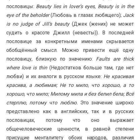
пословицы:
Beauty
lies
in
lover
’
s
eyes
,
Beauty
is
in
the
eye
of
the
beholder
(Любовь в глазах любящего);
Jack
is
no
judge
of
Jill
’
s
beauty
(Джек (жених) не может
судить о красоте Джилл (невесты)). В последней
пословице за конкретными именами скрывается
обобщённый смысл. Можно привести ещё одну
пословицу, близкую по значению:
Faults
are
thick
where
love
is
thin
(Недостатков больше там, где нет
любви) и их аналоги в русском языке:
Не красивая
красива, а любимая; Не то мило, что хорошо, а то
хорошо, что мило; Милому мила и без белил бела; Всё
стерплю, потому что люблю.
Это значение широко
представлено как в английских, так и в русских
пословицах, потому что оно выражает
общечеловеческие ценности, в равной степени
присущие менталитету обоих народов, различия