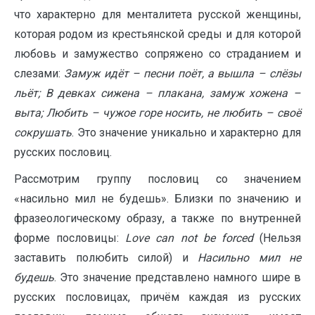
что характерно для менталитета русской женщины,
которая родом из крестьянской среды и для которой
любовь и замужество сопряжено со страданием и
слезами:
Замуж идёт – песни поёт, а вышла – слёзы
льёт; В девках сижена – плакана, замуж хожена –
выта; Любить – чужое горе носить, не любить – своё
сокрушать
. Это значение уникально и характерно для
русских пословиц.
Рассмотрим группу пословиц со значением
«насильно мил не будешь». Близки по значению и
фразеологическому образу, а также по внутренней
форме пословицы:
Love
с
an
not
be
forced
(Нельзя
заставить полюбить силой) и
Насильно мил не
будешь
. Это значение представлено намного шире в
русских пословицах, причём каждая из русских