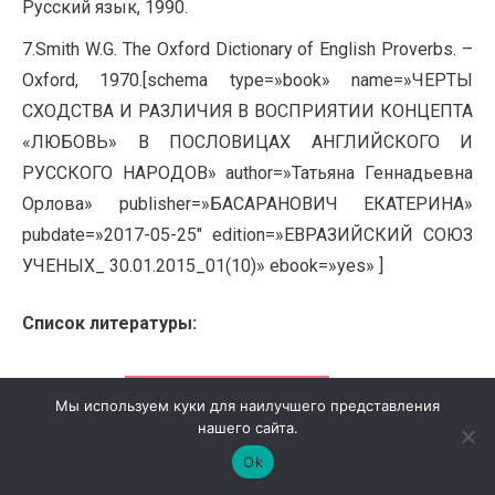
Русский язык, 1990.
7.Smith W.G. The Oxford Dictionary of English Proverbs. –
Oxford, 1970.[schema type=»book» name=»ЧЕРТЫ
СХОДСТВА И РАЗЛИЧИЯ В ВОСПРИЯТИИ КОНЦЕПТА
«ЛЮБОВЬ» В ПОСЛОВИЦАХ АНГЛИЙСКОГО И
РУССКОГО НАРОДОВ» author=»Татьяна Геннадьевна
Орлова» publisher=»БАСАРАНОВИЧ ЕКАТЕРИНА»
pubdate=»2017-05-25″ edition=»ЕВРАЗИЙСКИЙ СОЮЗ
УЧЕНЫХ_ 30.01.2015_01(10)» ebook=»yes» ]
Список литературы:
РУБРИКА:
ФИЛОЛОГИЧЕСКИЕ НАУКИ
Мы используем куки для наилучшего представления
нашего сайта.
ОТМЕЧЕНО:
КОНФЕРЕНЦИЯ №10
Ok