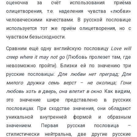
оценочна за счёт использования приёма
олицетворения, т.е. наделения чувства «любви»
человеческими качествами. В русской пословице
используется тот же приём олицетворения, но с
чувством безысходности.
Сравним ещё одну английскую пословицу
Love
will
creep
where
it
may
not
go
(Любовь пролезет там, где
невозможно пройти). Близки ей по значению три
русские пословицы:
Для любви нет преград; Для
милого дружка семь верст – не околица; Гони
любовь хоть в дверь, она влетит в окно
. Как видим,
это значение шире представлено в русских
пословицах. При сходстве значения, они обладают
уникальной внутренней формой и образным
значением. Первая русская пословица –
стилистически нейтральна, две другие русские