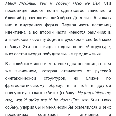
Меня любишь, так и собаку мою не бей
. Эти
пословицы имеют почти одинаковое значение и
близкий фразеологический образ. Довольно близка в
них и внутренняя форма. Первая часть пословиц
идентична, а во второй части имеются различия: в
английском «love my dog», а в русском – «не бей мою
собаку». Эти пословицы сходны по своей структуре,
в их состав входят побудительные предложения.
В английском языке есть ещё одна пословица с тем
же значением, которая отличается от русской
синтаксической структурой, но ближе по
фразеологическому образу, и в той и другой
присутствует глагол «бить» (собаку):
He
that
strikes
my
dog
,
would
strike
me
if
he
durst
(Тот, кто бьёт мою
собаку, ударил бы и меня, если бы осмелился). В этих
пословицах совпадает и значение, и