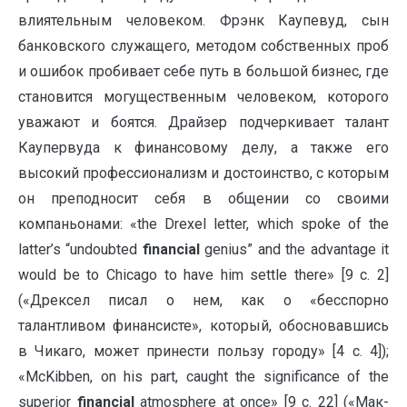
влиятельным человеком. Фрэнк Каупевуд, сын
банковского служащего, методом собственных проб
и ошибок пробивает себе путь в большой бизнес, где
становится могущественным человеком, которого
уважают и боятся. Драйзер подчеркивает талант
Каупервуда к финансовому делу, а также его
высокий профессионализм и достоинство, с которым
он преподносит себя в общении со своими
компаньонами: «the Drexel letter, which spoke of the
latter’s “undoubted
financial
genius” and the advantage it
would be to Chicago to have him settle there» [9 c. 2]
(«Дрексел писал о нем, как о «бесспорно
талантливом финансисте», который, обосновавшись
в Чикаго, может принести пользу городу» [4 c. 4]);
«McKibben, on his part, caught the significance of the
superior
financial
atmosphere at once» [9 c. 22] («Мак-