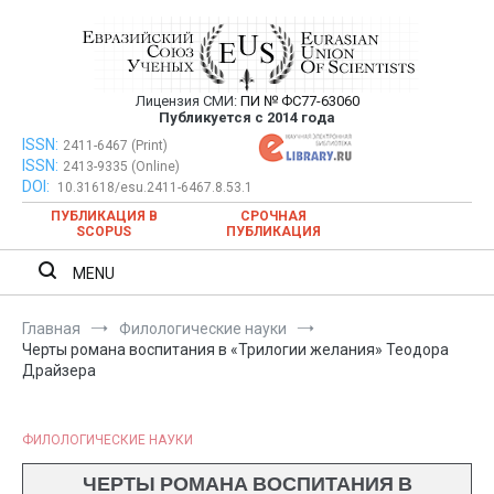
Перейти
к
содержимому
Лицензия СМИ:
ПИ № ФС77-63060
Евразийский Союз Ученых —
Публикуется с 2014 года
публикация научных статей в
ISSN:
Евразийский Союз Ученых — публикация научных статей в
2411-6467 (Print)
ISSN:
2413-9335 (Online)
ежемесячном научном журнале
ежемесячном научном журнале
DOI:
10.31618/esu.2411-6467.8.53.1
ПУБЛИКАЦИЯ В
СРОЧНАЯ
SCOPUS
ПУБЛИКАЦИЯ
MENU
Главная
Филологические науки
Черты романа воспитания в «Трилогии желания» Теодора
Драйзера
ФИЛОЛОГИЧЕСКИЕ НАУКИ
ЧЕРТЫ РОМАНА ВОСПИТАНИЯ В