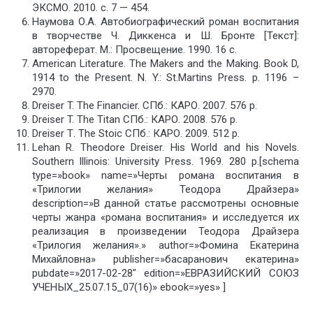
ЭКСМО. 2010. с. 7 — 454.
Наумова О.А. Автобиографический роман воспитания
в творчестве Ч. Диккенса и Ш. Бронте [Текст]:
автореферат. М.: Просвещение. 1990. 16 с.
American Literature. The Makers and the Making. Book D,
1914 to the Present. N. Y.: St.Martins Press. p. 1196 –
2970.
Dreiser T. The Financier. СПб.: КАРО. 2007. 576 p.
Dreiser T. The Titan СПб.: КАРО. 2008. 576 р.
Dreiser Т. The Stoic СПб.: КАРО. 2009. 512 р.
Lehan R. Theodore Dreiser. His World and his Novels.
Southern Illinois: University Press. 1969. 280 p.[schema
type=»book» name=»Черты романа воспитания в
«Трилогии желания» Теодора Драйзера»
description=»В данной статье рассмотрены основные
черты жанра «романа воспитания» и исследуется их
реализация в произведении Теодора Драйзера
«Трилогия желания».» author=»Фомина Екатерина
Михайловна» publisher=»басаранович екатерина»
pubdate=»2017-02-28″ edition=»ЕВРАЗИЙСКИЙ СОЮЗ
УЧЕНЫХ_25.07.15_07(16)» ebook=»yes» ]