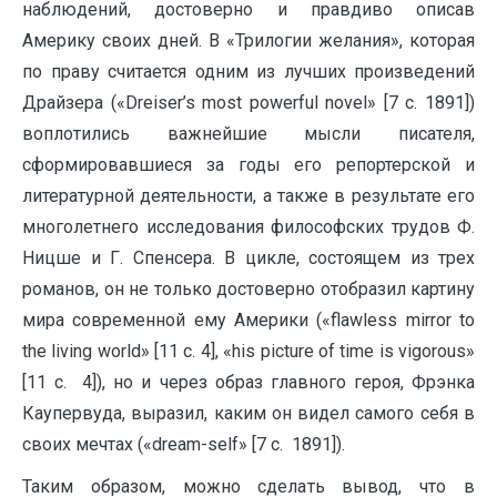
наблюдений, достоверно и правдиво описав
Америку своих дней. В «Трилогии желания», которая
по праву считается одним из лучших произведений
Драйзера («Dreiser’s most powerful novel» [7 c. 1891])
воплотились важнейшие мысли писателя,
сформировавшиеся за годы его репортерской и
литературной деятельности, а также в результате его
многолетнего исследования философских трудов Ф.
Ницше и Г. Спенсера. В цикле, состоящем из трех
романов, он не только достоверно отобразил картину
мира современной ему Америки («flawless mirror to
the living world» [11 c. 4], «his picture of time is vigorous»
[11 c. 4]), но и через образ главного героя, Фрэнка
Каупервуда, выразил, каким он видел самого себя в
своих мечтах («dream-self» [7 c. 1891]).
Таким образом, можно сделать вывод, что в