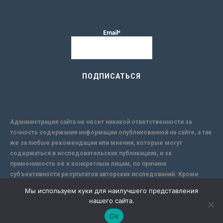
Email*
Администрация сайта не несет никакой ответственности за
точность содержания информации опубликованной на сайте, а так
же за любые рекомендации или мнения, которые могут
содержаться в исследовательских публикациях, и за
применимость её к конкретным лицам, по причине
субъективности результатов авторских исследований. Кроме
того, поскольку интернет не обеспечивает в полной мере
Мы используем куки для наилучшего представления
надежной защиты информации, Сайт не несет ответственности за
нашего сайта.
информацию, присылаемую через интернет.
Ok