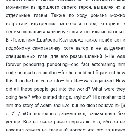
моментам из прошлого своего героя, выделяя их в
отдельные главы. Также по ходу романа можно
встретить внутренние монологи героя, который в
своем сознании анализирует свой тот или иной опыт.
В «Трилогии» Драйзера Каупервуд также прибегает к
подобному самоанализу, хотя автор и не выделяет
специальных глав для его размышлений («He was
forever pondering, pondering—one fact astonishing him
quite as much as another—for he could not figure out how
this thing he had come into—this life—was organized. How
did all these people get into the world? What were they
doing here? Who started things, anyhow? His mother told
him the story of Adam and Eve, but he didn’t believe it» [8
c. 2] / «Он постоянно размышлял, размышлял без
устали. Все на свете равно поражало его, ибо он не
находил ответа на главный вопрос: что это за штука