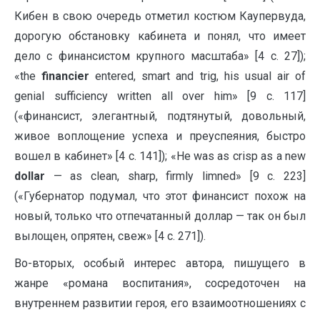
Кибен в свою очередь отметил костюм Каупервуда,
дорогую обстановку кабинета и понял, что имеет
дело с финансистом крупного масштаба» [4 c. 27]);
«the
financier
entered, smart and trig, his usual air of
genial sufficiency written all over him» [9 c. 117]
(«финансист, элегантный, подтянутый, довольный,
живое воплощение успеха и преуспеяния, быстро
вошел в кабинет» [4 c. 141]); «He was as crisp as a new
dollar
— as clean, sharp, firmly limned» [9 c. 223]
(«Губернатор подумал, что этот финансист похож на
новый, только что отпечатанный доллар — так он был
вылощен, опрятен, свеж» [4 c. 271]).
Во-вторых, особый интерес автора, пишущего в
жанре «романа воспитания», сосредоточен на
внутреннем развитии героя, его взаимоотношениях с