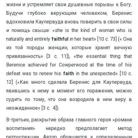
жизни и устремляет свои душевные порывы к Богу.
Будучи глубоко верующим человеком, Беренис
вдохновила Каупервуда вновь поверить в свои силы
и помощь свыше: «she is the kind of woman who is
naturally and entirely
faithful
in her heart» [10 c. 73] (« Она
из той породы женщин, которые хранят вечную
привязанность» [3 c. 11]), «the essential thing that
Berenice achieved for Cowperwood at the time of his
defeat was to renew his
faith
in the unexpected» [10 c.
12] («Как много сделала Беренис для Каупервуда,
явившись к нему в момент его поражения, можно
судить по тому, что она возродила в нем веру в
неожиданное» [3 c. 4]).
В-третьих, раскрытие образа главного героя «романа
воспитания» нередко предполагает метод
ретроспекции. Автор обращается к определенным