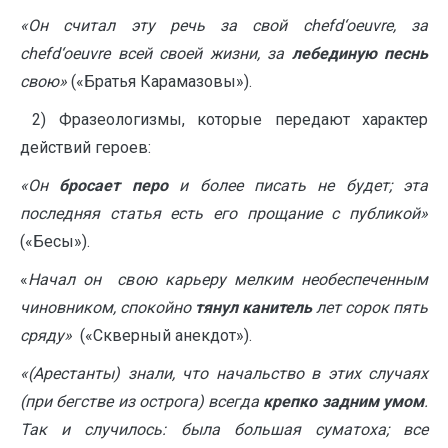
«Он считал эту речь за свой chefd‘oeuvre, за
chefd‘oeuvre всей своей жизни, за
лебединую песнь
свою»
(«Братья Карамазовы»).
2) Фразеологизмы, которые передают характер
действий героев:
«Он
бросает перо
и более писать не будет; эта
последняя статья есть его прощание с публикой»
(«Бесы»).
«
Начал он свою карьеру мелким необеспеченным
чиновником, спокойно
тянул канитель
лет сорок пять
сряду»
(«Скверный анекдот»).
«(Арестанты) знали, что начальство в этих случаях
(при бегстве из острога) всегда
крепко задним умом
.
Так и случилось: была большая суматоха; все