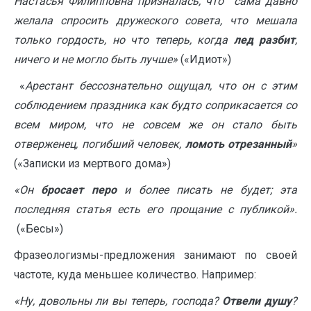
Настасья Филипповна призналась, что сама давно
желала спросить дружеского совета, что мешала
только гордость, но что теперь, когда
лед разбит
,
ничего и не могло быть лучше»
(«Идиот»)
«
Арестант бессознательно ощущал, что он с этим
соблюдением праздника как будто соприкасается со
всем миром, что не совсем же он стало быть
отверженец, погибший человек,
ломоть отрезанный
»
(«Записки из мертвого дома»)
«Он
бросает перо
и более писать не будет; эта
последняя статья есть его прощание с публикой».
(«Бесы»)
Фразеологизмы-предложения занимают по своей
частоте, куда меньшее количество. Например:
«Ну, довольны ли вы теперь, господа?
Отвели душу
?