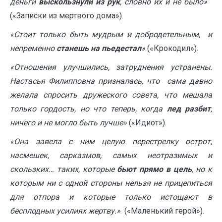
деньги
выскользнули из рук
, словно их и не было»
(«Записки из мертвого дома»).
«Стоит только быть мудрым и добродетельным, и
непременно
станешь на пьедестал
»
(«Крокодил»).
«Отношения улучшились, затруднения устранены.
Настасья Филипповна призналась, что сама давно
желала спросить дружеского совета, что мешала
только гордость, но что теперь, когда
лед разбит
,
ничего и не могло быть лучше»
(«Идиот»).
«Она завела с ним целую перестрелку острот,
насмешек, сарказмов, самых неотразимых и
скользких… таких, которые
бьют прямо в цель
, но к
которым ни с одной стороны нельзя не прицепиться
для отпора и которые только истощают в
бесплодных усилиях жертву.»
(«Маленький герой»).