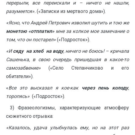
перерыли, все переискали и – ничего не нашли,
разумеется».
(«Записки из мертвого дома»).
«Ясно, что Андрей Петрович изволил шутить и тою же
монетою «отплатил»
мне за колкое мое замечание о
том, что он постарел»
(«Подросток»).
«И
сяду на хлеб на воду
, ничего не боюсь! – кричала
Сашенька, в свою очередь пришедшая в какое-то
самозабвение»
(«Село Степанчиково и его
обитатели»).
«
Все это высказал я кое-как
через пень колоду
,
торопясь»
(«Подросток»).
3) Фразеологизмы, характеризующие атмосферу
сюжетного отрывка:
«Казалось, удача улыбнулась ему, но на этот раз