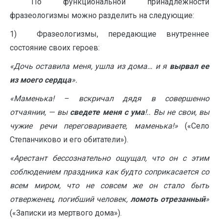
По функциональной принадлежности
фразеологизмы можно разделить на следующие:
1) Фразеологизмы, передающие внутреннее
состояние своих героев:
«Дочь оставила меня, ушла из дома… и я
вырвал ее
из моего сердца
».
«Маменька! – вскричал дядя в совершенно
отчаянии, — вы
сведете меня с ума
!.. Вы не свои, вы
чужие речи переговариваете, маменька!»
(«Село
Степанчиково и его обитатели»).
«Арестант бессознательно ощущал, что он с этим
соблюдением праздника как будто соприкасается со
всем миром, что не совсем же он стало быть
отверженец, погибший человек,
ломоть отрезанный
»
(«Записки из мертвого дома»).