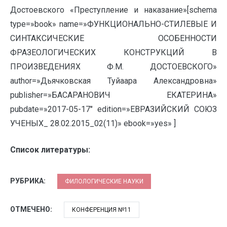
Достоевского «Преступление и наказание»[schema
type=»book» name=»ФУНКЦИОНАЛЬНО-СТИЛЕВЫЕ И
СИНТАКСИЧЕСКИЕ ОСОБЕННОСТИ
ФРАЗЕОЛОГИЧЕСКИХ КОНСТРУКЦИЙ В
ПРОИЗВЕДЕНИЯХ Ф.М. ДОСТОЕВСКОГО»
author=»Дьячковская Туйаара Александровна»
publisher=»БАСАРАНОВИЧ ЕКАТЕРИНА»
pubdate=»2017-05-17″ edition=»ЕВРАЗИЙСКИЙ СОЮЗ
УЧЕНЫХ_ 28.02.2015_02(11)» ebook=»yes» ]
Список литературы:
РУБРИКА:
ФИЛОЛОГИЧЕСКИЕ НАУКИ
ОТМЕЧЕНО:
КОНФЕРЕНЦИЯ №11