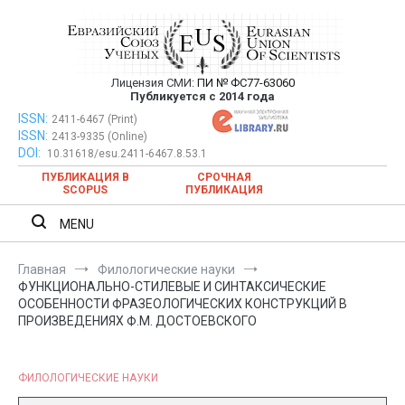
Перейти
к
содержимому
Лицензия СМИ:
ПИ № ФС77-63060
Евразийский Союз Ученых —
Публикуется с 2014 года
публикация научных статей в
ISSN:
Евразийский Союз Ученых — публикация научных статей в
2411-6467 (Print)
ISSN:
2413-9335 (Online)
ежемесячном научном журнале
ежемесячном научном журнале
DOI:
10.31618/esu.2411-6467.8.53.1
ПУБЛИКАЦИЯ В
СРОЧНАЯ
SCOPUS
ПУБЛИКАЦИЯ
MENU
Главная
Филологические науки
ФУНКЦИОНАЛЬНО-СТИЛЕВЫЕ И СИНТАКСИЧЕСКИЕ
ОСОБЕННОСТИ ФРАЗЕОЛОГИЧЕСКИХ КОНСТРУКЦИЙ В
ПРОИЗВЕДЕНИЯХ Ф.М. ДОСТОЕВСКОГО
ФИЛОЛОГИЧЕСКИЕ НАУКИ