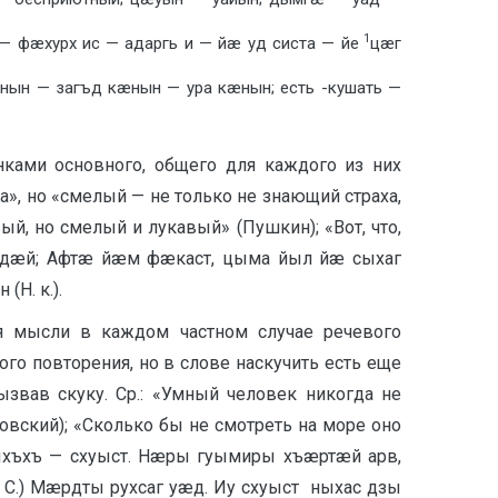
1
 — фæхурх ис — адаргь и — йæ уд систа — йе
цæг
æнын — загъд кæнын — ура кæнын; есть -кушать —
нками основного, общего для каждого из них
, но «смелый — не только не знающий страха,
й, но смелый и лукавый» (Пушкин); «Вот, что,
сайдæй; Афтæ йæм фæкаст, цыма йыл йæ сыхаг
Н. к.).
я мысли в каждом частном случае речевого
ого повторения, но в слове наскучить есть еще
звав скуку. Ср.: «Умный человек никогда не
ровский); «Сколько бы не смотреть на море оно
мыхъхъ — схуыст. Нæры гуымиры хъæртæй арв,
 С.) Мæрдты рухсаг уæд. Иу схуыст ныхас дзы