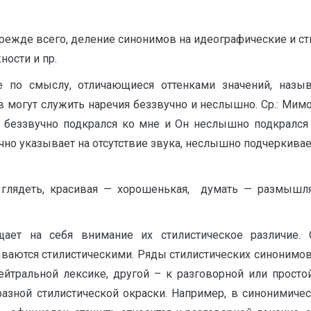
 прежде всего, деление синонимов на идеографические и с
ности и пр.
е по смыслу, отличающиеся оттенками значений, назы
 могут служить наречия беззвучно и неслышно. Ср.: Мим
 беззвучно подкрался ко мне и Он неслышно подкрался
чно указывает на отсутствие звука, неслышно подчеркив
 глядеть, красивая — хорошенькая, думать — размышля
ает на себя внимание их стилистическое различие.
ваются стилистическими. Ряды стилистических синонимов 
йтральной лексике, другой – к разговорной или просто
азной стилистической окраски. Например, в синонимическ