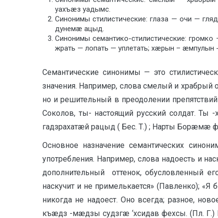
уахъæз уадымс.
Синонимы стилистические: глаза — очи — гля
дунемæ ацыд.
Синонимы семантико-стилистические: громко 
жрать — лопать — уплетать; хæрын – æмпул
Семантические синонимы — это стилистическ
значения. Например, слова смелый и храбрый
но и решительный в преодолении препятствий
Соколов, ты- настоящий русский солдат. Ты
гадзрахатæй рацыд ( Бес. Т.) ; Нарты Борæм
Основное назначение семантических синон
употребления. Например, слова надоесть и нас
дополнительный оттенок, обусловленный его
наскучит и не примелькается» (Павленко); «Я 
никогда не надоест. Оно всегда; разное, н
къæдз -мæдзы судзгæ ‘хсидав фехсы. (Пл. Г.