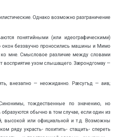
тилистические. Однако возможно разграничение
ваются понятийными (или идеографическими)
о окон беззвучно проносились машины и Мимо
 ко мне. Смысловое различие между словами
ает восприятие ухом слышащего. Зæрондгомау —
ть, внезапно — неожиданно. Рæсугъд — аив;
 Синонимы, тождественные по значению, но
образуются обычно в том случае, если один из
й, высокой или официальной и т.д. Возможны
ом ряду украсть- похитить- стащить- спереть