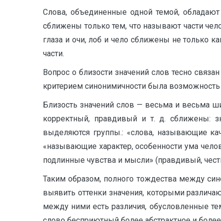
Слова, объединенные одной темой, обладают 
сближены только тем, что называют части чел
глаза и очи, лоб и чело сближены не только ка
части.
Вопрос о близости значений слов тесно связа
критерием синонимичности была возможность з
Близость значений слов — весьма и весьма ши
корректный, правдивый и т. д. сближены: з
выделяются группы.: «слова, называющие кач
«называющие характер, особенности ума чело
подлинные чувства и мысли» (правдивый, чес
Таким образом, полного тождества между сино
выявить оттенки значения, которыми различа
между ними есть различия, обусловленные тем,
слово бесприютный более абстрактное и более