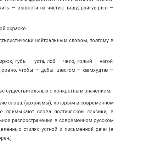
ачить — вывести на чистую воду; райгуырын —
ой окраске.
стилистически нейтральным словом, поэтому в
рюк, губы — уста, лоб — чело, голый — нагой,
 — ровно, чтобы — дабы; цæсгом — хæмхудтæ —
тво существительных с конкретным значением.
ие слова: (архаизмы), которым в современном
же примыкают слова поэтической лексики, в
льное распространение в современном русском
еленных стилях устной и письменной речи (в
еч.).