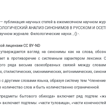
— публикация научных статей в ежемесячном научном жур
ОЛОГИЧЕСКИЙ АНАЛИЗ СИНОНИМОВ В РУССКОМ И ОСЕТИН
чном журнале. Филологические науки. ; ():-.
ной лицензии CC BY-ND
 утверждается взгляд на синонимы как на слова, обоз
пает в противоречие с системным характером лексики. 
ого ряда весьма своеобразных связей между словами
х, стилистических, омонимических, антонимических, синон
 другими словами языка, образуя систему тем. Членение
е количество слов и быть количественно ограниченной.
предметы бытового обихода» включает ряд подтем: «жи
ла» включает подтемы: «части туловища», «части конечностей