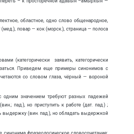
, спереть – к просторечной адавын –амырхын —
ектное, областное, одно слово общенародное,
(мед.), повар — кок (морск.), страница — полоса
овами (категорически заявить, категорически
тказаться. Приведем еще примеры синонимов с
очетаются со словом глаза, чёрный — вороной
а с одним значением требуют разных падежей
.; пад.), но приступить к работе (дат. пад.) ;
еть выдержку (вин. пад.), но обладать выдержкой
ве синонима фразеологическое словосочетание: