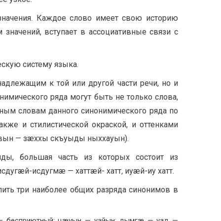
 значения. Каждое слово имеет свою историю
м значений, вступает в ассоциативные связи с
скую систему языка.
адлежащим к той или другой части речи, но и
нимического ряда могут быть не только слова,
ьным словам данного синонимического ряда по
акже и стилистической окраской, и оттенками
æвын — зæххы скъуыды ныххауын).
яды, большая часть из которых состоит из
сдугæй-исдугмæ — хаттæй- хатт
,
иуæй-иу хатт.
лить три наиболее общих разряда синонимов в
— бесприютный; цæуын — уайын; дымгæ — уад —