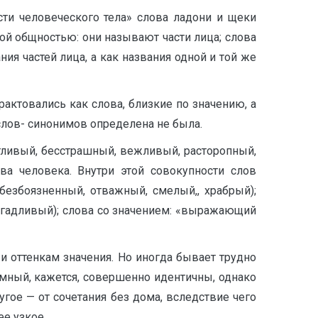
сти человеческого тела» слова ладони и щеки
ой общностью: они называют части лица; слова
ния частей лица, а как названия одной и той же
актовались как слова, близкие по значению, а
слов- синонимов определена не была.
етливый, бесстрашный, вежливый, расторопный,
ва человека. Внутри этой совокупности слов
безбоязненный, отважный, смелый,, храбрый);
огадливый); слова со значением: «выражающий
и оттенкам значения. Но иногда бывает трудно
мный, кажется, совершенно идентичны, однако
угое — от сочетания без дома, вследствие чего
е узкое.