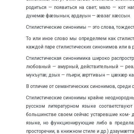
родиться — появиться на свет; мало — кот н
дунемæ фæзынын; ардауын — æвзаг хæссын.
Стилистические синонимы — это слова, тождес
То или иное слово мы определяем как стилис
каждой паре стилистических синонимов или в р
Стилистическая синонимика широко распростра
любовный — амурный, действительный — реаль
мукъутæ; дзых — пъири; æрттивын — цæхæр к
В отличие от семантических синонимов, среди
Стилистические синонимы крайне неоднородны
русском литературном языке соответствуют
большинстве своем сейчас устаревшие ком- д
языке, но функционирующие либо в пределах
просторечии, в книжном стиле и др.) дзаумæтт