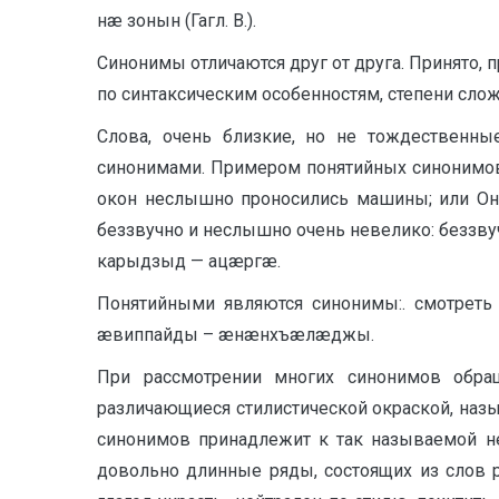
нæ зонын (Гагл. В.).
Синонимы отличаются друг от друга. Принято,
по синтаксическим особенностям, степени слож
Слова, очень близкие, но не тождественны
синонимами. Примером понятийных синонимов
окон неслышно проносились машины; или Он
беззвучно и неслышно очень невелико: беззву
карыдзыд — ацæргæ.
Понятийными являются синонимы:. смотреть
æвиппайды – æнæнхъæлæджы.
При рассмотрении многих синонимов обращ
различающиеся стилистической окраской, назы
синонимов принадлежит к так называемой не
довольно длинные ряды, состоящих из слов р