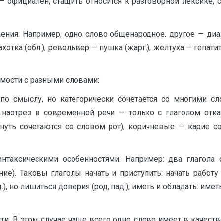
 – официален, стащить относится к разговорной лексике
ения. Например, одно слово общенародное, другое — диал
хотка (обл.), револьвер — пушка (жарг.), желтуха — гепатит 
мости с разными словами:
по смыслу, но категорически сочетается со многими сл
.), наотрез в современной речи — только с глаголом о
нуть сочетаются со словом рот), коричневые — карие с
интаксическими особенностями. Например: два глагол
е). Таковы глаголы начать и приступить: начать работу (вин
д.), но лишиться доверия (род, пад.); иметь и обладать: им
и. В этом случае чаще всего одно слово имеет в качест