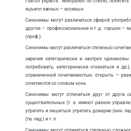
глагол украсть нейтрален по стилю, похитить
ацъипп кæнын — ассивын.
Синонимы могут различаться сферой употребл
другое — профессиональное и т. д.: горшок — ма
(проф.).
Синонимы могут различаться степенью сочетае
наречия категорически и наотрез одинаковы 
потребовать, категорически отказаться и др
ограниченной сочетаемостью: открыть — рази
сочетаются со словом конь.
Синонимы могут отличаться друг от друга с
существительных (т. е. имеют разное управлени
утратить и лишиться: утратить доверие (вин. па
(тв. пад.) и т. п.
Синонимы могут отличаться степенью сложност