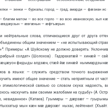
делки — зенки — буркалы; город — град; амарди — фæзиан ис
— благим матом — во все горло — во всю ивановскую; хыл к
ын -æвдæрзын — æвгæнын — æфтъæрын.
и нейтральные слова, отличающиеся друг от друга отте
 объединены общим значением — «не испытывающий страха»
4
»
. Примеры: «А Шуйскому не должно доверять: Уклончивы
 -храбрый солдат» (Шолохов) . Гадзрахатæй — хинæй — 
æ фæцæуон фидыды алдзæн, стæй йæ хинæй
ныммардзынæн (
имов в языке: — служить средством точного выражени
кучить имеют общее значение — стать неприятным от част
 этимологической связью со словом скука: надоесть, вы
боюсь наскучить вам своими жалобами на судьбу» (А. Ост
овое, невиданное» (Катаев). Гуымиры — дæрзæг — гуыры
) Ныххатыр мын кæн мæ дæрзæг ныхас, лейтенант. (Хъайт.