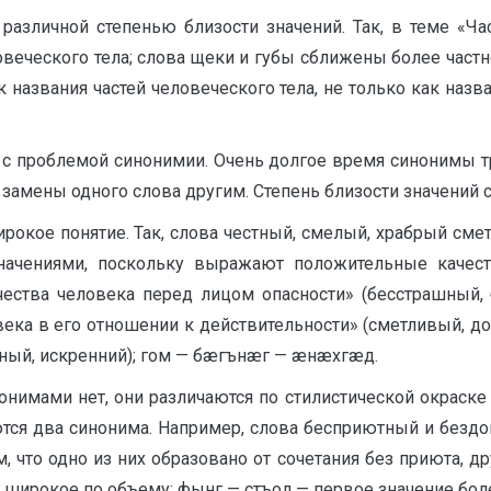
различной степенью близости значений. Так, в теме «Ча
овеческого тела; слова щеки и губы сближены более частн
к названия частей человеческого тела, не только как назва
н с проблемой синонимии. Очень долгое время синонимы тр
амены одного слова другим. Степень близости значений 
рокое понятие. Так, слова честный, смелый, храбрый см
начениями, поскольку выражают положительные качест
ества человека перед лицом опасности» (бесстрашный, 
века в его отношении к действительности» (сметливый, д
тный, искренний); гом — бæгънæг — æнæхгæд.
нимами нет, они различаются по стилистической окраске 
ются два синонима. Например, слова бесприютный и бездо
 что одно из них образовано от сочетания без приюта, др
 широкое по объему: фынг — стъол — первое значение боле