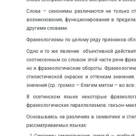
Слова — синонимы различаются не только ст
возникновения, функционирования в пределах 
другими словами.
Фразеологизмы по целому ряду признаков сбл
Одно и то же явление объективной действите
соотнесенным со словом этой части речи фраз
но и фразеологические обороты. Фразеологич
стилистической окраске и оттенкам значения
значения (ср.: громко — благим матом — во 
В осетинском языке некоторые фразеологи
фразеологических параллелизмов: гакъон-ма
Основываясь на различиях в семантике и сти
рассматриваемых языках:
Синонимы семантические: смелый — храбры