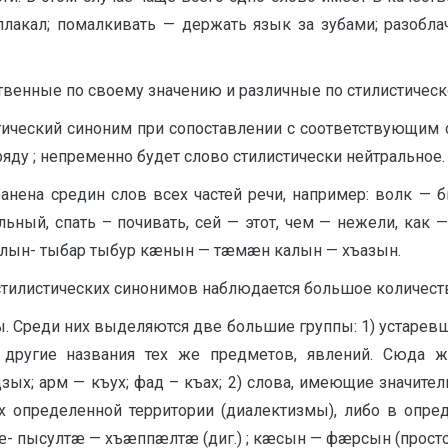
аплакал; помалкивать — держать язык за зубами; разобл
твенные по своему значению и различные по стилистическ
тический синоним при сопоставлении с соответствующим 
яду ; непременно будет слово стилистически нейтральное.
нена средин слов всех частей речи, например: волк — би
ный, спать – почивать, сей — этот, чем — нежели, как
алын- тыбар тыбур кæнын — тæмæн калын — хъазын.
 стилистических синонимов наблюдается большое количес
. Среди них выделяются две большие группы: 1) устаревш
 другие названия тех же предметов, явлений. Сюда 
зых; арм — къух; фад – къах; 2) слова, имеющие значите
 определенной территории (диалектизмы), либо в опред
æ- пысултæ — хъæппæлтæ (диг.) ; кæсын — фæрсын (простор