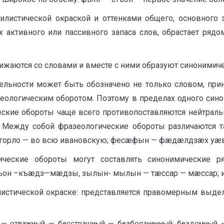
илистической окраской и оттенками общего, основного
активного или пассивного за­паса слов, обрастает рядо
ижаются со словами и вместе с ними образуют синонимиче
льности может быть обозначено не только словом, прин
еологическим оборотом. Поэтому в пределах одного сино
еские обороты чаще всего противопоставляются нейтрал
. Между собой фразеологические обороты различаются т
все горло — во всю ивановскую; фесæфын — фæдæлдзæх у
ческие обороты могут составлять синонимические р
къон –къæдз—мæдзы, зылын- мылын — тæссар — мæссар; и
листической окраске: представляется правомерным выде
й — отважный — бесстрашный — безбоязненный; бездомный 