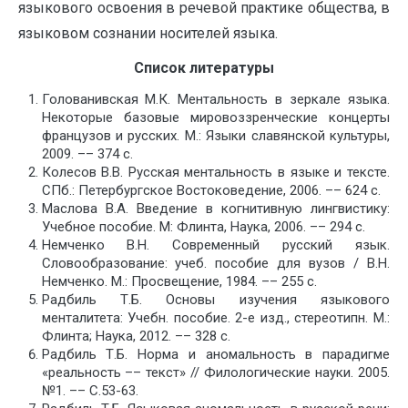
языкового освоения в речевой практике общества, в
языковом сознании носителей языка.
Список литературы
Голованивская М.К. Ментальность в зеркале языка.
Некоторые базовые мировоззренческие концерты
французов и русских. М.: Языки славянской культуры,
2009. –– 374 с.
Колесов В.В. Русская ментальность в языке и тексте.
СПб.: Петербургское Востоковедение, 2006. –– 624 c.
Маслова В.А. Введение в когнитивную лингвистику:
Учебное пособие. М: Флинта, Наука, 2006. –– 294 с.
Немченко В.Н. Современный русский язык.
Словообразование: учеб. пособие для вузов / В.Н.
Немченко. М.: Просвещение, 1984. –– 255 с.
Радбиль Т.Б. Основы изучения языкового
менталитета: Учебн. пособие. 2-е изд., стереотипн. М.:
Флинта; Наука, 2012. –– 328 с.
Радбиль Т.Б. Норма и аномальность в парадигме
«реальность –– текст» // Филологические науки. 2005.
№1. –– С.53-63.