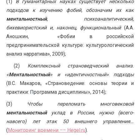
(1)
В гуманитарных науках существует несколько
подходов к изучению фобий, обозначим их как
ментальностный
, психоаналитический,
бихевиористский и, наконец, функциональный
(А.А.
Аношкин, «Фобии в российской
предпринимательской культуре: культурологический
анализ нарратива», 2009);
(2)
Комплексный страноведческий анализ.
«
Ментальностный
» и «идентичностный» подходы
(В.С. Макаров, «Страноведение: основы теории и
практики: Программа дисциплины», 2014);
(3)
Чтобы
переломать многовековой
ментальностный
уклад в России, нужно (всего-
навсего) лет этак 50 внешнего управления…
(
Мониторинг времени –– Hegel.ru
).