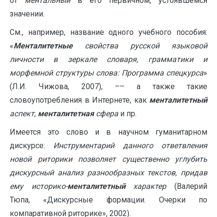
от
ментальный
в его первичном, устоявшемся
значении.
См., например, название одного учебного пособия:
«
Менталитетные
свойства русской языковой
личности в зеркале словаря, грамматики и
морфемной структуры слова: Программа спецкурса
»
(Л.И. Чижова, 2007), –– а также такие
словоупотребления в Интернете, как
менталитетный
аспект
,
менталитетная
сфера
и пр.
Имеется это слово и в научном гуманитарном
дискурсе:
Инструментарий данного ответвления
новой риторики позволяет существенно углубить
дискурсный анализ разнообразных текстов, придав
ему историко-
менталитетный
характер
(Валерий
Тюпа, «Дискурсные формации. Очерки по
компаративной риторике», 2002).