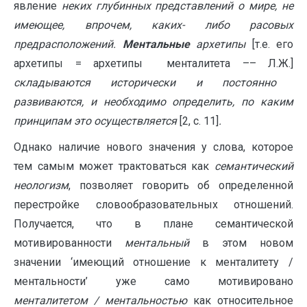
явление
неких глубинных представлений о мире, не
имеющее, впрочем, каких- либо расовых
предрасположений.
Ментальные
архетипы
[т.е. его
архетипы = архетипы менталитета –– Л.Ж.]
складываются истори­чески и постоянно
развиваются, и необходимо определить, по каким
принципам это осуществляется
[2, с. 11]
.
Однако наличие нового значения у слова, которое
тем самым может трактоваться как
семантический
неологизм
, позволяет говорить об определенной
перестройке словообразовательных отношений.
Получается, что в плане семантической
мотивированности
ментальный
в этом новом
значении ‘имеющий отношение к менталитету /
ментальности’ уже само мотивировано
менталитетом / ментальностью
как относительное