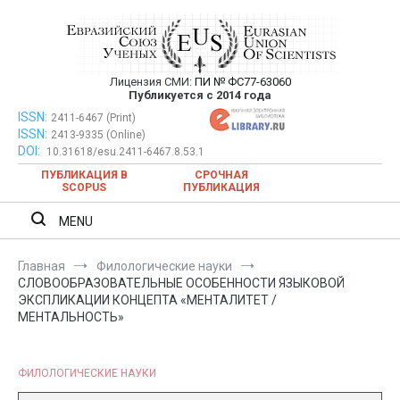
Перейти
к
содержимому
Лицензия СМИ:
ПИ № ФС77-63060
Евразийский Союз Ученых —
Публикуется с 2014 года
публикация научных статей в
ISSN:
Евразийский Союз Ученых — публикация научных статей в
2411-6467 (Print)
ISSN:
2413-9335 (Online)
ежемесячном научном журнале
ежемесячном научном журнале
DOI:
10.31618/esu.2411-6467.8.53.1
ПУБЛИКАЦИЯ В
СРОЧНАЯ
SCOPUS
ПУБЛИКАЦИЯ
MENU
Главная
Филологические науки
СЛОВООБРАЗОВАТЕЛЬНЫЕ ОСОБЕННОСТИ ЯЗЫКОВОЙ
ЭКСПЛИКАЦИИ КОНЦЕПТА «МЕНТАЛИТЕТ /
МЕНТАЛЬНОСТЬ»
ФИЛОЛОГИЧЕСКИЕ НАУКИ