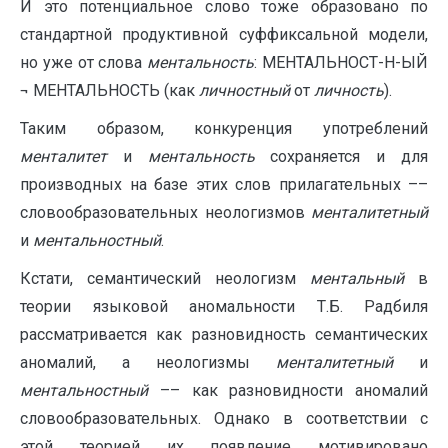
И это потенциальное слово тоже образовано по
стандартной продуктивной суффиксальной модели,
но уже от слова
ментальность
: МЕНТАЛЬНОСТ-Н-ЫЙ
¬ МЕНТАЛЬНОСТЬ (как
личностный
от
личность
).
Таким образом, конкуренция употреблений
менталитет
и
ментальность
сохраняется и для
производных на базе этих слов прилагательных ––
словообразовательных неологизмов
менталитетный
и
ментальностный
.
Кстати, семантический неологизм
ментальный
в
теории языковой аномальности Т.Б. Радбиля
рассматривается как разновидность семантических
аномалий, а неологизмы
менталитетный
и
ментальностный
–– как разновидности аномалий
словообразовательных. Однако в соответствии с
этой теорией их появление мотивировано