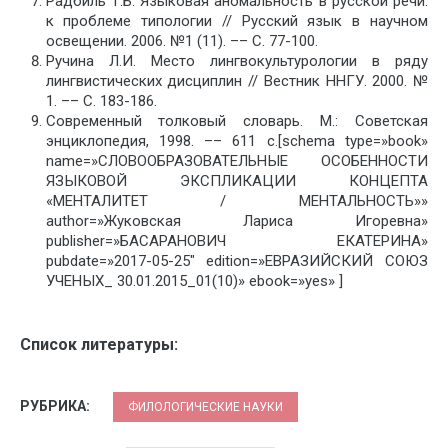
Радбиль Т.Б. Языковая аномальность в русской речи:
к проблеме типологии // Русский язык в научном
освещении. 2006. №1 (11). –– С. 77-100.
Ручина Л.И. Место лингвокультурологии в ряду
лингвистических дисциплин // Вестник ННГУ. 2000. №
1. –– C. 183-186.
Современный толковый словарь. М.: Советская
энциклопедия, 1998. –– 611 с.[schema type=»book»
name=»СЛОВООБРАЗОВАТЕЛЬНЫЕ ОСОБЕННОСТИ
ЯЗЫКОВОЙ ЭКСПЛИКАЦИИ КОНЦЕПТА
«МЕНТАЛИТЕТ / МЕНТАЛЬНОСТЬ»»
author=»Жуковская Лариса Игоревна»
publisher=»БАСАРАНОВИЧ ЕКАТЕРИНА»
pubdate=»2017-05-25″ edition=»ЕВРАЗИЙСКИЙ СОЮЗ
УЧЕНЫХ_ 30.01.2015_01(10)» ebook=»yes» ]
Список литературы:
РУБРИКА:
ФИЛОЛОГИЧЕСКИЕ НАУКИ