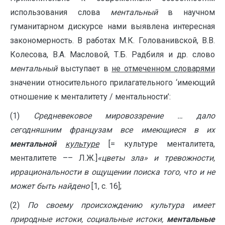
использования слова
ментальный
в научном
гуманитарном дискурсе нами выявлена интересная
закономерность. В работах М.К. Голованивской, В.В.
Колесова, В.А. Масловой, Т.Б. Радбиля и др. слово
ментальный
выступает в
не отмеченном словарями
значении относительного прилагательного ‘имеющий
отношение к менталитету / ментальности’:
(1)
Средневековое мировоззрение … дало
сегодняшним французам все имеющиеся в их
ментальной
культуре
[= культуре менталитета,
менталитете –– Л.Ж.]
«цветы зла» и тревожности,
иррациональности в ощущении поиска того, что и не
может быть найдено
[1, с. 16];
(2)
По своему происхож­дению культура имеет
природные истоки, социальные истоки,
ментальные