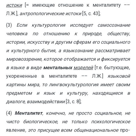
истоки
[= имеющие отношение к менталитету ––
Л.Ж.]
, антрополо­гические истоки
[5, с. 43];
(3)
Если культурология исследует самосознание
человека по отношению к природе, обществу,
истории, искусству и другим сферам его социального
и культурного бытия, а языкознание рассматривает
мировоззрение, которое отображается и фиксируется
в языке в виде
ментальных
моделей
[т.е. бытующие,
укорененные в менталитете –– Л.Ж.]
языковой
картины мира, то лингвокультурология имеет своим
предметом и язык и культуру, находящиеся в
диалоге, взаимодействии
[3, с. 8];
(4)
Менталитет
, конечно, не просто социальное, не
чисто биологическое, не только психологическое
явление
, это присущее всем общенациональное
про­