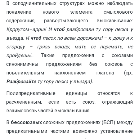
В соподчинительных структурах можно наблюдать
появление нового элемента смыслового
содержания, развертывающего высказывание:
Кррругом–аррш!
И
чтоб
разбросали ту гору песка у
въезда. И
чтоб
песок по всем дорожкам!
– к дому и к
огороду – грязь всюду, мать ее перемать, не
пройдешь!..
Такие предложения с союзами
синонимичны предложениям без союзов с
повелительным наклонением глагола (ср.:
Р
азбросайте
ту гору песка у въезда).
Полипредикативные единицы относятся к
расчлененным, если есть союз, отражающий
взаимосвязь частей высказывания.
В
бессоюзных
сложных предложениях (БСП) между
предикативными частями возможно установление