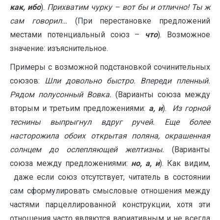
как, ибо
).
Прихватим чурку – вот бы и отлично! Ты ж
сам говорил…
(При перестановке предложений
местами потенциальный союз –
что
). Возможное
значение: изъяснительное.
Примеры с возможной подстановкой сочинительных
союзов:
Шли довольно быстро. Впереди пленный.
Рядом полусонный Вовка.
(Варианты союза между
вторым и третьим предложениями:
а, и
).
Из горной
теснины выпрыгнул вдруг ручей. Еще более
насторожила обоих открытая поляна, окрашенная
солнцем до ослепляющей желтизны.
(Варианты
союза между предложениями:
но,
а, и
). Как видим,
даже если союз отсутствует, читатель в состоянии
сам сформулировать смысловые отношения между
частями парцеллированной конструкции, хотя эти
отношения часто являются вариативным и не всегда