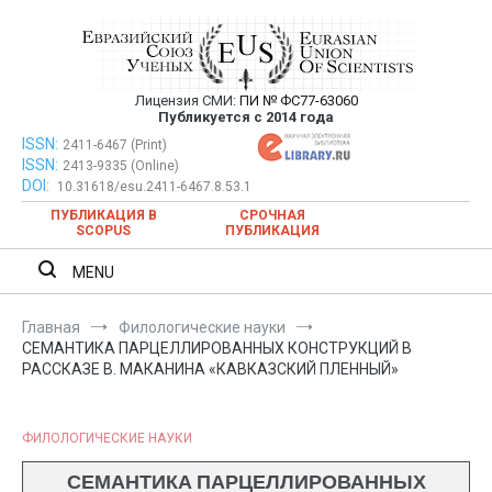
Перейти
к
содержимому
Лицензия СМИ:
ПИ № ФС77-63060
Евразийский Союз Ученых —
Публикуется с 2014 года
публикация научных статей в
ISSN:
Евразийский Союз Ученых — публикация научных статей в
2411-6467 (Print)
ISSN:
2413-9335 (Online)
ежемесячном научном журнале
ежемесячном научном журнале
DOI:
10.31618/esu.2411-6467.8.53.1
ПУБЛИКАЦИЯ В
СРОЧНАЯ
SCOPUS
ПУБЛИКАЦИЯ
MENU
Главная
Филологические науки
СЕМАНТИКА ПАРЦЕЛЛИРОВАННЫХ КОНСТРУКЦИЙ В
РАССКАЗЕ В. МАКАНИНА «КАВКАЗСКИЙ ПЛЕННЫЙ»
ФИЛОЛОГИЧЕСКИЕ НАУКИ
СЕМАНТИКА ПАРЦЕЛЛИРОВАННЫХ