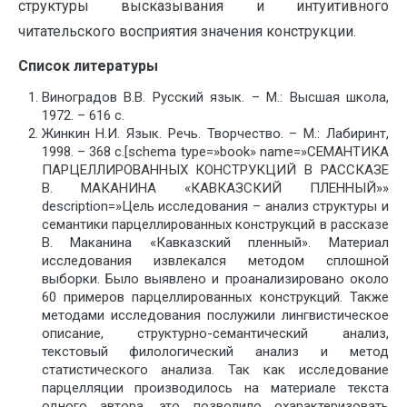
структуры высказывания и интуитивного
читательского восприятия значения конструкции.
Список литературы
Виноградов В.В. Русский язык. – М.: Высшая школа,
1972. – 616 с.
Жинкин Н.И. Язык. Речь. Творчество. – М.: Лабиринт,
1998. – 368 с.[schema type=»book» name=»СЕМАНТИКА
ПАРЦЕЛЛИРОВАННЫХ КОНСТРУКЦИЙ В РАССКАЗЕ
В. МАКАНИНА «КАВКАЗСКИЙ ПЛЕННЫЙ»»
description=»Цель исследования – анализ структуры и
семантики парцеллированных конструкций в рассказе
В. Маканина «Кавказский пленный». Материал
исследования извлекался методом сплошной
выборки. Было выявлено и проанализировано около
60 примеров парцеллированных конструкций. Также
методами исследования послужили лингвистическое
описание, структурно-семантический анализ,
текстовый филологический анализ и метод
статистического анализа. Так как исследование
парцелляции производилось на материале текста
одного автора, это позволило охарактеризовать