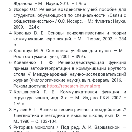
Жданова. – М. : Наука, 2010. – 176 с.
Иссерс О.С. Речевое воздействие: учеб. пособие для
студентов, обучающихся по специальности «Связи с
общественностью» / О.С. Иссерс. – М.: Флинта : Наука,
2009. – 224 с.
Красных В. В. Основы психолингвистики и теории
коммуникации: курс лекций. – М. : Гнозис, 2002. – 284
с.
Кронгауз М. А. Семантика: учебник для вузов. — М. :
Рос. гос. гуманит. ун-т, 2001. – 399 с.
Коваленко Г. Ф. Речевоздействующая функция
приема автоинтерпретации в коммуникации круглого
стола // Международный научно-исследовательский
журнал (Филологические науки), вып. февраль, 2016. –
Режим доступа:
https://research-journal.org
Колшанский Г. В. Коммуникативная функция и
структура языка, изд. 3-е. — М.: Изд-во ЛКИ, 2007. –
176 с.
Нугаев В. Г. Аспекты теории речевого воздействия //
Лингвистика и методика в высшей школе, вып. IX. —
М., 1980 — С. 103-104.
Риторика монолога / Под ред. А. И. Варшавской. —