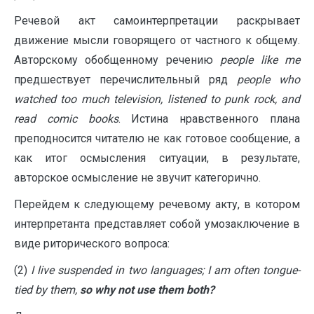
Речевой акт самоинтерпретации раскрывает
движение мысли говорящего от частного к общему.
Авторскому обобщенному речению
р
eople like me
предшествует перечислительный ряд
people who
watched too much television, listened to punk rock, and
read comic books
. Истина нравственного плана
преподносится читателю не как готовое сообщение, а
как итог осмысления ситуации, в результате,
авторское осмысление не звучит категорично.
Перейдем к следующему речевому акту, в котором
интерпретанта представляет собой умозаключение в
виде риторического вопроса:
(2)
I live suspended in two languages; I am often tongue-
tied by them,
so why not use them both?