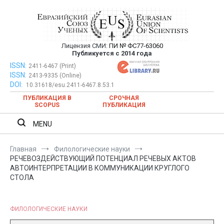
Перейти
к
содержимому
Лицензия СМИ:
ПИ № ФС77-63060
Евразийский Союз Ученых —
Публикуется с 2014 года
публикация научных статей в
ISSN:
Евразийский Союз Ученых — публикация научных статей в
2411-6467 (Print)
ISSN:
2413-9335 (Online)
ежемесячном научном журнале
ежемесячном научном журнале
DOI:
10.31618/esu.2411-6467.8.53.1
ПУБЛИКАЦИЯ В
СРОЧНАЯ
SCOPUS
ПУБЛИКАЦИЯ
MENU
Главная
Филологические науки
РЕЧЕВОЗДЕЙСТВУЮЩИЙ ПОТЕНЦИАЛ РЕЧЕВЫХ АКТОВ
АВТОИНТЕРПРЕТАЦИИ В КОММУНИКАЦИИ КРУГЛОГО
СТОЛА
ФИЛОЛОГИЧЕСКИЕ НАУКИ