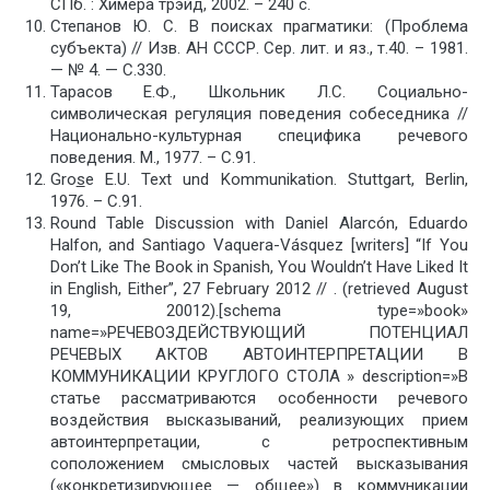
СПб. : Химера трэйд, 2002. – 240 с.
Степанов Ю. С. В поисках прагматики: (Проблема
субъекта) // Изв. АН СССР. Сер. лит. и яз., т.40. – 1981.
— № 4. — С.330.
Тарасов Е.Ф., Школьник Л.С. Социально-
символическая регуляция поведения собеседника //
Национально-культурная специфика речевого
поведения. М., 1977. – С.91.
Gro
s
e E.U. Text und Kommunikation. Stuttgart, Berlin,
1976. – С.91.
Round Table Discussion with Daniel Alarcón, Eduardo
Halfon, and Santiago Vaquera-Vásquez [writers] “If You
Don’t Like The Book in Spanish, You Wouldn’t Have Liked It
in English, Either”, 27 February 2012 // . (retrieved August
19, 20012).[schema type=»book»
name=»РЕЧЕВОЗДЕЙСТВУЮЩИЙ ПОТЕНЦИАЛ
РЕЧЕВЫХ АКТОВ АВТОИНТЕРПРЕТАЦИИ В
КОММУНИКАЦИИ КРУГЛОГО СТОЛА » description=»В
статье рассматриваются особенности речевого
воздействия высказываний, реализующих прием
автоинтерпретации, с ретроспективным
соположением смысловых частей высказывания
(«конкретизирующее — общее») в коммуникации