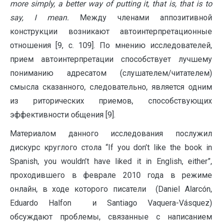
more
simply
,
a
better
way
of
putting
it
,
that
is
,
that
is
to
say
,
I
mean
.
Между членами аппозитивной
конструкции возникают автоинтерпретационные
отношения [9, с. 109]. По мнению исследователей,
прием автоинтерпретации способствует лучшему
пониманию адресатом (слушателем/читателем)
смысла сказанного, следовательно, является одним
из риторических приемов, способствующих
эффективности общения [9].
Материалом данного исследования послужил
дискурс круглого стола “If you don’t like the book in
Spanish, you wouldn’t have liked it in English, either”,
проходившего в феврале 2010 года в режиме
онлайн, в ходе которого писатели (Daniel Alarcón,
Eduardo Halfon и Santiago Vaquera-Vásquez)
обсуждают проблемы, связанные с написанием