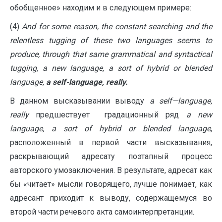
обобщенное» находим и в следующем примере:
(4)
And for some reason, the constant searching and the
relentless tugging of these two languages seems to
produce, through that same grammatical and syntactical
tugging, a new language, a sort of hybrid or blended
language,
а
self-language, really.
В данном высказывании выводу
а
self
—
language
,
really
предшествует градационный ряд
a
new
language
,
a
sort
of
hybrid
or
blended
language
,
расположенный в первой части высказывания,
раскрывающий адресату поэтапный процесс
авторского умозаключения. В результате, адресат как
бы «читает» мысли говорящего, лучше понимает, как
адресант приходит к выводу, содержащемуся во
второй части речевого акта самоинтерпретанции.