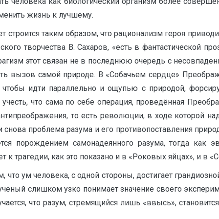
ать человека как биологический организм более соверше
зменить жизнь к лучшему.
т строится таким образом, что рационализм героя приводит
кого творчества В. Сахаров, «есть в фантастической про
 Трагизм этот связан не в последнюю очередь с несовпаде
ить вызов самой природе. В «Собачьем сердце» Преображе
о, чтобы идти параллельно и ощупью с природой, форсиру
ли учесть, что сама по себе операция, проведённая Прео
антипреображения, то есть революции, в ходе которой н
нами снова проблема разума и его противопоставления прир
ется порождением самонадеянного разума, тогда как 
 к трагедии, как это показано и в «Роковых яйцах», и в «
, что ум человека, с одной стороны, достигает грандиозно
учёный слишком узко понимает значение своего эксперим
чается, что разум, стремящийся лишь «ввысь», становится