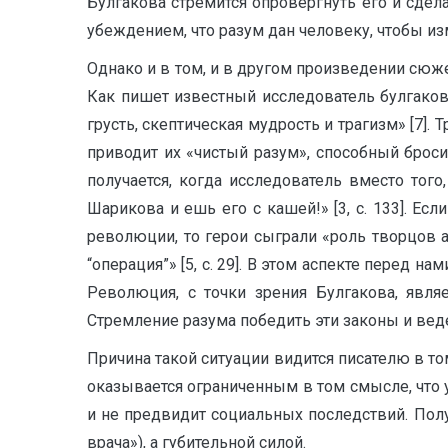
Булгакова стремится опровергнуть его и сдел
убеждением, что разум дан человеку, чтобы и
Однако и в том, и в другом произведении сюже
Как пишет известный исследователь булгаковс
грусть, скептическая мудрость и трагизм» [7].
приводит их «чистый разум», способный брос
получается, когда исследователь вместо тог
Шарикова и ешь его с кашей!» [3, с. 133]. Ес
революции, то герои сыграли «роль творцов 
“операция”» [5, с. 29]. В этом аспекте перед 
Революция, с точки зрения Булгакова, явля
Стремление разума победить эти законы и ведет
Причина такой ситуации видится писателю в том
оказывается ограниченным в том смысле, что 
и не предвидит социальных последствий. Полу
врача»), а губительной силой.