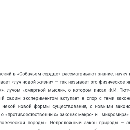
ский в «Собачьем сердце» рассматривают знание, науку 
ает «луч новой жизни» — так называет это физическое яв
», лучом «смертной мысли», о котором писал Ф.И. Тют
ый своим экспериментом вступает в спор с теми закон
 некой новой формы существования, с новыми законо
а о «противоестественных» законах макро- и микромира»
ловеческой породы». Непреложный закон природы – эт