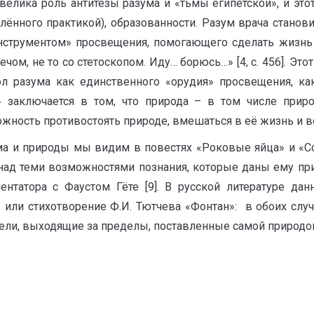
» велика роль антитезы разума и «тьмы египетской», и э
плённого практикой), образованности. Разум врача станов
инструментом» просвещения, помогающего сделать жизнь
ечом, не то со стетоскопом. Иду… борюсь…» [4, с. 456]. Эт
 разума как единственного «орудия» просвещения, как
 заключается в том, что природа – в том числе прир
ожность противостоять природе, вмешаться в её жизнь и в
а и природы мы видим в повестях «Роковые яйца» и «Со
над теми возможностями познания, которые даны ему пр
ентатора с Фаустом Гёте [9]. В русской литературе данн
 или стихотворение Ф.И. Тютчева «Фонтан»: в обоих случ
ли, выходящие за пределы, поставленные самой природой,