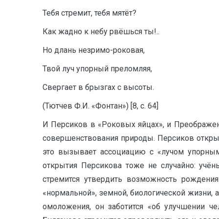
Тебя стремит, тебя мятёт?
Как жадно к небу рвёшься ты!..
Но длань незримо-роковая,
Твой луч упорный преломляя,
Свергает в брызгах с высоты.
(Тютчев Ф.И. «Фонтан») [8, с. 64]
И Персиков в «Роковых яйцах», и Преображен
совершенствования природы. Персиков открыв
это вызывает ассоциацию с «лучом упорным
открытия Персикова тоже не случайно: учён
стремится утвердить возможность рождения
«нормальной», земной, биологической жизни, 
омоложения, он заботится «об улучшении че