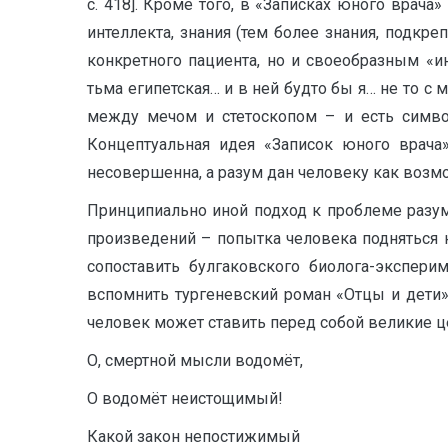
с. 418]. Кроме того, в «Записках юного врача
интеллекта, знания (тем более знания, подкре
конкретного пациента, но и своеобразным «
тьма египетская… и в ней будто бы я… не то с м
между мечом и стетоскопом – и есть символ
Концептуальная идея «Записок юного врача»
несовершенна, а разум дан человеку как возм
Принципиально иной подход к проблеме разум
произведений – попытка человека подняться 
сопоставить булгаковского биолога-эксперим
вспомнить тургеневский роман «Отцы и дети»
человек может ставить перед собой великие це
О, смертной мысли водомёт,
О водомёт неистощимый!
Какой закон непостижимый