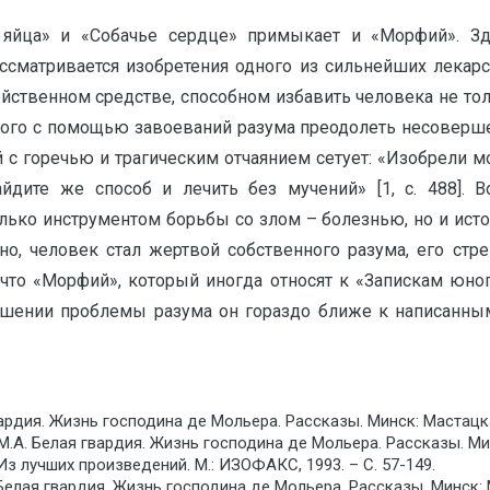
 яйца» и «Собачье сердце» примыкает и «Морфий». Зд
ссматривается изобретения одного из сильнейших лекар
йственном средстве, способном избавить человека не тол
ного с помощью завоеваний разума преодолеть несоверше
й с горечью и трагическим отчаянием сетует: «Изобрели
йдите же способ и лечить без мучений» [1, с. 488]. 
олько инструментом борьбы со злом – болезнью, но и исто
но, человек стал жертвой собственного разума, его ст
что «Морфий», который иногда относят к «Запискам юног
тношении проблемы разума он гораздо ближе к написанны
ардия. Жизнь господина де Мольера. Рассказы. Минск: Мастацкая 
М.А. Белая гвардия. Жизнь господина де Мольера. Рассказы. Минс
Из лучших произведений. М.: ИЗОФАКС, 1993. – С. 57-149.
 Белая гвардия. Жизнь господина де Мольера. Рассказы. Минск: Ма