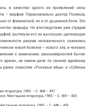
есь в качестве одного из проявлений силы
ств – морфия. Первоначально доктор Поляков,
ько от физической, но и от душевной боли. Это
нство природы. Но впоследствии, уже страдая
 морфий, вытянули его из высохших, щёлкающих
Возможности разума человеческого оказались
чником новой болезни – нового зла, и человек
ремления к изменению закономерностей бытия.
о врача», на самом деле по своему идейному
м ранее повестям «Роковые яйца» и «Собачье
лiтаратура, 1985. – С. 468 – 497.
к: Мастацкая лiтаратура, 1985. – С. 409 – 420.
стацкая лiтаратура, 1985. – С. 448 – 456.