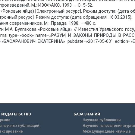
произведений. М.: ИЗОФАКС, 1993. – С. 5-52.
«Роковые яйца) [Электронный ресурс]. Режим доступа: (дата обр
ронный ресурс]. Режим доступа: (дата обращения: 16.03.2015).
ия современников. М.: Правда, 1988. – 480 с.
сти М.А. Булгакова «Роковые яйца» // Известия Уральского гос
.[schema type=»book» name=»РАЗУМ И ЗАКОНЫ ПРИРОДЫ В Р
her=»БАСАРАНОВИЧ ЕКАТЕРИНА» pubdate=»2017-05-03″ edition
 ИЗДАТЕЛЬСТВО
БАЗА ЗНАНИЙ
рнале
Научные публикации
а научных публикаций
Научные направления журна
ексирование
Международные научные