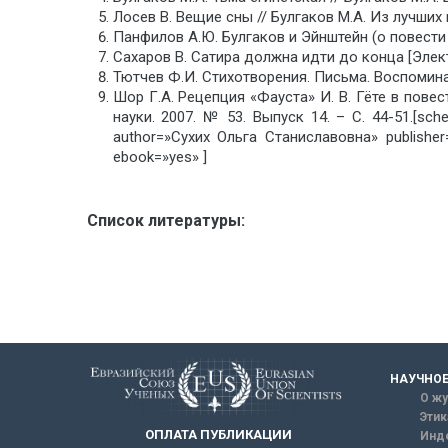
Лосев В. Вещие сны // Булгаков М.А. Из лучших 
Панфилов А.Ю. Булгаков и Эйнштейн (о повести 
Сахаров В. Сатира должна идти до конца [Элект
Тютчев Ф.И. Стихотворения. Письма. Воспоминан
Шор Г.А. Рецепция «Фауста» И. В. Гёте в пове
науки. 2007. № 53. Выпуск 14. – С. 44-51
author=»Сухих Ольга Станиславовна» publis
ebook=»yes» ]
Список литературы:
НАУЧНОЕ
О жу
Этик
ОПЛАТА ПУБЛИКАЦИИ
Инд