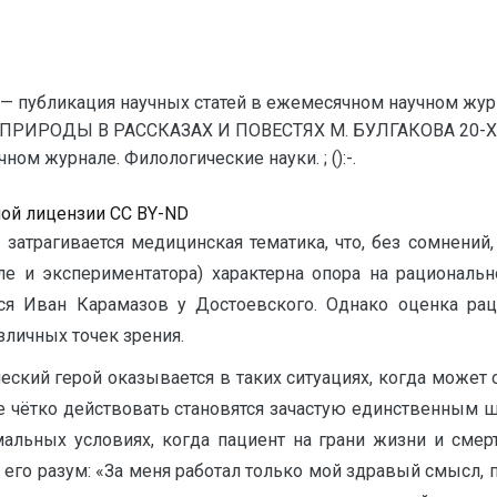
— публикация научных статей в ежемесячном научном жур
 ПРИРОДЫ В РАССКАЗАХ И ПОВЕСТЯХ М. БУЛГАКОВА 20-Х 
ом журнале. Филологические науки. ; ():-.
ной лицензии CC BY-ND
о затрагивается медицинская тематика, что, без сомнени
сле и экспериментатора) характерна опора на рациональ
ся Иван Карамазов у Достоевского. Однако оценка ра
зличных точек зрения.
еский герой оказывается в таких ситуациях, когда может
ние чётко действовать становятся зачастую единственным 
мальных условиях, когда пациент на грани жизни и смерт
а его разум: «За меня работал только мой здравый смысл,