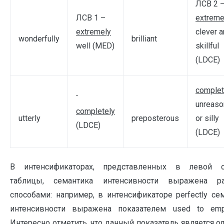
ЛСВ 2 
ЛСВ 1 –
extreme
extremely
clever 
wonderfully
brilliant
well (MED)
skillful
(LDCE)
complet
unreaso
completely
utterly
preposterous
or silly
(LDCE)
(LDCE)
В интенсификаторах, представленных в левой с
таблицы, семантика интенсивности выражена р
способами: например, в интенсификаторе perfectly се
интенсивности выражена показателем used to emph
Интересно отметить, что данный показатель является о