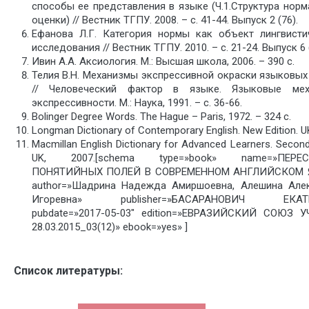
способы ее представления в языке (Ч.1.Структура норм
оценки) // Вестник ТГПУ. 2008. – с. 41-44. Выпуск 2 (76).
Ефанова Л.Г. Категория нормы как объект лингвисти
исследования // Вестник ТГПУ. 2010. – с. 21-24. Выпуск 6 (
Ивин А.А. Аксиология. М.: Высшая школа, 2006. – 390 с.
Телия В.Н. Механизмы экспрессивной окраски языковых
// Человеческий фактор в языке. Языковые мех
экспрессивности. М.: Наука, 1991. – с. 36-66.
Bolinger Degree Words. The Hague – Paris, 1972. – 324 с.
Longman Dictionary of Contemporary English. New Edition. UK
Macmillan English Dictionary for Advanced Learners. Second 
UK, 2007.[schema type=»book» name=»ПЕРЕС
ПОНЯТИЙНЫХ ПОЛЕЙ В СОВРЕМЕННОМ АНГЛИЙСКОМ 
author=»Шадрина Надежда Амиршоевна, Алешина Але
Игоревна» publisher=»БАСАРАНОВИЧ ЕКАТ
pubdate=»2017-05-03″ edition=»ЕВРАЗИЙСКИЙ СОЮЗ 
28.03.2015_03(12)» ebook=»yes» ]
Список литературы: