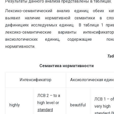
Результаты данного анализа представлены в таблицах.
Лексико-семантический анализ единиц обеих кат
выявил наличие нормативной семантики в сло
дефинициях исследуемых единиц. В таблице 1 при
лексико-семантические варианты интенсификат
аксиологических единиц, содержащие пока
нормативности.
Таб
Семантика нормативности
Интенсификатор
Аксиологическая един
ЛСВ 2 – to a
ЛСВ 1 – of
high level or
highly
beautiful
very high
standard
standard
(