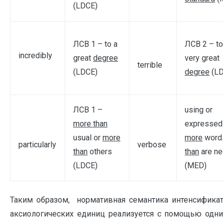
(LDCE)
ЛСВ 1 – to a
ЛСВ 2 – to
incredibly
great
degree
very great
terrible
(LDCE)
degree
(LD
ЛСВ 1 –
using or
more than
expressed 
usual or
more
more
word
particularly
verbose
than
others
than
are n
(LDCE)
(MED)
Таким образом, нормативная семантика интенсифика
аксиологических единиц реализуется с помощью одни