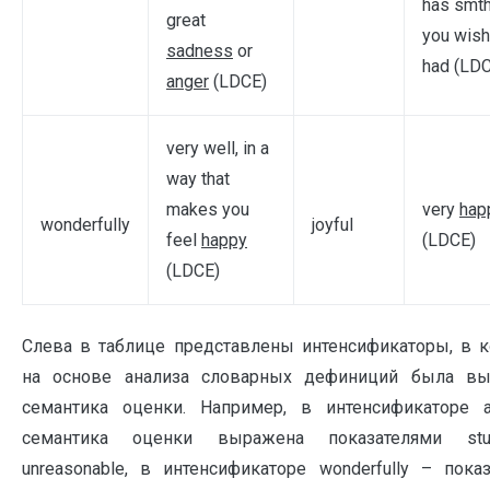
has smth
great
you wish
sadness
or
had (LD
anger
(LDCE)
very well, in a
way that
makes you
very
hap
wonderfully
joyful
feel
happy
(LDCE)
(LDCE)
Слева в таблице представлены интенсификаторы, в 
на основе анализа словарных дефиниций была вы
семантика оценки. Например, в интенсификаторе a
семантика оценки выражена показателями st
unreasonable, в интенсификаторе wonderfully – пока