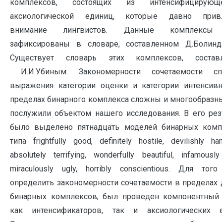
комплексов, состоящих из интенсифицирую
аксиологической единиц, которые давно прив
внимание лингвистов. Данные комплексы
зафиксированы в словаре, составленном Д.Болинд
Существует словарь этих комплексов, состав
И.И.Убиным. Закономерности сочетаемости сп
выражения категории оценки и категории интенсив
пределах бинарного комплекса сложны и многообразны
послужили объектом нашего исследования. В его рез
было выделено пятнадцать моделей бинарных комп
типа frightfully good, definitely hostile, devilishly h
absolutely terrifying, wonderfully beautiful, infamously
miraculously ugly, horribly conscientious. Для тог
определить закономерности сочетаемости в пределах
бинарных комплексов, был проведен компонентный 
как интенсификаторов, так и аксиологических е