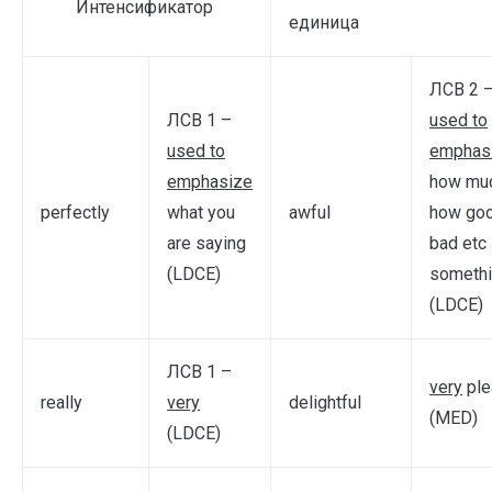
Интенсификатор
единица
ЛСВ 2 
ЛСВ 1 –
used to
used to
emphas
emphasize
how muc
perfectly
what you
awful
how goo
are saying
bad etc
(LDCE)
somethi
(LDCE)
ЛСВ 1 –
very
ple
really
very
delightful
(MED)
(LDCE)