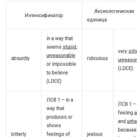
Аксиологическая
Интенсификатор
единица
in a way that
seems
stupid
,
very
sill
unreasonable
absurdly
ridiculous
unreaso
or impossible
(LDCE)
to believe
(LDCE)
ЛСВ 1 – in a
ЛСВ 1 –
way that
feeling
a
produces or
and
unh
shows
because
bitterly
feelings of
jealous