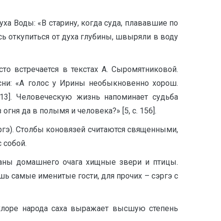
а Воды: «В старину, когда суда, плававшие по
ь откупиться от духа глубины, швыряли в воду
то встречается в текстах А. Сыромятниковой.
сни: «А голос у Ирины необыкновенно хорош.
 13]. Человеческую жизнь напоминает судьба
огня да в полымя и человека?» [5, с. 156].
сэргэ). Столбы коновязей считаются священными,
 собой.
раны домашнего очага хищные звери и птицы.
шь самые именитые гости, для прочих – сэргэ с
ьклоре народа саха выражает высшую степень