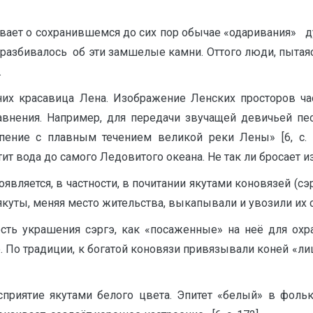
вает о сохранившемся до сих пор обычае «одаривания» дух
разбивалось об эти замшелые камни. Оттого люди, пытаяс
.
них красавица Лена. Изображение Ленских просторов час
авнения. Например, для передачи звучащей девичьей пе
 пение с плавным течением великой реки Лены» [6, с.
ит вода до самого Ледовитого океана. Не так ли бросает из 
роявляется, в частности, в почитании якутами коновязей (
якуты, меняя место жительства, выкапывали и увозили их с
сть украшения сэргэ, как «посаженные» на неё для ох
е. По традиции, к богатой коновязи привязывали коней «ли
сприятие якутами белого цвета. Эпитет «белый» в фол