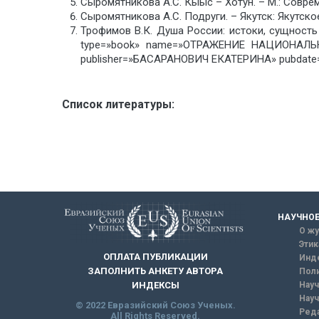
Сыромятникова А.С. Кыыс – Хотун. – М.: Совреме
Сыромятникова А.С. Подруги. – Якутск: Якутское
Трофимов В.К. Душа России: истоки, сущность
type=»book» name=»ОТРАЖЕНИЕ НАЦИОНАЛ
publisher=»БАСАРАНОВИЧ ЕКАТЕРИНА» pubdate=
Список литературы:
НАУЧНОЕ
О жу
Этик
ОПЛАТА ПУБЛИКАЦИИ
Инд
ЗАПОЛНИТЬ АНКЕТУ АВТОРА
Поли
Науч
ИНДЕКСЫ
Науч
© 2022 Евразийский Союз Ученых.
Реда
All Rights Reserved.