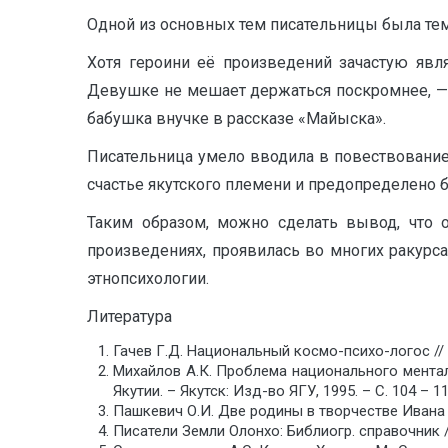
Одной из основных тем писательницы была тема
Хотя героини её произведений зачастую явл
Девушке не мешает держаться поскромнее, — ре
бабушка внучке в рассказе «Майыска».
Писательница умело вводила в повествование
счастье якутского племени и предопределено б
Таким образом, можно сделать вывод, что о
произведениях, проявилась во многих ракурса
этнопсихологии.
Литература
Гачев Г.Д. Национальный космо-психо-логос // 
Михайлов А.К. Проблема национального ментали
Якутии. – Якутск: Изд-во ЯГУ, 1995. – С. 104 – 11
Пашкевич О.И. Две родины в творчестве Ивана Ла
Писатели Земли Олонхо: Библиогр. справочник /Со