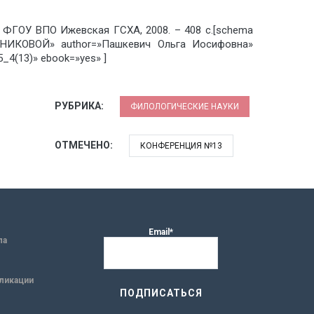
: ФГОУ ВПО Ижевская ГСХА, 2008. – 408 с.[schema
КОВОЙ» author=»Пашкевич Ольга Иосифовна»
4(13)» ebook=»yes» ]
РУБРИКА:
ФИЛОЛОГИЧЕСКИЕ НАУКИ
ОТМЕЧЕНО:
КОНФЕРЕНЦИЯ №13
Email*
ла
ликации