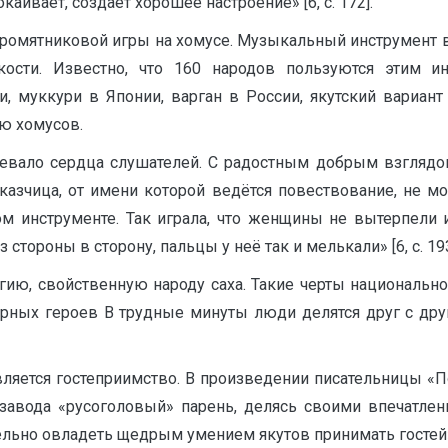
каивает, создаёт хорошее настроение» [6, с. 172].
ромятниковой игры на хомусе. Музыкальный инструмент в
кости. Известно, что 160 народов пользуются этим и
, муккури в Японии, варган в России, якутский вариант
ю хомусов.
евало сердца слушателей. С радостным добрым взглядом,
казчица, от имени которой ведётся повествование, не м
ом инструменте. Так играла, что женщины не вытерпели и
стороны в сторону, пальцы у неё так и мелькали» [6, с. 193
ию, свойственную народу саха. Такие черты национально
рных героев В трудные минуты люди делятся друг с дру
вляется гостеприимство. В произведении писательницы «П
завода «русоголовый» парень, делясь своими впечатлени
льно овладеть щедрым умением якутов принимать гостей» [6