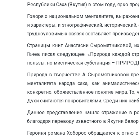
Республики Саха (Якутия) в этом году, ярко пр
Говоря о национальном менталитете, выраженн
и характеры, и этнографический, исторический
трудноуловимых связях составляет произведени
Страницы книг Анастасии Сыромятниковой, их
Гачев писал следующее: «Природа каждой стр
пользы, но мистическая субстанция – ПРИРОДИНА
Природа в творчестве А. Сыромятниковой пре
менталитета народа саха, как анималистиче
конкретно: обожествлённое понятие мира. То, 
Духи считаются покровителями. Среди них наиб
Данное представление нашло отражение в ро
благодаря переводу известного в Якутии белору
Героиня романа Хоборос обращается к огню с 