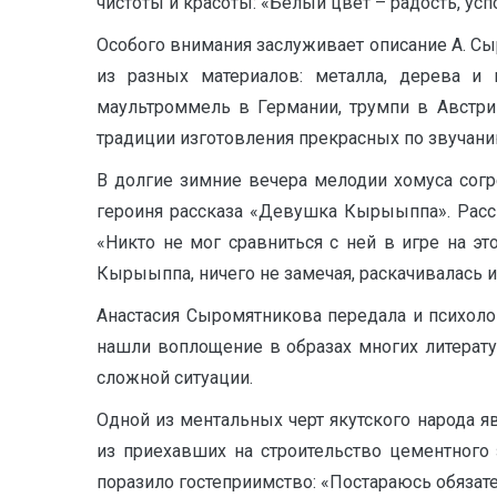
чистоты и красоты: «Белый цвет – радость, успо
Особого внимания заслуживает описание А. Сы
из разных материалов: металла, дерева и 
маультроммель в Германии, трумпи в Австрии
традиции изготовления прекрасных по звучани
В долгие зимние вечера мелодии хомуса согр
героиня рассказа «Девушка Кырыыппа». Расс
«Никто не мог сравниться с ней в игре на эт
Кырыыппа, ничего не замечая, раскачивалась из 
Анастасия Сыромятникова передала и психолог
нашли воплощение в образах многих литерату
сложной ситуации.
Одной из ментальных черт якутского народа я
из приехавших на строительство цементного 
поразило гостеприимство: «Постараюсь обязате