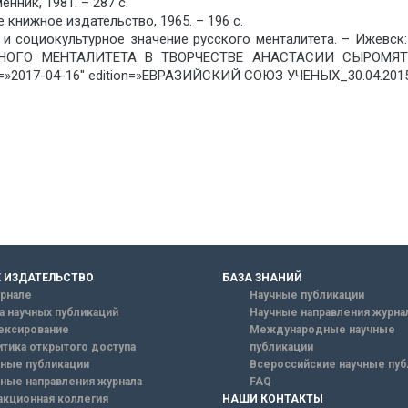
нник, 1981. – 287 с.
 книжное издательство, 1965. – 196 с.
 и социокультурное значение русского менталитета. – Ижевск
ЬНОГО МЕНТАЛИТЕТА В ТВОРЧЕСТВЕ АНАСТАСИИ СЫРОМЯТНИ
»2017-04-16″ edition=»ЕВРАЗИЙСКИЙ СОЮЗ УЧЕНЫХ_30.04.2015_
 ИЗДАТЕЛЬСТВО
БАЗА ЗНАНИЙ
рнале
Научные публикации
а научных публикаций
Научные направления журна
ексирование
Международные научные
тика открытого доступа
публикации
ные публикации
Всероссийские научные пуб
ные направления журнала
FAQ
кционная коллегия
НАШИ КОНТАКТЫ