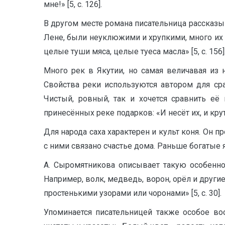
мне!» [5, с. 126].
В другом месте романа писательница рассказы
Лене, были неуклюжими и хрупкими, много их 
целые туши мяса, целые туеса масла» [5, с. 156]
Много рек в Якутии, но самая величавая из 
Свойства реки используются автором для ср
Чистый, ровный, так и хочется сравнить её
принесённых реке подарков: «И несёт их, и крут
Для народа саха характерен и культ коня. Он п
с ними связано счастье дома. Раньше богатые 
А. Сыромятникова описывает такую особенно
Например, волк, медведь, ворон, орёл и други
простенькими узорами или чоронами» [5, с. 30].
Упоминается писательницей также особое во