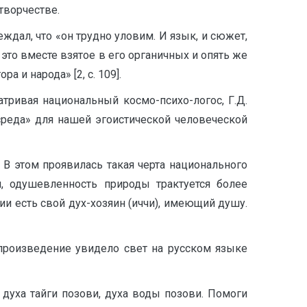
творчестве.
дал, что «он трудно уловим. И язык, и сюжет,
это вместе взятое в его органичных и опять же
и народа» [2, с. 109].
тривая национальный космо-психо-логос, Г.Д.
среда» для нашей эгоистической человеческой
В этом проявилась такая черта национального
и, одушевленность природы трактуется более
ии есть свой дух-хозяин (иччи), имеющий душу.
произведение увидело свет на русском языке
 духа тайги позови, духа воды позови. Помоги