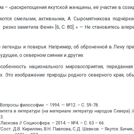
 – «раскрепощения якутской женщины, её участие в созидан
яются смелыми, активными, А. Сыромятникова подчёркива
зко заметила Феня» [6, C. 80]. « — Не становитесь впер
 легенды и поверья. Например, об оброненной в Лену пре
удущее, о северном сиянии и другие.
собенность национального мировосприятия, переданна
х. Это изображение природы родного северного края, обы
Вопросы философии. – 1994. — №12. – С. 59-78.
тета в литературе (на материале литератур народов Севера) /
3.
скова // Социосфера. – 2014. – №4. – С. 63 – 66.
ст. Д.В. Кириллин, В.Н. Павлова, С.Д. Шевков. – Якутск: Бичик, 