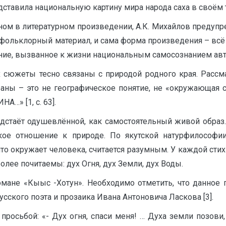
едставила национальную картину мира народа саха в своём 
ом в литературном произведении, А.К. Михайлов предупреж
, фольклорный материал, и сама форма произведения – всё 
е, вызванное к жизни национальным самосознанием автора 
 сюжеты тесно связаны с природой родного края. Рассма
аны – это не географическое понятие, не «окружающая 
…» [1, с. 63].
дстаёт одушевлённой, как самостоятельный живой образ. 
ское отношение к природе. По якутской натурфилософи
что окружает человека, считается разумным. У каждой стих
олее почитаемы: дух Огня, дух Земли, дух Воды.
мане «Кыыс -Хотун». Необходимо отметить, что данное 
сского поэта и прозаика Ивана Антоновича Ласкова [3].
просьбой: «- Дух огня, спаси меня! … Духа земли позови,