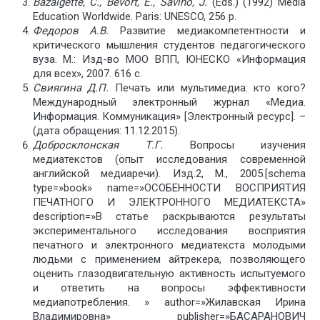
Bazalgette, C., Bevort, E., Savino, J.
(Eds.) (1992) Media
Education Worldwide. Paris: UNESCO, 256 p.
Федоров А.В.
Развитие медиакомпетентности и
критического мышления студентов педагогического
вуза. М.: Изд-во МОО ВПП, ЮНЕСКО «Информация
для всех», 2007. 616 c.
Свиягина Д.П.
Печать или мультимедиа: кто кого?
Международный электронный журнал «Медиа.
Информация. Коммуникация» [Электронный ресурс]. –
(дата обращения: 11.12.2015).
Добросклонская Т.Г.
Вопросы изучения
медиатекстов (опыт исследования современной
английской медиаречи). Изд.2, М., 2005.[schema
type=»book» name=»ОСОБЕННОСТИ ВОСПРИЯТИЯ
ПЕЧАТНОГО И ЭЛЕКТРОННОГО МЕДИАТЕКСТА»
description=»В статье раскрываются результаты
экспериментального исследования восприятия
печатного и электронного медиатекста молодыми
людьми с применением айтрекера, позволяющего
оценить глазодвигательную активность испытуемого
и ответить на вопросы эффективности
медиапотребления. » author=»Жилавская Ирина
Владимировна» publisher=»БАСАРАНОВИЧ