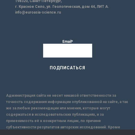
198320, Санкт-Петербург,
г. Красное Село, ул. Геологическая, дом 44, ЛИТ А.
info@euroasia-science.ru
Email*
Администрация сайта не несет никакой ответственности за
точность содержания информации опубликованной на сайте, а так
же за любые рекомендации или мнения, которые могут
содержаться в исследовательских публикациях, и за
применимость её к конкретным лицам, по причине
субъективности результатов авторских исследований. Кроме
того, поскольку интернет не обеспечивает в полной мере