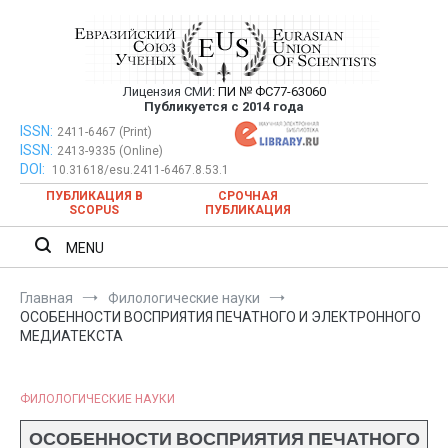
Перейти
к
содержимому
Лицензия СМИ:
ПИ № ФС77-63060
Евразийский Союз Ученых —
Публикуется с 2014 года
публикация научных статей в
ISSN:
Евразийский Союз Ученых — публикация научных статей в
2411-6467 (Print)
ISSN:
2413-9335 (Online)
ежемесячном научном журнале
ежемесячном научном журнале
DOI:
10.31618/esu.2411-6467.8.53.1
ПУБЛИКАЦИЯ В
СРОЧНАЯ
SCOPUS
ПУБЛИКАЦИЯ
MENU
Главная
Филологические науки
ОСОБЕННОСТИ ВОСПРИЯТИЯ ПЕЧАТНОГО И ЭЛЕКТРОННОГО
МЕДИАТЕКСТА
ФИЛОЛОГИЧЕСКИЕ НАУКИ
ОСОБЕННОСТИ ВОСПРИЯТИЯ ПЕЧАТНОГО