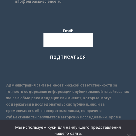
info@euroasia-science.ru
Email*
Администрация сайта не несет никакой ответственности за
точность содержания информации опубликованной на сайте, а так
же за любые рекомендации или мнения, которые могут
содержаться в исследовательских публикациях, и за
применимость её к конкретным лицам, по причине
субъективности результатов авторских исследований. Кроме
того, поскольку интернет не обеспечивает в полной мере
Мы используем куки для наилучшего представления
надежной защиты информации, Сайт не несет ответственности за
нашего сайта.