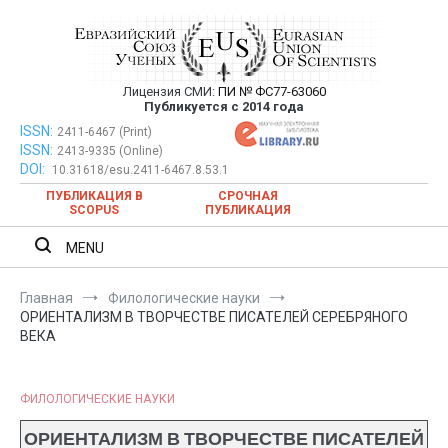
Перейти
к
содержимому
Лицензия СМИ:
ПИ № ФС77-63060
Евразийский Союз Ученых —
Публикуется с 2014 года
публикация научных статей в
ISSN:
Евразийский Союз Ученых — публикация научных статей в
2411-6467 (Print)
ISSN:
2413-9335 (Online)
ежемесячном научном журнале
ежемесячном научном журнале
DOI:
10.31618/esu.2411-6467.8.53.1
ПУБЛИКАЦИЯ В
СРОЧНАЯ
SCOPUS
ПУБЛИКАЦИЯ
MENU
Главная
Филологические науки
ОРИЕНТАЛИЗМ В ТВОРЧЕСТВЕ ПИСАТЕЛЕЙ СЕРЕБРЯНОГО
ВЕКА
ФИЛОЛОГИЧЕСКИЕ НАУКИ
ОРИЕНТАЛИЗМ В ТВОРЧЕСТВЕ ПИСАТЕЛЕЙ