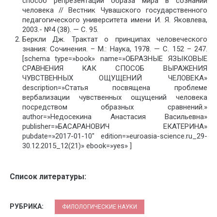
способ репрезентации образа мира в сознании
человека // Вестник Чувашского государственного
педагогического университета имени И. Я. Яковлева,
2003.- №4 (38). — С. 95.
Беркли Дж. Трактат о принципах человеческого
знания: Сочинения. – М.: Hаука, 1978. — С. 152 – 247.
[schema type=»book» name=»ОБРАЗНЫЕ ЯЗЫКОВЫЕ
СРАВНЕНИЯ КАК СПОСОБ ВЫРАЖЕНИЯ
ЧУВСТВЕННЫХ ОЩУЩЕНИЙ ЧЕЛОВЕКА»
description=»Статья посвящена проблеме
вербализации чувственных ощущений человека
посредством образных сравнений.»
author=»Недосекина Анастасия Васильевна»
publisher=»БАСАРАНОВИЧ ЕКАТЕРИНА»
pubdate=»2017-01-10″ edition=»euroasia-science.ru_29-
30.12.2015_12(21)» ebook=»yes» ]
Список литературы:
РУБРИКА:
ФИЛОЛОГИЧЕСКИЕ НАУКИ