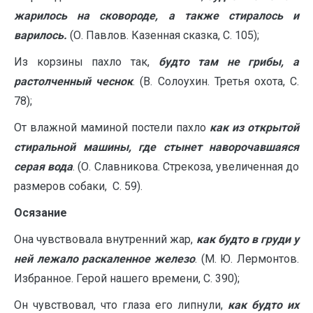
жарилось на сковороде, а также стиралось и
варилось.
(О. Павлов. Казенная сказка, С. 105);
Из корзины пахло так,
будто там не грибы, а
растолченный чеснок
. (В. Солоухин. Третья охота, С.
78);
От влажной маминой постели пахло
как из открытой
стиральной машины, где стынет наворочавшаяся
серая вода
. (О. Славникова. Стрекоза, увеличенная до
размеров собаки, С. 59).
Осязание
Она чувствовала внутренний жар,
как будто в груди у
ней лежало раскаленное железо
. (М. Ю. Лермонтов.
Избранное. Герой нашего времени, С. 390);
Он чувствовал, что глаза его липнули,
как будто их