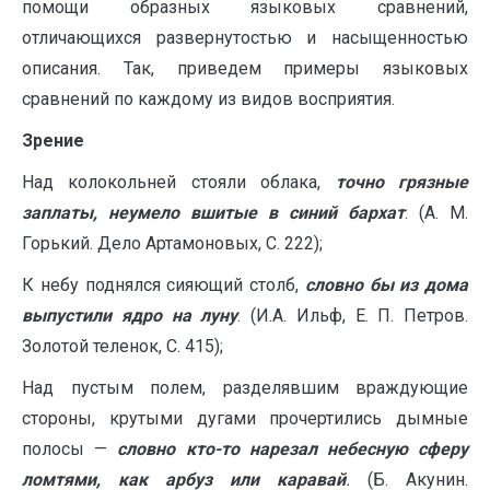
помощи образных языковых сравнений,
отличающихся развернутостью и насыщенностью
описания. Так, приведем примеры языковых
сравнений по каждому из видов восприятия.
Зрение
Над колокольней стояли облака,
точно грязные
заплаты, неумело вшитые в синий бархат
. (А. М.
Горький. Дело Артамоновых, С. 222);
К небу поднялся сияющий столб,
словно бы из дома
выпустили ядро на луну
. (И.А. Ильф, Е. П. Петров.
Золотой теленок, С. 415);
Над пустым полем, разделявшим враждующие
стороны, крутыми дугами прочертились дымные
полосы —
словно кто-то нарезал небесную сферу
ломтями, как арбуз или каравай
.
(Б. Акунин.