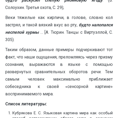
будто раскусил спелую рябиновую ягоду
. (В.
Солоухин. Третья охота, С. 29);
Веки тяжелые как кирпичи, в голове, словно кол
застрял, и такой вязкий вкус во рту,
будто налопался
неспелой хурмы
… [А. Тюрин. Танцы с Виртуэллой, С.
305).
Таким образом, данные примеры подчеркивают тот
факт, что наши ощущения, преломляясь через призму
сознания, выражаются в языке с помощью
развернутых сравнительных оборотов речи. Тем
самым человек максимально приближает
собеседника к своей «сенсорной картине»
воспринимаемого мира.
Список литературы:
Кубрякова Е. С. Языковая картина мира как особый