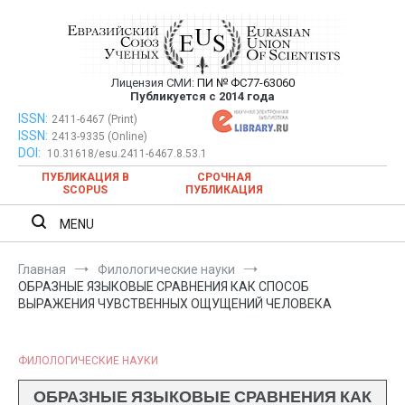
Перейти
к
содержимому
Лицензия СМИ:
ПИ № ФС77-63060
Евразийский Союз Ученых —
Публикуется с 2014 года
публикация научных статей в
ISSN:
Евразийский Союз Ученых — публикация научных статей в
2411-6467 (Print)
ISSN:
2413-9335 (Online)
ежемесячном научном журнале
ежемесячном научном журнале
DOI:
10.31618/esu.2411-6467.8.53.1
ПУБЛИКАЦИЯ В
СРОЧНАЯ
SCOPUS
ПУБЛИКАЦИЯ
MENU
Главная
Филологические науки
ОБРАЗНЫЕ ЯЗЫКОВЫЕ СРАВНЕНИЯ КАК СПОСОБ
ВЫРАЖЕНИЯ ЧУВСТВЕННЫХ ОЩУЩЕНИЙ ЧЕЛОВЕКА
ФИЛОЛОГИЧЕСКИЕ НАУКИ
ОБРАЗНЫЕ ЯЗЫКОВЫЕ СРАВНЕНИЯ КАК