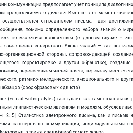
рии коммуникации предполагает учет принципа диалогично
или предполагаемого диалога. Именно этот момент явля
 осуществляется отправителем письма, для достижения
ообщения, помимо определенного набора знаний о мире,
 как пользоваться конкретным (в данном случае – англ
е совершенно конкретного блока знаний — как пользова
рно-организационной стороны, сопровождающей создан
ющегося корректировке и другой обработке), создани
ания, перенесением частей текста, перемену мест соста
ического, ритмико-мелодического, эмоционального и друг
 абзацев (сверхфразовых единств).
е («email writing style») выступает как самостоятельная
ватным лингвистическим явлениям и моделям, обусловли
м.: 2; 5]. Стилистика электронного письма, как и письм
иями партнеров по коммуникации, индивидуальными ос
акторами, а также спецификой самого жанра.