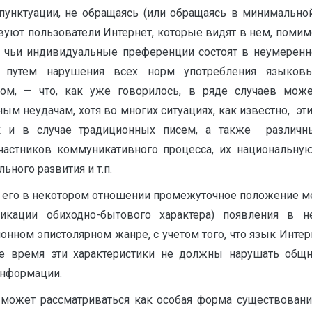
пунктуации, не обращаясь (или обращаясь в минимальной
вуют пользователи Интернет, которые видят в нем, поми
ех, чьи индивидуальные преференции состоят в неумерен
 путем нарушения всех норм употребления языковы
ом, — что, как уже говорилось, в ряде случаев мож
 неудачам, хотя во многих ситуациях, как известно, эт
как и в случае традиционных писем, а также различ
частников коммуникативного процесса, их национальну
ьного развития и т.п.
, его в некотором отношении промежуточное положение м
икации обиходно-бытового характера) появления в н
ном эпистолярном жанре, с учетом того, что язык Интер
о же время эти характеристики не должны нарушать об
информации.
 может рассматриваться как особая форма существования