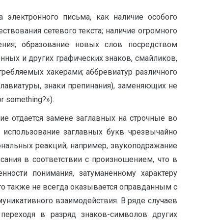
 электронного письма, как наличие особого
ствования сетевого текста; наличие огромного
ения; образование новых слов посредством
нных и других графических знаков, смайликов,
отребляемых хакерами; аббревиатур различного
лавиатуры, знаки препинания), заменяющих не
 something?»).
ие отдается замене заглавных на строчные во
к использование заглавных букв чрезвычайно
ональных реакций, например, звукоподражание
исания в соответствии с произношением, что в
нности понимания, затуманенному характеру
о также не всегда оказывается оправданным с
ммуникативного взаимодействия. В ряде случаев
 переходя в разряд знаков-символов других