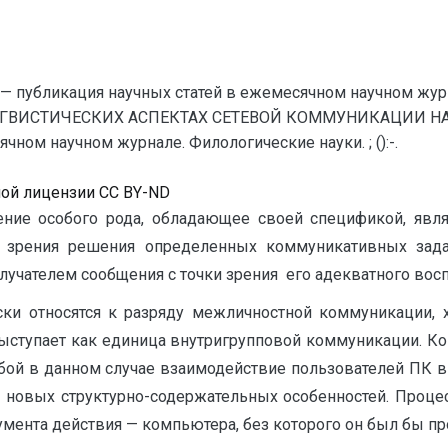
— публикация научных статей в ежемесячном научном жур
НГВИСТИЧЕСКИХ АСПЕКТАХ СЕТЕВОЙ КОММУНИКАЦИИ НА 
ном научном журнале. Филологические науки. ; ():-.
ной лицензии CC BY-ND
ние особого рода, обладающее своей спецификой, явля
и зрения решения определенных коммуникативных задач
ателем сообщения с точки зрения его адекватного восприят
ки относятся к разряду межличностной коммуникации, 
ыступает как единица внутригрупповой коммуникации. Ко
обой в данном случае взаимодействие пользователей ПК 
 новых структурно-содержательных особенностей. Проце
мента действия — компьютера, без которого он был бы п