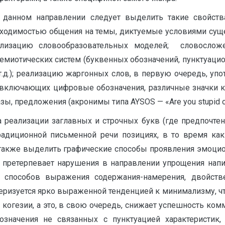
данном направлении следует выделить такие свойства
бходимостью общения на темы, диктуемые условиями суще
ализацию словообразовательных моделей; словослож
семиотических систем (буквенных обозначений, пунктуацио
т.д.); реализацию жаргонных слов, в первую очередь, уп
в, включающих цифровые обозначения, различные значки к
зы, предложения (акронимы типа AYSOS — «Are you stupid or
 реализации заглавных и строчных букв (где предпочтен
адиционной письменной речи позициях, в то время ка
т также выделить графические способы проявления эмоци
же претерпевает нарушения в направлении упрощения нап
 способов выражения содержания-намерения, двойстве
еризуется ярко выраженной тенденцией к минимализму, чт
го когезии, а это, в свою очередь, снижает успешность ко
означения не связанных с пунктуацией характеристик,