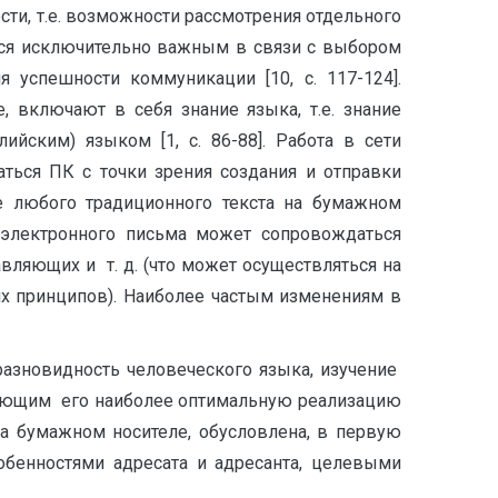
сти, т.е. возможности рассмотрения отдельного
ется исключительно важным в связи с выбором
 успешности коммуникации [10, с. 117-124].
 включают в себя знание языка, т.е. знание
ийским) языком [1, с. 86-88]. Работа в сети
ться ПК с точки зрения создания и отправки
ие любого традиционного текста на бумажном
е электронного письма может сопровождаться
вляющих и т. д. (что может осуществляться на
их принципов). Наиболее частым изменениям в
 разновидность человеческого языка, изучение
вающим его наиболее оптимальную реализацию
а на бумажном носителе, обусловлена, в первую
обенностями адресата и адресанта, целевыми