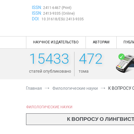
Перейти
ISSN:
к
2411-6467 (Print)
ISSN:
содержимому
2413-9335 (Online)
DOI:
10.31618/ESU.2413-9335
НАУЧНОЕ ИЗДАТЕЛЬСТВО
АВТОРАМ
ПУБЛ
15433
472
статей опубликовано
тома
Главная
Филологические науки
К ВОПРОСУ 
ФИЛОЛОГИЧЕСКИЕ НАУКИ
К ВОПРОСУ О ЛИНГВИС