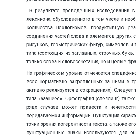
В результате проведенных исследований в 
лексикона, обусловленного в том числе и нео
количества неологизмов; продуктивную ре
соединения частей слова и элементов других 
рисунков, геометрических фигур, символов и 
типа (состоящих из заглавных, строчных бук
только слова и словосочетания, но и целые фра
На графическом уровне отмечается специфика
всех нормативно закрепленных за ними в тр
активно реализуется в сокращениях). Следуе
типа «aaaiiieee». Орфография (спеллинг) так
ряде случаев может привести к нечеткости
передаваемой информации. Пунктуация характ
точки зрения когерентности текста, а также е
пунктуационные знаки используются для об