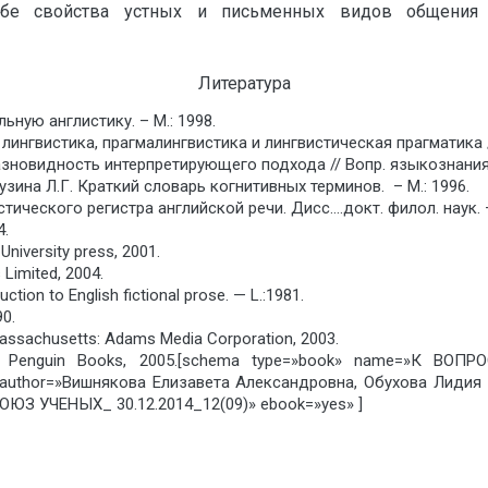
себе свойства устных и письменных видов общения
Литература
ьную англистику. – М.: 1998.
нгвистика, прагмалингвистика и лингвистическая прагматика // 
зновидность интерпретирующего подхода // Вопр. языкознания. —
Лузина Л.Г. Краткий словарь когнитивных терминов. – М.: 1996.
ического регистра английской речи. Дисс….докт. филол. наук. —
4.
University press, 2001.
 Limited, 2004.
duction to English fictional prose. — L.:1981.
90.
Massachusetts: Adams Media Corporation, 2003.
s. — Penguin Books, 2005.[schema type=»book» name=»К
or=»Вишнякова Елизавета Александровна, Обухова Лидия С
ОЮЗ УЧЕНЫХ_ 30.12.2014_12(09)» ebook=»yes» ]