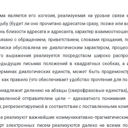
а является его когезия, реализуемая на уровне связи е
дьбу (будет ли оно прочитано адресатом сразу, позже или
нь близости адресата и адресанта, характер взаимоотнош
язано с обращением, приветствием, словами прощания, п
ереписки обусловлена ее диалогическим характером, про
го выражения реализуется посредством широко распр
едыдущих письмах положений в квадратных скобках, а 
ерминах диалогических единств, может быть продемонстр
, как правило (что обеспечивает удобство прочтения для п
ринадлежит делению на абзацы (сверхфразовые единства), 
авленной отправителем цели — адекватного понимания
и, репрезентируемой в соответствии с поставленными ко
е реализуют важнейшие коммуникативно-прагматические о
ерт электронных писем реализуются далеко не всеми п