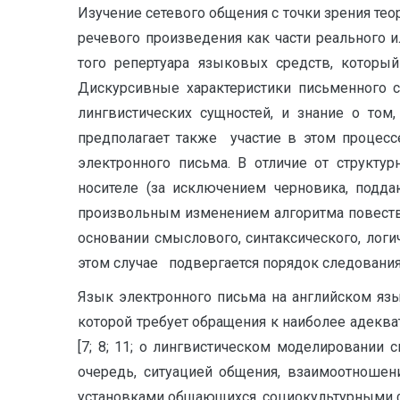
Изучение сетевого общения с точки зрения тео
речевого произведения как части реального 
того репертуара языковых средств, который
Дискурсивные характеристики письменного с
лингвистических сущностей, и знание о том,
предполагает также участие в этом процесс
электронного письма. В отличие от структу
носителе (за исключением черновика, подда
произвольным изменением алгоритма повествов
основании смыслового, синтаксического, лог
этом случае подвергается порядок следования
Язык электронного письма на английском язык
которой требует обращения к наиболее адек
[7; 8; 11; о лингвистическом моделировании с
очередь, ситуацией общения, взаимоотношен
установками общающихся, социокультурными ф