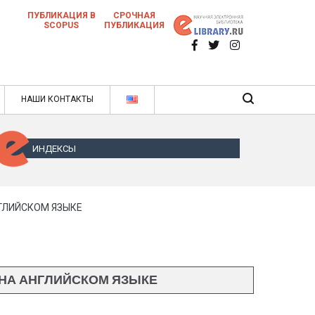
ПУБЛИКАЦИЯ В
СРОЧНАЯ
SCOPUS
ПУБЛИКАЦИЯ
 научных статей в ежемесячном научном
нале
ячном научном журнале
НАШИ КОНТАКТЫ
ИНДЕКСЫ
ГЛИЙСКОМ ЯЗЫКЕ
 НА АНГЛИЙСКОМ ЯЗЫКЕ