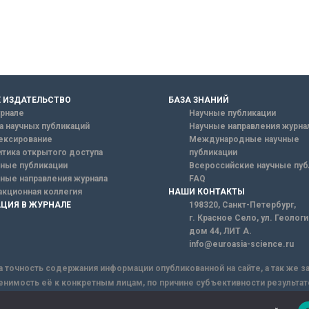
 ИЗДАТЕЛЬСТВО
БАЗА ЗНАНИЙ
рнале
Научные публикации
а научных публикаций
Научные направления журна
ексирование
Международные научные
тика открытого доступа
публикации
ные публикации
Всероссийские научные пуб
ные направления журнала
FAQ
кционная коллегия
НАШИ КОНТАКТЫ
ЦИЯ В ЖУРНАЛЕ
198320, Санкт-Петербург,
г. Красное Село, ул. Геолог
дом 44, ЛИТ А.
info@euroasia-science.ru
а точность содержания информации опубликованной на сайте, а так же 
енимость её к конкретным лицам, по причине субъективности результат
ы информации, Сайт не несет ответственности за информацию, присыла