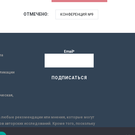
ОТМЕЧЕНО:
КОНФЕРЕНЦИЯ №9
Email*
ла
ликации
ическая,
за любые рекомендации или мнения, которые могут
ов авторских исследований. Кроме того, поскольку
емую через интернет.