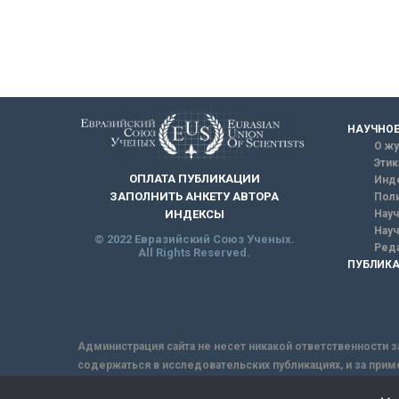
НАУЧНОЕ
О жу
Этик
ОПЛАТА ПУБЛИКАЦИИ
Инд
ЗАПОЛНИТЬ АНКЕТУ АВТОРА
Поли
Науч
ИНДЕКСЫ
Науч
© 2022 Евразийский Союз Ученых.
Реда
All Rights Reserved.
ПУБЛИКА
Администрация сайта не несет никакой ответственности з
содержаться в исследовательских публикациях, и за прим
интернет не обеспечивает в полной мере надежной защит