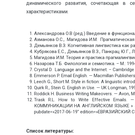
динамического развития, сочетающая в 
характеристиками.
Александрова О.В (ред.) Введение в функционал
Ахманова О.С., Магидова И.М. Прагматическая ли
Демьянков В.З. Когнитивная лингвистика как ра
Кубрякова Е.С., Демьянков В.З., Панкрац Ю.Г., 
Магидова И.М. Теория и практика прагмалингвист
Назарова Т.Б. Филология и семиотика. – М.: 199
Crystal D. Language and the Internet. – Cambridge 
Emmerson P. Email English. — Macmillan Publishers
Leech G., Short M. Style in fiction: A linguistic intro
Quirk R., Stein G. English in Use. — UK Longman, 19
Roddick H. Business Writing Makeovers. — Avon, 
Trask R.L. How to Write Effective Email
КОММУНИКАЦИИ НА АНГЛИЙСКОМ ЯЗЫКЕ » auth
pubdate=»2017-06-19″ edition=»ЕВРАЗИЙСКИЙ С
Список литературы: