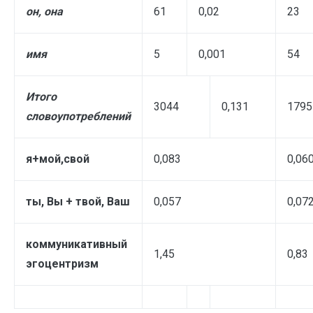
он, она
61
0,02
23
имя
5
0,001
54
Итого
3044
0,131
1795
словоупотреблений
я+мой,свой
0,083
0,06
ты, Вы + твой, Ваш
0,057
0,07
коммуникативный
1,45
0,83
эгоцентризм