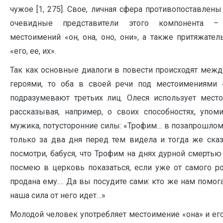
чужое [1, 275]. Свое, личная сфера противопоставлен
очевидные представители этого компонента 
местоимений «он, она, оно, они», а также притяжате
«его, ее, их».
Так как основные диалоги в повести происходят меж
героями, то оба в своей речи под местоимениями «
подразумевают третьих лиц. Олеся использует место
рассказывая, например, о своих способностях, упом
мужика, потусторонние силы: «Трофим… в позапрошлом…
только за два дня перед тем видела и тогда же сказ
посмотри, бабуся, что Трофим на днях дурной смертью
посмею в церковь показаться, если уже от самого 
продана ему.… Да вы посудите сами: кто же нам помога
наша сила от него идет…»
Молодой человек употребляет местоимение «она» и ег