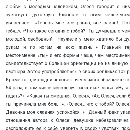
любви с молодым человеком, Олеся говорит с ни
чувствует духовную близость с этим человеком
увереннее. «Теперь мне все равно, все равно!.. П
тебя…», «Что такое сегодня с тобой? Ты думаешь о че
молодой, свободный… Неужели у меня хватило бы дух
рукам и по ногам на всю жизнь…» Главный г
местоимение «ты» и его формы чаще, чем местоимения
свидетельствует о большей ориентации не на личную 
партнера. Автор употребляет «я» в своих репликах 102 ра
Кроме того, молодой человек очень часто обращается к
54 раза, в том числе используя ласковые слова: «Ну, а
гадать?», «Какая ты смешная, Олеся.», «Ах, Олеся, если
ты причиняла мне боль…», «Олеся… что с тобой? Олеся
Девочка моя славная, успокойся…» Данный факт указ
отношения автора к Олесе: девушка небезразлична
расположить ее к себе, уверить в своих чувствах, по