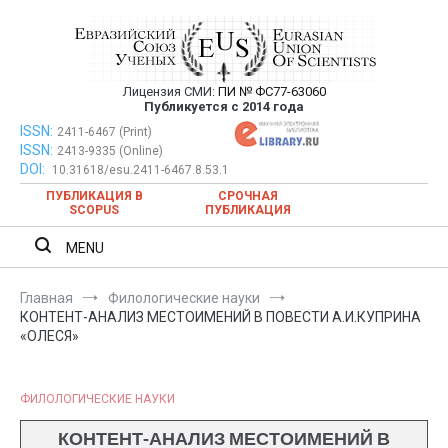
Перейти
к
содержимому
Лицензия СМИ:
ПИ № ФС77-63060
Евразийский Союз Ученых —
Публикуется с 2014 года
публикация научных статей в
ISSN:
Евразийский Союз Ученых — публикация научных статей в
2411-6467 (Print)
ISSN:
2413-9335 (Online)
ежемесячном научном журнале
ежемесячном научном журнале
DOI:
10.31618/esu.2411-6467.8.53.1
ПУБЛИКАЦИЯ В
СРОЧНАЯ
SCOPUS
ПУБЛИКАЦИЯ
MENU
Главная
Филологические науки
КОНТЕНТ-АНАЛИЗ МЕСТОИМЕНИЙ В ПОВЕСТИ А.И.КУПРИНА
«ОЛЕСЯ»
ФИЛОЛОГИЧЕСКИЕ НАУКИ
КОНТЕНТ-АНАЛИЗ МЕСТОИМЕНИЙ В