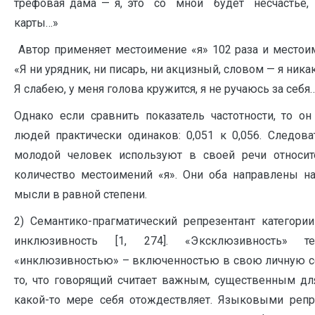
трефовая дама — я, это со мной будет несчастье,
карты…»
Автор применяет местоимение «я» 102 раза и местоим
«Я ни урядник, ни писарь, ни акцизный, словом — я ника
Я слабею, у меня голова кружится, я не ручаюсь за себя…
Однако если сравнить показатель частотности, то о
людей практически одинаков: 0,051 к 0,056. Следова
молодой человек используют в своей речи относит
количество местоимений «я». Они оба направлены на
мысли в равной степени.
2) Семантико-прагматический репрезентант категори
инклюзивность [1, 274]. «Эксклюзивность» 
«инклюзивностью» – включенностью в свою личную с
то, что говорящий считает важным, существенным для
какой-то мере себя отождествляет. Языковыми репр