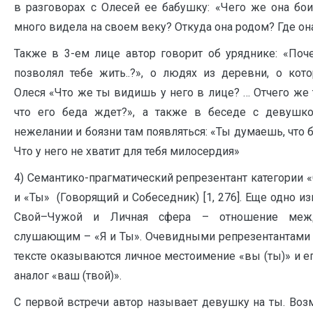
в разговорах с Олесей ее бабушку: «Чего же она боит
много видела на своем веку? Откуда она родом? Где он
Также в 3-ем лице автор говорит об уряднике: «По
позволял тебе жить..?», о людях из деревни, о кот
Олеся «Что же ты видишь у него в лице? … Отчего же 
что его беда ждет?», а также в беседе с девушк
нежелании и боязни там появляться: «Ты думаешь, что б
Что у него не хватит для тебя милосердия»
4) Семантико-прагматический репрезентант категории
и «Ты» (Говорящий и Собеседник) [1, 276]. Еще одно и
Свой–Чужой и Личная сфера – отношение меж
слушающим – «Я и Ты». Очевидными репрезентантами 
тексте оказываются личное местоимение «вы (ты)» и 
аналог «ваш (твой)».
С первой встречи автор называет девушку на ты. Воз