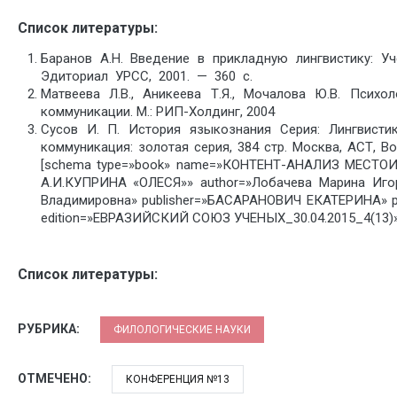
Список литературы:
Баранов А.Н. Введение в прикладную лингвистику: Уч
Эдиториал УРСС, 2001. — 360 с.
Матвеева Л.В., Аникеева Т.Я., Мочалова Ю.В. Психол
коммуникации. М.: РИП-Холдинг, 2004
Сусов И. П. История языкознания Серия: Лингвисти
коммуникация: золотая серия, 384 стр. Москва, АСТ, Во
[schema type=»book» name=»КОНТЕНТ-АНАЛИЗ МЕСТ
А.И.КУПРИНА «ОЛЕСЯ»» author=»Лобачева Марина Иго
Владимировна» publisher=»БАСАРАНОВИЧ ЕКАТЕРИНА» pu
edition=»ЕВРАЗИЙСКИЙ СОЮЗ УЧЕНЫХ_30.04.2015_4(13)» 
Список литературы:
РУБРИКА:
ФИЛОЛОГИЧЕСКИЕ НАУКИ
ОТМЕЧЕНО:
КОНФЕРЕНЦИЯ №13