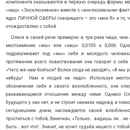
компонента оказываются в первую очередь формы м
«наш». «Эксклюзивное» вместе с «инклюзивным» фак
ядро ЛИЧНОЙ СФЕРЫ говорящего – это «мое Я» и то, ч
отождествляю с собой.
Олеся в своей речи примерно в три раза чаще, чем а
местоимение «мы» или «наш»: 0,0105 к 0,006. О
подразумевает под «мы» себя и молодого человека
протяжении всего повествования она говорит о себе
«Чего же нам бояться? Волки сюда не заходят», «А мы р
нибудь! Нам и людей не надо». Используя мест
обозначения себя и своего возлюбленного, она опи
развивающиеся отношения между ними. Однако Оле
будущего у них нет, и не строит никаких надежд и пла
сегодняшним днем, наслаждается своей влюбленн
проститься с тобой, Ванечка», «Только… видишь ли… не
быть… вот что!.. Значит, не хочет судьба нашего с тобо