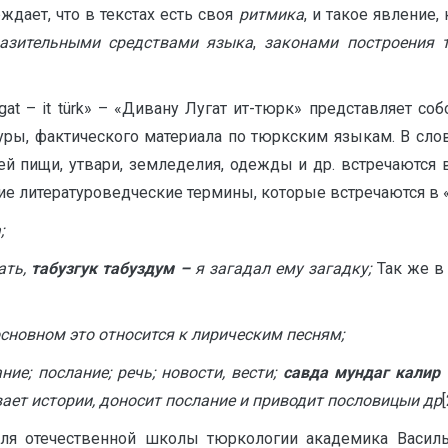
ждает, что в текстах есть своя
ритмика
, и такое явление,
азительными средствами языка
,
законами построения т
at – it türk» – «Дивану Лугат ит-тюрк» представляет со
уры, фактического материала по тюркским языкам. В сло
й пищи, утвари, земледелия, одежды и др. встречаются
 литературоведческие термины, которые встречаются в «Д
;
ать,
табузгук табуздум –
я загадал ему загадку;
Так же в
основном это относится к лирическим песням;
ние; послание; речь; новости, вести;
савда мундаг калир
ывает истории, доносит послание и приводит пословицыи др
[
теля отечественной школы тюркологии академика Васил