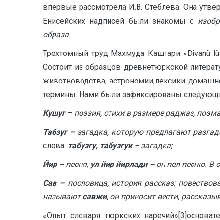
впервые рассмотрела И.В. Стеблева. Она утвер
Енисейских надписей были знакомы с
изобр
образа
.
Трехтомный труд Махмуда Кашгари «Divanü lüg
Состоит из образцов древнетюркской литерат
животноводства, астрономии,лексики домашне
термины. Нами были зафиксированы следующие
Кушуг
–
поэзия, стихи в размере раджаз, поэма
Табзуг –
загадка, которую предлагают разгад
слова:
табузгу, табузгук –
загадка;
Йир –
песня,
ул йир йирлади –
он пел песню. В 
Сав –
пословица; история рассказ; повествова
называют
савжи
, он приносит вести, рассказ
«Опыт словаря тюркских наречий»[3]основа