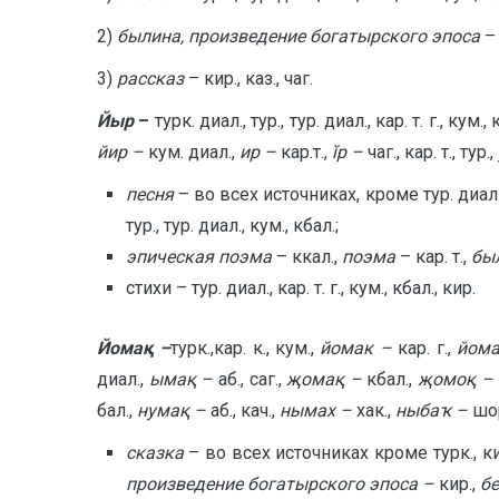
2)
былина, произведение богатырского эпоса
– 
3)
рассказ
– кир., каз., чаг.
Йыр
–
турк. диал., тур., тур. диал., кар. т. г., кум.,
йир –
кум. диал.,
ир –
кар.т.,
ĭр –
чаг., кар. т., тур.,
песня
– во всех источниках, кроме тур. диал.,
тур., тур. диал., кум., кбал.;
эпическая поэма
– ккал.,
поэма
– кар. т.,
бы
стихи – тур. диал., кар. т. г., кум., кбал., кир.
Йомақ –
турк.,кар. к., кум.,
йомак –
кар. г.,
йом
диал.,
ымақ –
аб., саг.,
җомақ –
кбал.,
җомоқ –
бал.,
нумақ –
аб., кач.,
нымах –
хак.,
ныба
ҡ
–
шо
сказка
– во всех источниках кроме турк., кир., 
произведение богатырского эпоса –
кир.,
бе