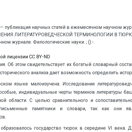
— публикация научных статей в ежемесячном научном жур
ЧЕНИЯ ЛИТЕРАТУРОВЕДЧЕСКОЙ ТЕРМИНОЛОГИИ В ТЮРКСК
ом журнале. Филологические науки. ; ():-.
ной лицензии CC BY-ND
я. Об этом свидетельствует их богатый словарный состав
сторического анализа дает возможность определить истор
ском языке малоизучена. Исследование литературовед
 особые, индивидуальные черты терминов литературы баш
й области. С целью сравнительного и сопоставительн
 письменные памятники и словари, так как они я
ов.
 образовалось государство тюрок в середине VI века. Д