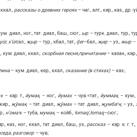
ккал.,
рассказы о древних героях
– чаг., алт., кир., каз., др.-уй
 кум. диал., ног., тат. диал., баш., сюг.,
ыр –
турк. диал., тур., ту
y
ü
r
,
x
’ü
r
сал.,
җыр –
тур., кбал., тат.,
ḓ
er
–
бал.,
җир –
уз.,
жыр –
 кум. диал., ккал.;
скорбная песня,причитание
– казан., кир.
лина
– кум. диал., кер., ккал.,
сказание (в стихах)
– каз.;
ах –
кар. т.,
йумақ –
ног.,
йумах –
чув.<тат.,
йуммақ –
кум.,
кир.,
җўмақ –
тат. диал.,
җўмах –
тат. диал.,
җумбаᵒқ –
уз.,
р.,
н
’ома
ҡ –
туба,
мумақ –
койб.,
ł
omaq
’,
ł
omaq
–
сюг.;
каз., ног., ккал., тат. диал., баш., уз.,
рассказ –
кар. к. г. т.
седа, разговор –
чув;