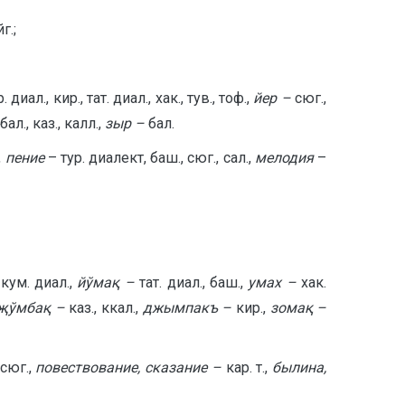
г.;
р. диал., кир., тат. диал., хак., тув., тоф.,
йер –
сюг.,
бал., каз., калл.,
зыр –
бал.
,
пение
– тур. диалект, баш., сюг., сал.,
мелодия
–
 кум. диал.,
йўмақ –
тат. диал., баш.,
умах –
хак.
җўмбақ –
каз., ккал.,
джымпакъ –
кир.,
зомақ –
, сюг.,
повествование, сказание –
кар. т.,
былина,