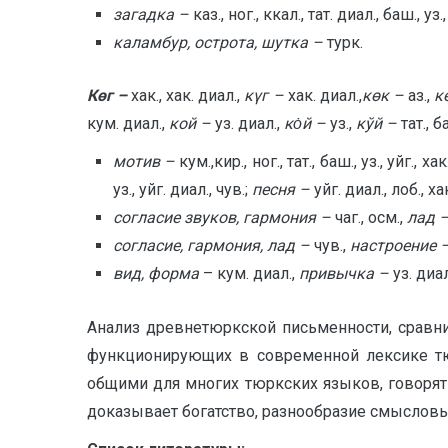
загадка –
каз., ног., ккал., тат. диал., баш., уз.,
каламбур, острота, шутка –
турк.
Көг –
хак., хак. диал.,
күг –
хак. диал.,
көк –
аз.,
к
кум. диал.,
кой –
уз. диал.,
кȯй –
уз.,
кўй –
тат., б
мотив –
кум.,кир., ног., тат., баш., уз., уйг., хак
уз., уйг. диал., чув.;
песня –
уйг. диал., лоб., ха
согласие звуков, гармония –
чаг., осм.,
лад 
согласие, гармония, лад –
чув.,
настроение 
вид, форма
– кум. диал.,
привычка –
уз. диал
Анализ древнетюркской письменности, сравн
функционирующих в современной лексике т
общими для многих тюркских языков, говорят 
доказывает богатство, разнообразие смысловы