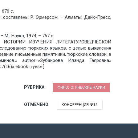
 676 с.
ы составлены Р. Эрмерсом. – Алматы: Дайк-Пресс,
.: Наука, 1974. – 767 с.
e=»ИЗ ИСТОРИИ ИЗУЧЕНИЯ ЛИТЕРАТУРОВЕДЧЕСКОЙ
следованию тюркских языков, с целью выявления
евние письменные памятники, тюркские словари, в
инов.» author=»Зубаирова Илзида Гаяровна»
(16)» ebook=»yes» ]
РУБРИКА:
ФИЛОЛОГИЧЕСКИЕ НАУКИ
ОТМЕЧЕНО:
КОНФЕРЕНЦИЯ №16