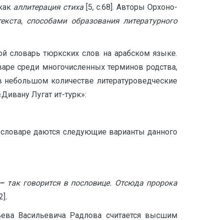
 как
аллитерация стиха
[5, с.68]. Авторы Орхоно-
екста
,
способами образования литературного
бой словарь тюркских слов на арабском языке.
варе среди многочисленных терминов родства,
 в небольшом количестве литературоведческие
ивану Лугат ит-турк»:
 словаре даются следующие варианты данного
 –
так говорится в пословице. Отсюда пророка
2]
.
ьева Васильевича Радлова считается высшим