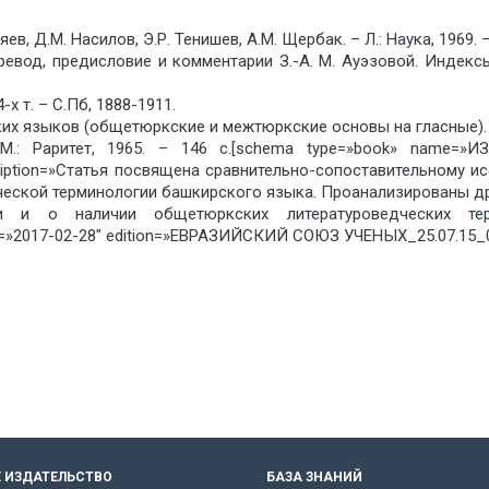
в, Д.М. Насилов, Э.Р. Тенишев, А.М. Щербак. – Л.: Наука, 1969. –
ревод, предисловие и комментарии З.-А. М. Ауэзовой. Индекс
х т. – С.Пб, 1888-1911.
х языков (общетюркские и межтюркские основы на гласные). – М
 – М.: Раритет, 1965. – 146 с.[schema type=»book» nam
on=»Статья посвящена сравнительно-сопоставительному ис
ческой терминологии башкирского языка. Проанализированы др
и о наличии общетюркских литературоведческих терм
»2017-02-28″ edition=»ЕВРАЗИЙСКИЙ СОЮЗ УЧЕНЫХ_25.07.15_07
 ИЗДАТЕЛЬСТВО
БАЗА ЗНАНИЙ