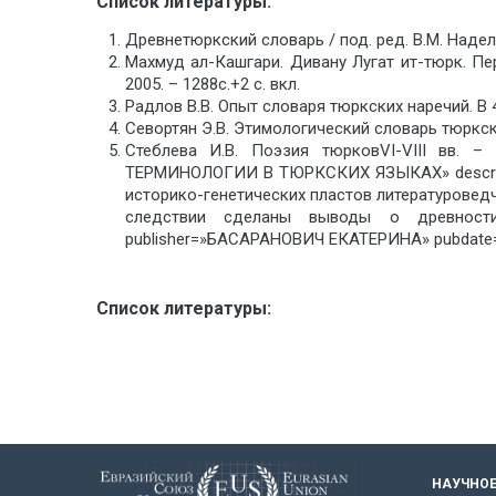
Список литературы:
Древнетюркский словарь / под. ред. В.М. Наделяе
Махмуд ал-Кашгари. Дивану Лугат ит-тюрк. Пе
2005. – 1288с.+2 с. вкл.
Радлов В.В. Опыт словаря тюркских наречий. В 4-
Севортян Э.В. Этимологический словарь тюркски
Стеблева И.В. Поэзия тюрковVI-VIII вв.
ТЕРМИНОЛОГИИ В ТЮРКСКИХ ЯЗЫКАХ» descripti
историко-генетических пластов литературовед
следствии сделаны выводы о древности 
publisher=»БАСАРАНОВИЧ ЕКАТЕРИНА» pubdate=
Список литературы:
НАУЧНОЕ