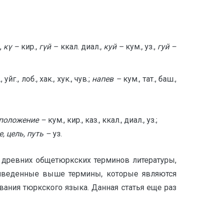
.,
кү –
кир.,
гүй –
ккал. диал.,
куй –
кум., уз.,
гуй –
, уйг., лоб., хак., хук., чув.;
напев –
кум., тат., баш.,
положение –
кум., кир., каз., ккал., диал., уз.;
, цель, путь –
уз.
 древних общетюркских терминов литературы,
иведенные выше термины, которые являются
вания тюркского языка. Данная статья еще раз