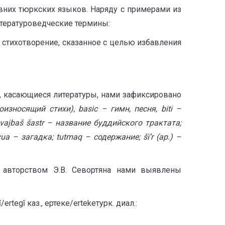
вних тюркских языков. Наряду с примерами из
итературоведческие термины:
 стихотворение, сказанное с целью избавления
ы, касающиеся литературы, нами зафиксировано
роизносящий стихи),
basic
– гимн, песня,
biti
–
vajba
š š
astr
– название буддийского трактата;
yua
– загадка;
tutmaq
– содержание; šï’
r
(ар.) –
 авторством Э.В. Севортяна нами выявлены
ĭ/ertegĭ каз., ертеке/ertekeтурк. диал.: