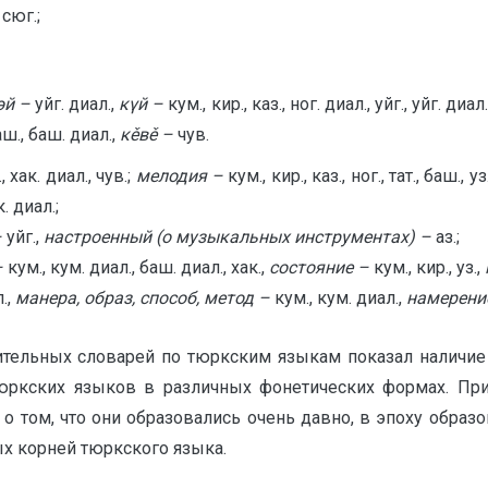
 сюг.;
өй –
уйг. диал.,
күй –
кум., кир., каз., ног. диал., уйг., уйг. диал
аш., баш. диал.,
кěвě –
чув.
., хак. диал., чув.;
мелодия –
кум., кир., каз., ног., тат., баш., уз.
к. диал.;
–
уйг.,
настроенный (о музыкальных инструментах) –
аз.;
–
кум., кум. диал., баш. диал., хак.,
состояние –
кум., кир., уз.,
.,
манера, образ, способ, метод –
кум., кум. диал.,
намерение
ительных словарей по тюркским языкам показал наличие
юркских языков в различных фонетических формах. Пр
о том, что они образовались очень давно, в эпоху образо
х корней тюркского языка.