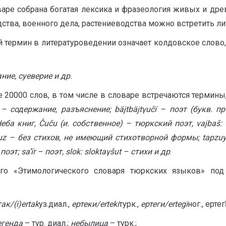
аре собрана богатая лексика и фразеология живых и дре
ства, военного дела, растениеводства можно встретить л
 термин в литературоведении означает колдовское слово,
ие, суеверие и др.
 20000 слов, в том числе в словаре встречаются термин
– содержание, разъяснение;
b
ä
jtb
ä
jtγu
čï – поэт (букв. п
еба книг, Č
u
č
u
(и. собственное) – тюркский поэт,
vajba
š:
uz
– без стихов, не имеющий стихотворной формы;
tapzu
 поэт;
sa
’ï
r
– поэт,
slok
:
sloktaγ
š
ut
– стихи и др
.
о «Этимологического словаря тюркских языков» под
так/(
i
)
ertak
уз.диал.,
ертеки/
erteki
турк.,
ертеги/
ertegi
ног., ертег
егенда
– тур. диал.;
небылица
– турк.;