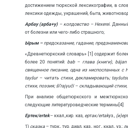
достижением тюркской лексикографии, в слов
лексики одежды, украшений, быта, животновод
Арбау (арба+у)
– колдовство –
H
exerei
.
Данный
от болезни или чего-либо страшного;
Ырым –
предсказание, гадание, предзнаменован
«Древнетюркский словарь» [1] содержит более
более 20 понятий:
bab
– глава (книги),
b
ä
jan
священное писание, одна из ниспосланных с Н
tay
š
ur
– читать стихи, декламировать;
tay
š
uts
стихи, поэзия; šï’
rajγu
čï – складывающий стихи,
При анализе общетюркского и межтюркског
следующие литературоведческие термины[4]:
Ертек/
ertek
–
ккал.,кир. каз,
ертак/
ertak
уз.,
(и)ер
1)
сказка
– турк., тур. диал, каз., ног., ккал., уз.;
л