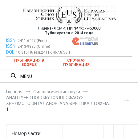
Перейти
к
содержимому
Лицензия СМИ:
ПИ № ФС77-63060
Евразийский Союз Ученых —
Публикуется с 2014 года
публикация научных статей в
ISSN:
Евразийский Союз Ученых — публикация научных статей в
2411-6467 (Print)
ISSN:
2413-9335 (Online)
ежемесячном научном журнале
ежемесячном научном журнале
DOI:
10.31618/esu.2411-6467.8.53.1
ПУБЛИКАЦИЯ В
СРОЧНАЯ
SCOPUS
ПУБЛИКАЦИЯ
MENU
Главная
Филологические науки
ΑΝΑΠΤΥΞΗ ΣΠΟΡΟΦΥΤΩΝ ΙΠΠΟΦΑΟΥΣ
ΧΡΗΣΙΜΟΠΟΙΩΝΤΑΣ ΑΝΟΡΓΑΝΑ ΘΡΕΠΤΙΚΑ ΣΤΟΙΧΕΙΑ
1
Номер части: