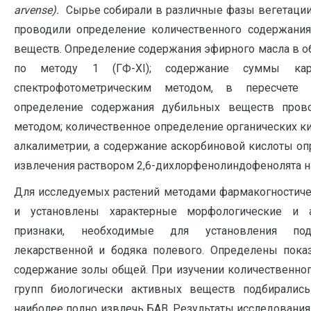
arvense
).
Сырье собирали в различные фазы вегетации
проводили определение количественного содержания
веществ. Определение содержания эфирного масла в о
по методу 1 (ГФ-ХI); содержание суммы каро
спектрофотометрическим методом, в пересчете
определение содержания дубильных веществ прово
методом; количественное определение органических к
алкалиметрии, а содержание аскорбиновой кислоты оп
извлечения раствором 2,6-дихлорфенолиндофенолята натр
Для исследуемых растений методами фармакогностич
и установлены характерные морфологические и ан
признаки, необходимые для установления под
лекарственной и бодяка полевого. Определены пока
содержание золы общей. При изучении количественно
групп биологически активных веществ подбиралис
наиболее полно извлечь БАВ. Результаты исследования