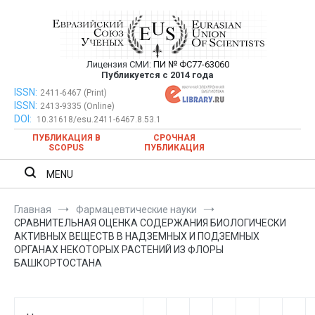
Перейти
к
содержимому
Лицензия СМИ:
ПИ № ФС77-63060
Евразийский Союз Ученых —
Публикуется с 2014 года
публикация научных статей в
ISSN:
Евразийский Союз Ученых — публикация научных статей в
2411-6467 (Print)
ISSN:
2413-9335 (Online)
ежемесячном научном журнале
ежемесячном научном журнале
DOI:
10.31618/esu.2411-6467.8.53.1
ПУБЛИКАЦИЯ В
СРОЧНАЯ
SCOPUS
ПУБЛИКАЦИЯ
MENU
Главная
Фармацевтические науки
СРАВНИТЕЛЬНАЯ ОЦЕНКА СОДЕРЖАНИЯ БИОЛОГИЧЕСКИ
АКТИВНЫХ ВЕЩЕСТВ В НАДЗЕМНЫХ И ПОДЗЕМНЫХ
ОРГАНАХ НЕКОТОРЫХ РАСТЕНИЙ ИЗ ФЛОРЫ
БАШКОРТОСТАНА