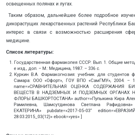
освещенных полянах и лугах.
Таким образом, дальнейшее более подробное изучен
дикорастущих лекарственных растений Республики Ба
интерес в связи с возможностью расширения сфе
медицине.
Список литературы:
Государственная фармакопея СССР: Вып. 1. Общие мето
е изд., доп. – М.: Медицина, 1987. – 336 с.
Куркин В.А. Фармакогнозия: учебник для студентов ф
Самара: ООО «Офорт», ГОУ ВПО «СамГМУ», 2004. – 12
name=»СРАВНИТЕЛЬНАЯ ОЦЕНКА СОДЕРЖАНИЯ Б
ВЕЩЕСТВ В НАДЗЕМНЫХ И ПОДЗЕМНЫХ ОРГАНАХ Н
ФЛОРЫ БАШКОРТОСТАНА» author=»Пупыкина Кира Алек
Рамилевна, Шамсутдинова Светлана Рафидовна» 
ЕКАТЕРИНА» pubdate=»2017-05-03″ edition=»ЕВ
28.03.2015_03(12)» ebook=»yes» ]