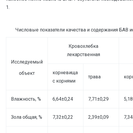
1.
Числовые показатели качества и содержания БАВ 
Кровохлебка
лекарственная
Исследуемый
корневища
объект
трава
кор
с корнями
Влажность, %
6,64±0,24
7,71±0,29
5,18
Зола общая, %
7,32±0,22
2,39±0,09
7,34