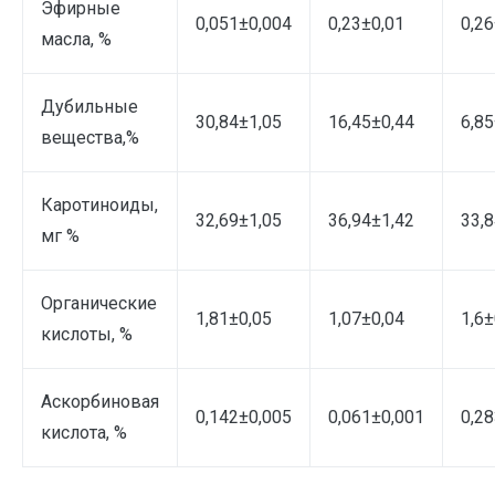
Эфирные
0,051±0,004
0,23±0,01
0,26
масла, %
Дубильные
30,84±1,05
16,45±0,44
6,85
вещества,%
Каротиноиды,
32,69±1,05
36,94±1,42
33,
мг %
Органические
1,81±0,05
1,07±0,04
1,6±
кислоты, %
Аскорбиновая
0,142±0,005
0,061±0,001
0,2
кислота, %