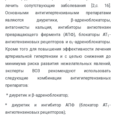
лечить сопутствующие заболевания [2,с. 16].
Основными антигипертензивными препаратами
являются диуретики, β-адреноблокаторы,
антагонисты кальция, ингибиторы ангиотензин
превращающего фермента (АПФ), блокаторы АТ
-
1
ангиотензиновых рецепторов и α
-адреноблокаторы.
1
Кроме того для повышения эффективности лечения
артериальной гипертензии и с целью снижения до
минимума риска развития нежелательных явлений,
эксперты ВОЗ рекомендуют использовать
следующие комбинации антигипертензивных
препаратов:
* диуретик и β-адреноблокатор;
* диуретик и ингибитор АПФ (блокатор АТ
-
1
ангиотензиновых рецепторов);