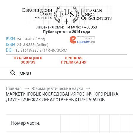
Перейти
к
содержимому
Лицензия СМИ:
ПИ № ФС77-63060
Евразийский Союз Ученых —
Публикуется с 2014 года
публикация научных статей в
ISSN:
Евразийский Союз Ученых — публикация научных статей в
2411-6467 (Print)
ISSN:
2413-9335 (Online)
ежемесячном научном журнале
ежемесячном научном журнале
DOI:
10.31618/esu.2411-6467.8.53.1
ПУБЛИКАЦИЯ В
СРОЧНАЯ
SCOPUS
ПУБЛИКАЦИЯ
MENU
Главная
Фармацевтические науки
МАРКЕТИНГОВЫЕ ИССЛЕДОВАНИЯ РОЗНИЧНОГО РЫНКА
ДИУРЕТИЧЕСКИХ ЛЕКАРСТВЕННЫХ ПРЕПАРАТОВ
Номер части: