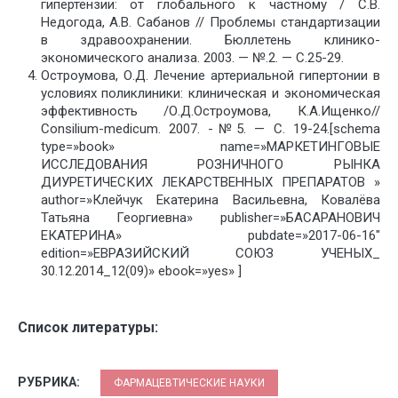
гипертензии: от глобального к частному / C.B.
Недогода, A.B. Сабанов // Проблемы стандартизации
в здравоохранении. Бюллетень клинико-
экономического анализа. 2003. — №.2. — С.25-29.
Остроумова, О.Д. Лечение артериальной гипертонии в
условиях поликлиники: клиническая и экономическая
эффективность /О.Д.Остроумова, К.А.Ищенко//
Consilium-medicum. 2007. -№5. — С. 19-24.[schema
type=»book» name=»МАРКЕТИНГОВЫЕ
ИССЛЕДОВАНИЯ РОЗНИЧНОГО РЫНКА
ДИУРЕТИЧЕСКИХ ЛЕКАРСТВЕННЫХ ПРЕПАРАТОВ »
author=»Клейчук Екатерина Васильевна, Ковалёва
Татьяна Георгиевна» publisher=»БАСАРАНОВИЧ
ЕКАТЕРИНА» pubdate=»2017-06-16″
edition=»ЕВРАЗИЙСКИЙ СОЮЗ УЧЕНЫХ_
30.12.2014_12(09)» ebook=»yes» ]
Список литературы:
РУБРИКА:
ФАРМАЦЕВТИЧЕСКИЕ НАУКИ