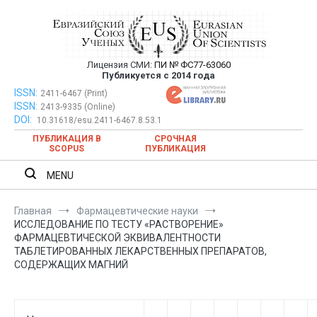
Перейти
к
содержимому
Лицензия СМИ:
ПИ № ФС77-63060
Евразийский Союз Ученых —
Публикуется с 2014 года
публикация научных статей в
ISSN:
Евразийский Союз Ученых — публикация научных статей в
2411-6467 (Print)
ISSN:
2413-9335 (Online)
ежемесячном научном журнале
ежемесячном научном журнале
DOI:
10.31618/esu.2411-6467.8.53.1
ПУБЛИКАЦИЯ В
СРОЧНАЯ
SCOPUS
ПУБЛИКАЦИЯ
MENU
Главная
Фармацевтические науки
ИССЛЕДОВАНИЕ ПО ТЕСТУ «РАСТВОРЕНИЕ»
ФАРМАЦЕВТИЧЕСКОЙ ЭКВИВАЛЕНТНОСТИ
ТАБЛЕТИРОВАННЫХ ЛЕКАРСТВЕННЫХ ПРЕПАРАТОВ,
СОДЕРЖАЩИХ МАГНИЙ