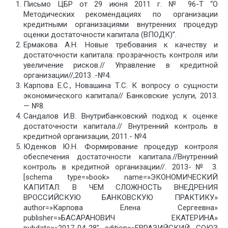
Письмо ЦБР от 29 июня 2011 г. № 96-Т “О
Методических рекомендациях по организации
кредитными организациями внутренних процедур
оценки достаточности капитала (ВПОДК)”.
Ермакова А.Н. Новые требования к качеству и
достаточности капитала: прозрачность контроля или
увеличение рисков.// Управление в кредитной
организации//,2013 .-№4.
Карпова Е.С., Новашина Т.С. К вопросу о сущности
экономического капитала// Банковские услуги, 2013.
— №8.
Сандалов И.В. Внутрибанковский подход к оценке
достаточности капитала.// Bнутренний контроль в
кредитной организации, 2011.- №4
Юденков Ю.Н. Формирование процедур контроля
обеспечения достаточности капитала.//Внутренний
контроль в кредитной организации//. 2013-№ 3.
[schema type=»book» name=»ЭКОНОМИЧЕСКИЙ
КАПИТАЛ: В ЧЕМ СЛОЖНОСТЬ ВНЕДРЕНИЯ
ВРОССИЙСКУЮ БАНКОВСКУЮ ПРАКТИКУ»
author=»Карпова Елена Сергеевна»
publisher=»БАСАРАНОВИЧ ЕКАТЕРИНА»