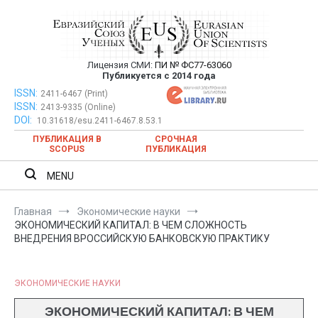
Перейти
к
содержимому
Лицензия СМИ:
ПИ № ФС77-63060
Евразийский Союз Ученых —
Публикуется с 2014 года
публикация научных статей в
ISSN:
Евразийский Союз Ученых — публикация научных статей в
2411-6467 (Print)
ISSN:
2413-9335 (Online)
ежемесячном научном журнале
ежемесячном научном журнале
DOI:
10.31618/esu.2411-6467.8.53.1
ПУБЛИКАЦИЯ В
СРОЧНАЯ
SCOPUS
ПУБЛИКАЦИЯ
MENU
Главная
Экономические науки
ЭКОНОМИЧЕСКИЙ КАПИТАЛ: В ЧЕМ СЛОЖНОСТЬ
ВНЕДРЕНИЯ ВРОССИЙСКУЮ БАНКОВСКУЮ ПРАКТИКУ
ЭКОНОМИЧЕСКИЕ НАУКИ
ЭКОНОМИЧЕСКИЙ КАПИТАЛ: В ЧЕМ