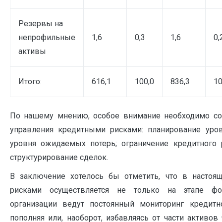
Резервы на
непрофильные
1,6
0,3
1,6
0,
активы
Итого:
616,1
100,0
836,3
10
По нашему мнению, особое внимание необходимо со
управления кредитными рисками: планирование уров
уровня ожидаемых потерь; ограничение кредитного 
структурирование сделок.
В заключение хотелось бы отметить, что в насто
рисками осуществляется не только на этапе фо
организации ведут постоянный мониторинг кредитн
пополняя или, наоборот, избавляясь от части активов