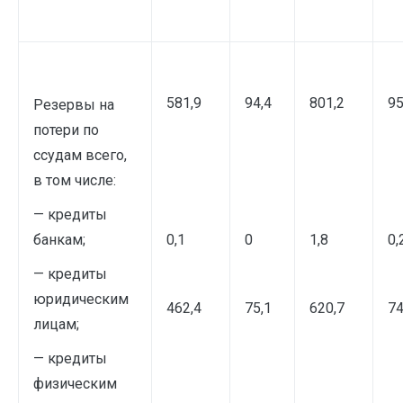
581,9
94,4
801,2
95
Резервы на
потери по
ссудам всего,
в том числе:
— кредиты
банкам;
0,1
0
1,8
0,
— кредиты
юридическим
462,4
75,1
620,7
74
лицам;
— кредиты
физическим