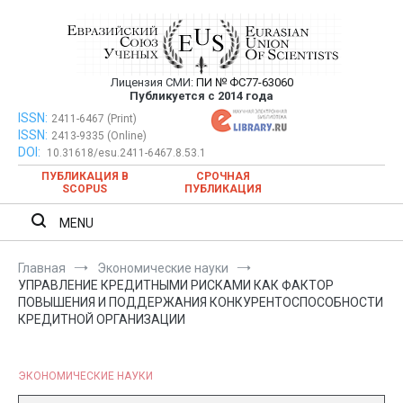
Перейти
к
содержимому
Лицензия СМИ:
ПИ № ФС77-63060
Евразийский Союз Ученых —
Публикуется с 2014 года
публикация научных статей в
ISSN:
Евразийский Союз Ученых — публикация научных статей в
2411-6467 (Print)
ISSN:
2413-9335 (Online)
ежемесячном научном журнале
ежемесячном научном журнале
DOI:
10.31618/esu.2411-6467.8.53.1
ПУБЛИКАЦИЯ В
СРОЧНАЯ
SCOPUS
ПУБЛИКАЦИЯ
MENU
Главная
Экономические науки
УПРАВЛЕНИЕ КРЕДИТНЫМИ РИСКАМИ КАК ФАКТОР
ПОВЫШЕНИЯ И ПОДДЕРЖАНИЯ КОНКУРЕНТОСПОСОБНОСТИ
КРЕДИТНОЙ ОРГАНИЗАЦИИ
ЭКОНОМИЧЕСКИЕ НАУКИ