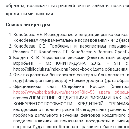
образом, возникает вторичный рынок займов, позвол
кредитными рисками.
Список литературы:
Конобеева Е.Е. Исследование и тенденции рынка банковск
Конобеева// Фундаментальные исследования.- № 2 (часть 
Конобеева О.Е. Проблемы и перспективы повышени
России/ О.Е. Конобеева, Е.Е. Конобеева // Вестник ОрелГ
Балдин К. В. Управление рисками [Электронный ресурс]
Воробьев. – М.: ЮНИТИ-ДАНА, 2012. – 511 с. 
https://biblioclub.ru/index.php?page=book (дата обращения 
Отчет о развитии банковского сектора и банковского 
году [Электронный ресурс] – Режим доступа: (дата обращ
Официальный сайт Сбербанка России [Электр
https://www.sberbank.ru/ru/person?&id=55 (дата обращ
name=»УПРАВЛЕНИЕ КРЕДИТНЫМИ РИСКАМИ КАК Ф
КОНКУРЕНТОСПОСОБНОСТИ КРЕДИТНОЙ ОРГАНИЗАЦИ
неотделима от понятия риска. В сегодняшних условиях 
проблема детального изучения факторов кредитного 
пределов, влияния на показатели доходности и ликви
вопросы будут способствовать развитию банковского