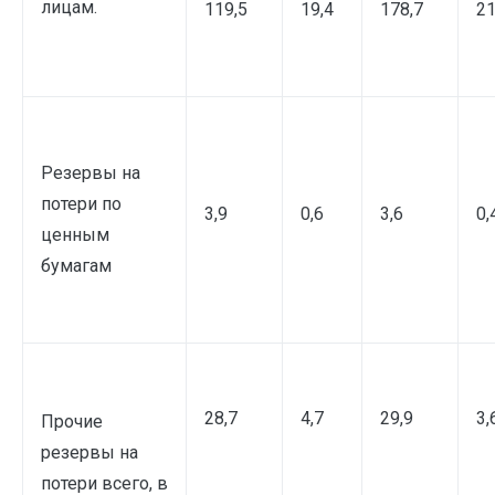
лицам.
119,5
19,4
178,7
21
Резервы на
потери по
3,9
0,6
3,6
0,
ценным
бумагам
28,7
4,7
29,9
3,
Прочие
резервы на
потери всего, в