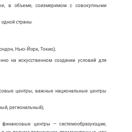
ые, в объеме, соизмеримом с совокупными
 одной страны.
ондон, Нью-Йорк, Токио);
енно на искусственном создании условий для
нсовые центры; важные национальные центры
ый, региональный);
ые финансовые центры — системообразующие,