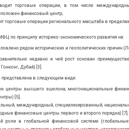
водит торговые операции, в том числе международн
сположен финансовый центр;
т торговые операции регионального масштаба в пределах
МФЦ по принципу историко-экономического развития на:
ловлено рядом исторических и геополитических причин (Л
равнительно недавно и чей рост основан преимуществ
онконг, Дубай) [3].
 представлена в следующем виде:
овые центры высшего эшелона; многонациональные фина
тры) [5];
бальный, международный, специализированный, национальн
одные финансовые центры первого и второго порядка) [7];
ой роли в глобальной финансовой системе (глобальн