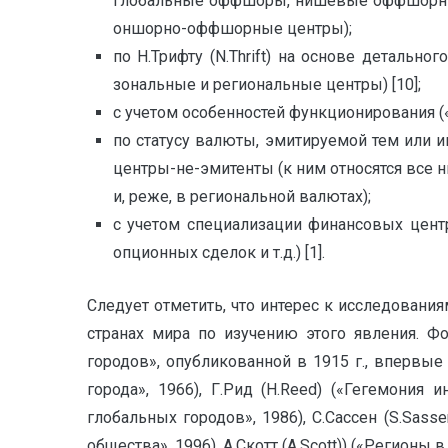
глобальные оффшоры, нишевые оффшорные 
оншорно-оффшорные центры);
по Н.Трифту (N.Thrift) на основе детальн
зональные и региональные центры) [10];
с учетом особенностей функционирования («
по статусу валюты, эмитируемой тем или
центры-не-эмитенты (к ним относятся все
и, реже, в региональной валютах);
с учетом специализации финансовых цент
опционных сделок и т.д.) [1].
Следует отметить, что интерес к исследован
странах мира по изучению этого явления. Ф
городов», опубликованной в 1915 г., впервые
города», 1966), Г.Рид (H.Reed) («Гегемония
глобальных городов», 1986), С.Сассен (S.Sasse
общества», 1996), А.Скотт (A.Scott)) («Регионы в