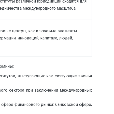
ституты различной юрисдикции сходятся для
едничества международного масштаба.
совые центры, как ключевые элементы
рмации, инноваций, капитала, людей,
ермины:
ститутов, выступающих как связующие звенья
вого сектора при заключении международных
сфере финансового рынка: банковской сфере,