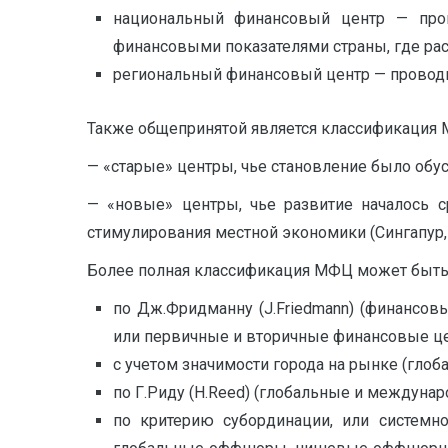
национальный финансовый центр — про
финансовыми показателями страны, где ра
региональный финансовый центр — проводи
Также общепринятой является классификация 
— «старые» центры, чье становление было обус
— «новые» центры, чье развитие началось с
стимулирования местной экономики (Сингапур, Г
Более полная классификация МФЦ может быть
по Дж.Фридманну (J.Friedmann) (финанс
или первичные и вторичные финансовые цен
с учетом значимости города на рынке (гло
по Г.Риду (H.Reed) (глобальные и междунар
по критерию субординации, или системн