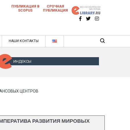
ПУБЛИКАЦИЯ В
СРОЧНАЯ
SCOPUS
ПУБЛИКАЦИЯ
 научных статей в ежемесячном научном
нале
ячном научном журнале
НАШИ КОНТАКТЫ
ИНДЕКСЫ
НАНСОВЫХ ЦЕНТРОВ
МПЕРАТИВА РАЗВИТИЯ МИРОВЫХ