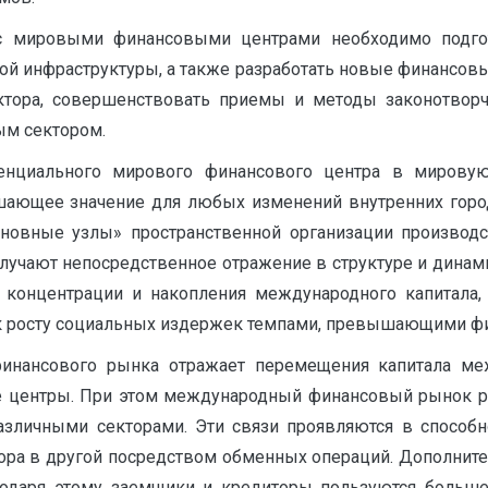
 с мировыми финансовыми центрами необходимо подг
 инфраструктуры, а также разработать новые финансовы
ктора, совершенствовать приемы и методы законотворч
ым сектором.
енциального мирового финансового центра в мирову
ающее значение для любых изменений внутренних город
новные узлы» пространственной организации производс
учают непосредственное отражение в структуре и динами
концентрации и накопления международного капитала, 
к росту социальных издержек темпами, превышающими фис
финансового рынка отражает перемещения капитала ме
центры. При этом международный финансовый рынок ра
зличными секторами. Эти связи проявляются в способн
тора в другой посредством обменных операций. Дополни
даря этому заемщики и кредиторы пользуются большей