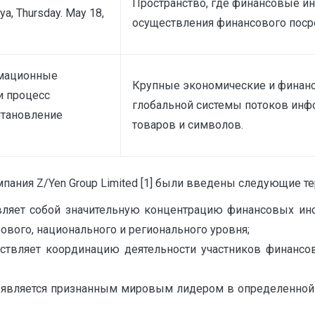
Пространство, где финансовые ин
aya, Thursday. May 18,
осуществления финансового поср
рмационные
Крупные экономические и финан
и процесс
глобальной системы потоков инфо
Становление
товаров и символов.
мпания Z/Yen Group Limited [1] были введены следующие т
ляет собой значительную концентрацию финансовых ин
вого, национального и регионального уровня;
твляет координацию деятельности участников финансо
является признанным мировым лидером в определенной 