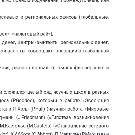
в их полном подчинении, промежуточные, или
траслевых и региональных офисов (глобальные,
ел», «налоговый рай»);
денег, центры-эмитенты региональных денег,
ной валюты, совершают операции в глобальной
вания, рынок евровалют, рынок фьючерсных и
ни сложился целый ряд научных школ в разных
еса (P.Geddes), который в работе «Эволюция
али П.Холл (P.Hall) (научная работа «Мировые
манн (J.Friedmann) («Гипотеза возникновения
 М.Кастельс (M.Castels) («Становление сетевого
or), К.Аббота (C.Abbott), П.Маркузе (P.Marcuse) и