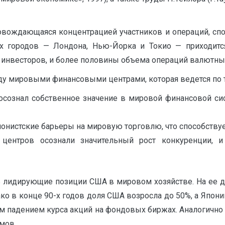
овождающаяся концентрацией участников и операций, спо
 городов — Лондона, Нью-Йорка и Токио — приходится
инвесторов, и более половины объема операций валютных
ду мировыми финансовыми центрами, которая ведется по 
 осознал собственное значение в мировой финансовой си
онистские барьеры на мировую торговлю, что способству
центров осознали значительный рост конкуренции, и
ить лидирующие позиции США в мировом хозяйстве. На ее
 в конце 90-х годов доля США возросла до 50%, а Японии
ым падением курса акций на фондовых биржах. Аналогично
мов.