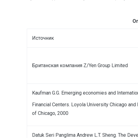
О
Источник
Британская компания Z/Yen Group Limited
Kaufman G.G. Emerging economies and Internatio
F
inancial Centers. Loyola University Chicago an
of Chicago, 2000
Datuk Seri Panglima Andrew L.T. Sheng. The Dev