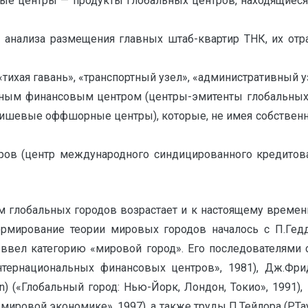
центры — продукты глобальных центров, находящиеся 
ого анализа размещения главных штаб-квартир ТНК, их о
тихая гавань», «транспортный узел», «административный уз
 иным финансовым центром (центры-эмитенты глобальных 
 нишевые оффшорные центры), которые, не имея собствен
ров (центр международного синдицированного кредито
иям глобальных городов возрастает и к настоящему време
ормирование теории мировых городов началось с П.Гедд
 ввел категорию «мировой город». Его последователями ст
 интернациональных финансовых центров», 1981), Дж.Фрид
n) («Глобальный город: Нью-Йорк, Лондон, Токио», 1991),
 мировой экономике», 1997), а также труды П.Тейлора (P.Tayl