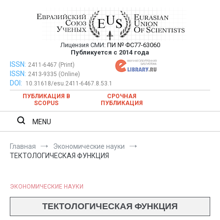
Перейти
к
содержимому
Лицензия СМИ:
ПИ № ФС77-63060
Евразийский Союз Ученых —
Публикуется с 2014 года
публикация научных статей в
ISSN:
Евразийский Союз Ученых — публикация научных статей в
2411-6467 (Print)
ISSN:
2413-9335 (Online)
ежемесячном научном журнале
ежемесячном научном журнале
DOI:
10.31618/esu.2411-6467.8.53.1
ПУБЛИКАЦИЯ В
СРОЧНАЯ
SCOPUS
ПУБЛИКАЦИЯ
MENU
Главная
Экономические науки
ТЕКТОЛОГИЧЕСКАЯ ФУНКЦИЯ
ЭКОНОМИЧЕСКИЕ НАУКИ
ТЕКТОЛОГИЧЕСКАЯ ФУНКЦИЯ