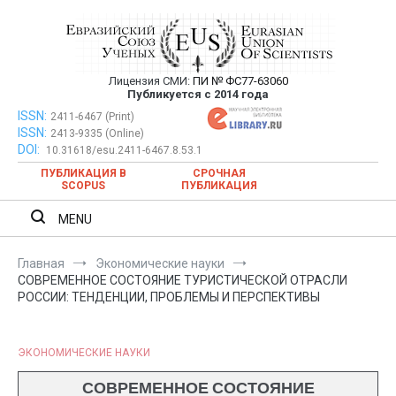
Перейти
к
содержимому
Лицензия СМИ:
ПИ № ФС77-63060
Евразийский Союз Ученых —
Публикуется с 2014 года
публикация научных статей в
ISSN:
Евразийский Союз Ученых — публикация научных статей в
2411-6467 (Print)
ISSN:
2413-9335 (Online)
ежемесячном научном журнале
ежемесячном научном журнале
DOI:
10.31618/esu.2411-6467.8.53.1
ПУБЛИКАЦИЯ В
СРОЧНАЯ
SCOPUS
ПУБЛИКАЦИЯ
MENU
Главная
Экономические науки
СОВРЕМЕННОЕ СОСТОЯНИЕ ТУРИСТИЧЕСКОЙ ОТРАСЛИ
РОССИИ: ТЕНДЕНЦИИ, ПРОБЛЕМЫ И ПЕРСПЕКТИВЫ
ЭКОНОМИЧЕСКИЕ НАУКИ
СОВРЕМЕННОЕ СОСТОЯНИЕ