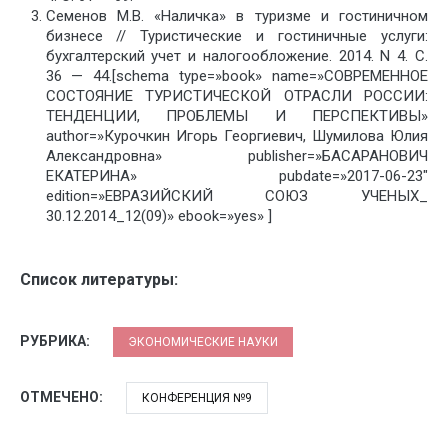
Семенов М.В. «Наличка» в туризме и гостиничном
бизнесе // Туристические и гостиничные услуги:
бухгалтерский учет и налогообложение. 2014. N 4. С.
36 — 44.[schema type=»book» name=»СОВРЕМЕННОЕ
СОСТОЯНИЕ ТУРИСТИЧЕСКОЙ ОТРАСЛИ РОССИИ:
ТЕНДЕНЦИИ, ПРОБЛЕМЫ И ПЕРСПЕКТИВЫ»
author=»Курочкин Игорь Георгиевич, Шумилова Юлия
Александровна» publisher=»БАСАРАНОВИЧ
ЕКАТЕРИНА» pubdate=»2017-06-23″
edition=»ЕВРАЗИЙСКИЙ СОЮЗ УЧЕНЫХ_
30.12.2014_12(09)» ebook=»yes» ]
Список литературы:
РУБРИКА:
ЭКОНОМИЧЕСКИЕ НАУКИ
ОТМЕЧЕНО:
КОНФЕРЕНЦИЯ №9