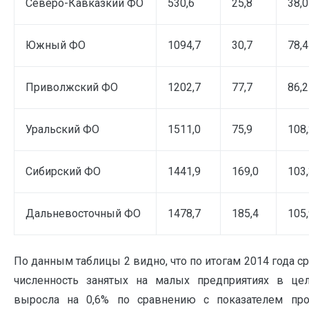
Северо-Кавказкий ФО
530,6
25,8
38,0
Южный ФО
1094,7
30,7
78,4
Приволжский ФО
1202,7
77,7
86,2
Уральский ФО
1511,0
75,9
108
Сибирский ФО
1441,9
169,0
103
Дальневосточный ФО
1478,7
185,4
105
По данным таблицы 2 видно, что по итогам 2014 года с
численность занятых на малых предприятиях в це
выросла на 0,6% по сравнению с показателем пр