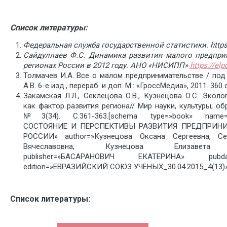
Список литературы:
Федеральная служба государственной статистики. https:
Сайдуллаев Ф.С. Динамика развития малого предпри
регионах России в 2012 году. АНО «НИСИПП»
https://elpo
Толмачев И.А. Все о малом предпринимательстве / под
А.В. 6-е изд., перераб. и доп. М.: «ГроссМедиа», 2011. 360 с
Закамская Л.Л., Секлецова О.В., Кузнецова О.С. Эколо
как фактор развития региона// Мир науки, культуры, об
№3(34). С.361-363.[schema type=»book» name
СОСТОЯНИЕ И ПЕРСПЕКТИВЫ РАЗВИТИЯ ПРЕДПРИНИ
РОССИИ» author=»Кузнецова Оксана Сергеевна, Се
Вячеславовна, Кузнецова Елизавета Е
publisher=»БАСАРАНОВИЧ ЕКАТЕРИНА» pubdate=
edition=»ЕВРАЗИЙСКИЙ СОЮЗ УЧЕНЫХ_30.04.2015_4(13)» 
Список литературы: