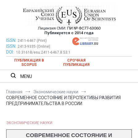
Перейти
к
содержимому
Лицензия СМИ:
ПИ № ФС77-63060
Евразийский Союз Ученых —
Публикуется с 2014 года
публикация научных статей в
ISSN:
Евразийский Союз Ученых — публикация научных статей в
2411-6467 (Print)
ISSN:
2413-9335 (Online)
ежемесячном научном журнале
ежемесячном научном журнале
DOI:
10.31618/esu.2411-6467.8.53.1
ПУБЛИКАЦИЯ В
СРОЧНАЯ
SCOPUS
ПУБЛИКАЦИЯ
MENU
Главная
Экономические науки
СОВРЕМЕННОЕ СОСТОЯНИЕ И ПЕРСПЕКТИВЫ РАЗВИТИЯ
ПРЕДПРИНИМАТЕЛЬСТВА В РОССИИ
ЭКОНОМИЧЕСКИЕ НАУКИ
СОВРЕМЕННОЕ СОСТОЯНИЕ И