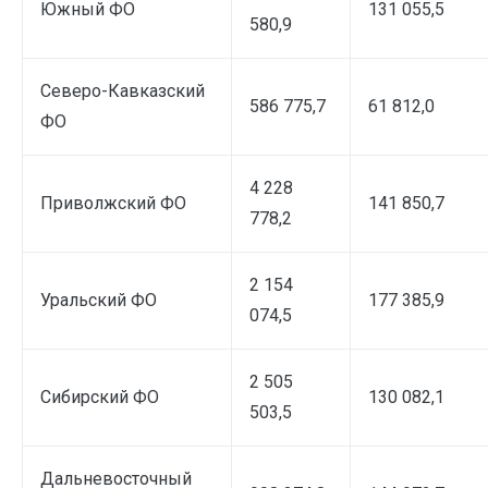
Южный ФО
131 055,5
580,9
Северо-Кавказский
586 775,7
61 812,0
ФО
4 228
Приволжский ФО
141 850,7
778,2
2 154
Уральский ФО
177 385,9
074,5
2 505
Сибирский ФО
130 082,1
503,5
Дальневосточный