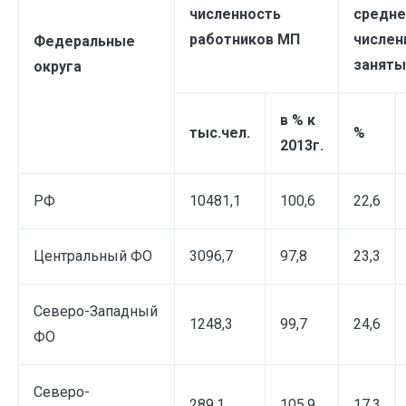
численность
средне
работников МП
числен
Федеральные
заняты
округа
в % к
тыс.чел.
%
2013г.
РФ
10481,1
100,6
22,6
Центральный ФО
3096,7
97,8
23,3
Северо-Западный
1248,3
99,7
24,6
ФО
Северо-
289,1
105,9
17,3