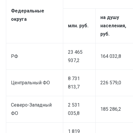
Федеральные
на душу
округа
млн. руб.
населения,
руб.
23 465
РФ
164 032,8
937,2
8 731
Центральный ФО
226 579,0
813,7
Северо-Западный
2 531
185 286,2
ФО
035,8
1 819