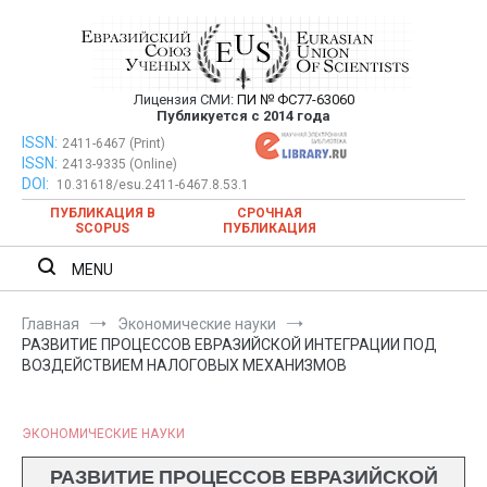
Перейти
к
содержимому
Лицензия СМИ:
ПИ № ФС77-63060
Евразийский Союз Ученых —
Публикуется с 2014 года
публикация научных статей в
ISSN:
Евразийский Союз Ученых — публикация научных статей в
2411-6467 (Print)
ISSN:
2413-9335 (Online)
ежемесячном научном журнале
ежемесячном научном журнале
DOI:
10.31618/esu.2411-6467.8.53.1
ПУБЛИКАЦИЯ В
СРОЧНАЯ
SCOPUS
ПУБЛИКАЦИЯ
MENU
Главная
Экономические науки
РАЗВИТИЕ ПРОЦЕССОВ ЕВРАЗИЙСКОЙ ИНТЕГРАЦИИ ПОД
ВОЗДЕЙСТВИЕМ НАЛОГОВЫХ МЕХАНИЗМОВ
ЭКОНОМИЧЕСКИЕ НАУКИ
РАЗВИТИЕ ПРОЦЕССОВ ЕВРАЗИЙСКОЙ