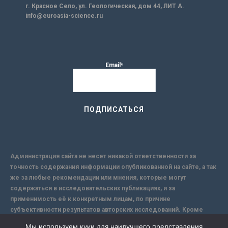
г. Красное Село, ул. Геологическая, дом 44, ЛИТ А.
info@euroasia-science.ru
Email*
Администрация сайта не несет никакой ответственности за
точность содержания информации опубликованной на сайте, а так
же за любые рекомендации или мнения, которые могут
содержаться в исследовательских публикациях, и за
применимость её к конкретным лицам, по причине
субъективности результатов авторских исследований. Кроме
того, поскольку интернет не обеспечивает в полной мере
Мы используем куки для наилучшего представления