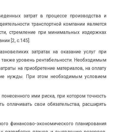
веденных затрат в процессе производства и
деятельности транспортной компании является
сти, стремление при минимальных издержках
и [2, с.145].
азновеликих затратах на оказание услуг при
а также уровень рентабельности. Необходимым
атраты на приобретение материалов, на оплату
угие нужды. При этом необходимым условием
понесенного ими риска, при котором точность
ть оплачивать свои обязательства, расширять
ного финансово-экономического планирования
к разработке планов и выявлению резервов,