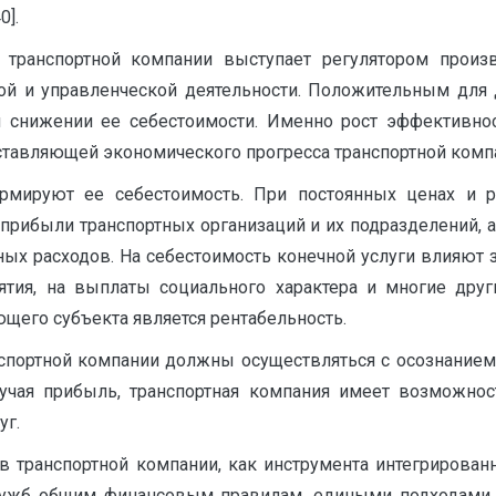
0].
 транспортной компании выступает регулятором произ
ой и управленческой деятельности. Положительным для 
 снижении ее себестоимости. Именно рост эффективно
тавляющей экономического прогресса транспортной компани
рмируют ее себестоимость. При постоянных ценах и р
 прибыли транспортных организаций и их подразделений, 
х расходов. На себестоимость конечной услуги влияют з
ятия, на выплаты социального характера и многие др
щего субъекта является рентабельность.
портной компании должны осуществляться с осознанием 
лучая прибыль, транспортная компания имеет возможнос
уг.
 транспортной компании, как инструмента интегрирован
служб общим финансовым правилам, едиными подходами 