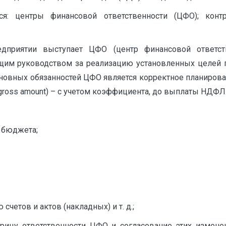
ся: центры финансовой ответственности (ЦФО); конт
дприятии выступает ЦФО (центр финансовой ответст
им руководством за реализацию установленных целей 
новных обязанностей ЦФО является корректное планирова
ross amount) – с учетом коэффициента, до выплаты НДФЛ
 бюджета;
четов и актов (накладных) и т. д.;
ицу ответственности ЦФО и согласование этих изменен