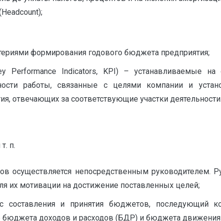
Headcount);
териями формирования годового бюджета предприятия;
y Performance Indicators, KPI) – устанавливаемые н
вности работы, связанные с целями компании и устан
ия, отвечающих за соответствующие участки деятельности
. п.
ов осуществляется непосредственным руководителем. Ру
для их мотивации на достижение поставленных целей;
 составления и принятия бюджетов, последующий ко
 бюджета доходов и расходов (БДР) и бюджета движения