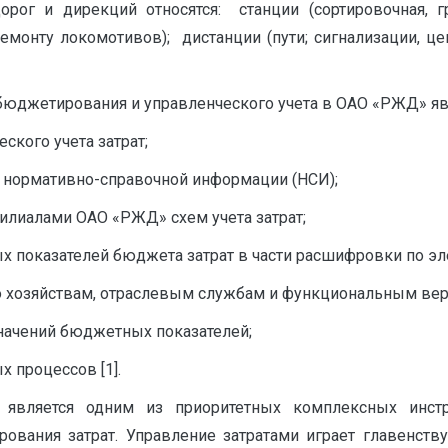
ог и дирекций относятся: станции (сортировочная, гр
ремонту локомотивов); дистанции (пути; сигнализации, ц
юджетирования и управленческого учета в ОАО «РЖД» яв
ского учета затрат;
 нормативно-справочной информации (НСИ);
илиалами ОАО «РЖД» схем учета затрат;
х показателей бюджета затрат в части расшифровки по э
о хозяйствам, отраслевым службам и функциональным вер
начений бюджетных показателей;
 процессов [1].
 является одним из приоритетных комплексных инстр
рования затрат. Управление затратами играет главенст