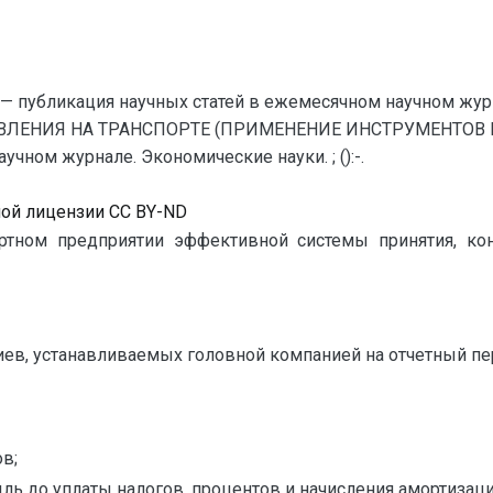
— публикация научных статей в ежемесячном научном жур
ЛЕНИЯ НА ТРАНСПОРТЕ (ПРИМЕНЕНИЕ ИНСТРУМЕНТОВ КО
чном журнале. Экономические науки. ; ():-.
ной лицензии CC BY-ND
ртном предприятии эффективной системы принятия, кон
ериев, устанавливаемых головной компанией на отчетный пе
в;
ибыль до уплаты налогов, процентов и начисления амортизаци