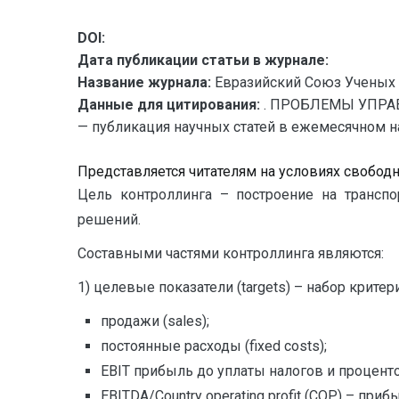
DOI:
Дата публикации статьи в журнале:
Название журнала:
Евразийский Союз Ученых 
Данные для цитирования:
. ПРОБЛЕМЫ УПРАВ
— публикация научных статей в ежемесячном нау
Представляется читателям на условиях свобод
Цель контроллинга – построение на транспо
решений.
Составными частями контроллинга являются:
1) целевые показатели (targets) – набор крит
продажи (sales);
постоянные расходы (fixed costs);
EBIT прибыль до уплаты налогов и проценто
EBITDA/Country operating profit (COP) – пр