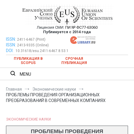
Перейти
к
содержимому
Лицензия СМИ:
ПИ № ФС77-63060
Евразийский Союз Ученых —
Публикуется с 2014 года
публикация научных статей в
ISSN:
Евразийский Союз Ученых — публикация научных статей в
2411-6467 (Print)
ISSN:
2413-9335 (Online)
ежемесячном научном журнале
ежемесячном научном журнале
DOI:
10.31618/esu.2411-6467.8.53.1
ПУБЛИКАЦИЯ В
СРОЧНАЯ
SCOPUS
ПУБЛИКАЦИЯ
MENU
Главная
Экономические науки
ПРОБЛЕМЫ ПРОВЕДЕНИЯ ОРГАНИЗАЦИОННЫХ
ПРЕОБРАЗОВАНИЙ В СОВРЕМЕННЫХ КОМПАНИЯХ
ЭКОНОМИЧЕСКИЕ НАУКИ
ПРОБЛЕМЫ ПРОВЕДЕНИЯ