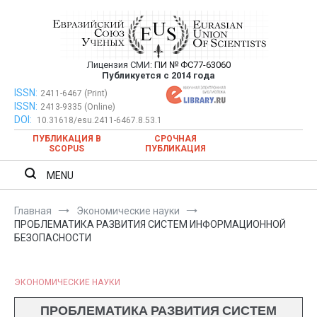
Перейти
к
содержимому
Лицензия СМИ:
ПИ № ФС77-63060
Евразийский Союз Ученых —
Публикуется с 2014 года
публикация научных статей в
ISSN:
Евразийский Союз Ученых — публикация научных статей в
2411-6467 (Print)
ISSN:
2413-9335 (Online)
ежемесячном научном журнале
ежемесячном научном журнале
DOI:
10.31618/esu.2411-6467.8.53.1
ПУБЛИКАЦИЯ В
СРОЧНАЯ
SCOPUS
ПУБЛИКАЦИЯ
MENU
Главная
Экономические науки
ПРОБЛЕМАТИКА РАЗВИТИЯ СИСТЕМ ИНФОРМАЦИОННОЙ
БЕЗОПАСНОСТИ
ЭКОНОМИЧЕСКИЕ НАУКИ
ПРОБЛЕМАТИКА РАЗВИТИЯ СИСТЕМ