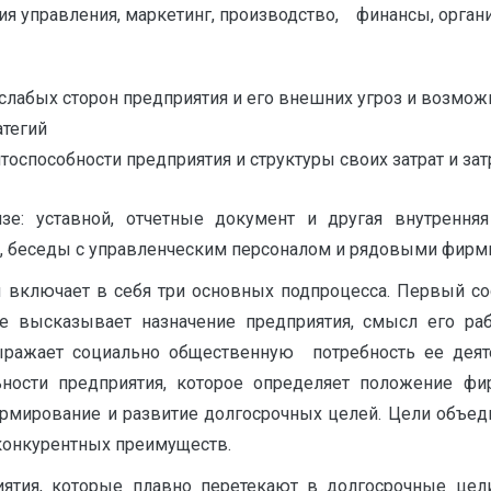
я управления, маркетинг, производство, финансы, органи
слабых сторон предприятия и его внешних угроз и возмож
атегий
способности предприятия и структуры своих затрат и зат
е: уставной, отчетные документ и другая внутренняя
, беседы с управленческим персоналом и рядовыми фирмы
 включает в себя три основных подпроцесса. Первый со
е высказывает назначение предприятия, смысл его ра
ражает социально общественную потребность ее деяте
ьности предприятия, которое определяет положение ф
 формирование и развитие долгосрочных целей. Цели объе
онкурентных преимуществ.
ятия, которые плавно перетекают в долгосрочные це