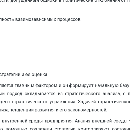
ти, допущенный ошибки в политические отклонения от пр
пность взаимозависимых процессов:
тратегии и ее оценка.
ляется главным фактором и он формирует начальную базу
ный подход складывается из стратегического анализа, 
есс стратегического управления. Задачей стратегическо
иза, тенденции развития и его закономерностей.
 внутренней среды предприятия. Анализ внешней среды – 
о помощью создатели стратегии контролируют состоя