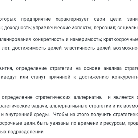
торых предприятие характеризует свои цели: зан
 доходность; управленческие аспекты; персонал; социаль
планирования конкретность и измеримость; краткосрочные
и лет; достижимость целей; эластичность целей, возможно
ития, определение стратегии на основе анализа стра
риведут или станут причиной к достижению конкурен
 определение стратегических альтернатив и является 
ратегические задачи, альтернативные стратегии и их воз
 внутренней среды. Чтобы из этого получить стратегиею
осрочные цели, быть увязаны по времени и ресурсам, про
ных подразделений.