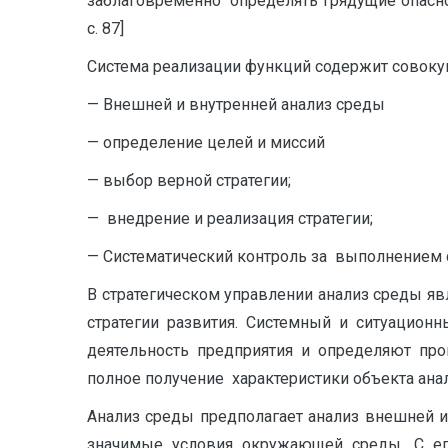
заблаговременно определять грядущие опаснос
с. 87]
Система реализации функций содержит совоку
— Внешней и внутренней анализ среды
— определение целей и миссий
— выбор верной стратегии;
— внедрение и реализация стратегии;
— Систематический контроль за выполнением с
В стратегическом управлении анализ среды яв
стратегии развития. Системный и ситуацион
деятельность предприятия и определяют проц
полное получение характеристики объекта анал
Анализ среды предполагает анализ внешней и
значимые условия окружающей среды. С ег