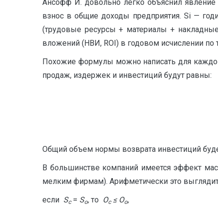
Ансофф И. довольно легко объяснил явление
взнос в общие доходы предприятия. Si — го
(трудовые ресурсы + материалы + накладные
вложений (НВИ, ROI) в годовом исчислении п
Похожие формулы можно написать для каждого 
продаж, издержек и инвестиций будут равны:
Общий объем нормы возврата инвестиций буде
В большинстве компаний имеется эффект мас
мелким фирмам). Арифметически это выгляди
если
S
=
S
,
то
О
≤ О
,
c
o
с
о