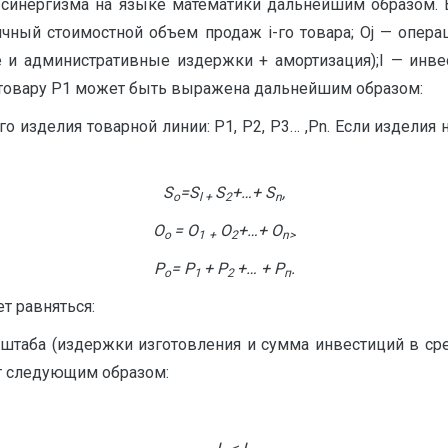
 синергизма на языке математики дальнейшим образом.
дичный стоимостной объем продаж і-го товара; Oj — опе
 и административные издержки + амортизация);I — инвес
о товару Р1 может быть выражена дальнейшим образом:
изделия товарной линии: Р1, Р2, P3… ,Pn. Если изделия
S
=S
S
+…+ S
,
o
l +
2
n
O
= O
O
+…+ O
o
1
+
2
n
>
P
=
P
+
P
+… +
P
.
o
1
2
п
т равняться:
штаба (издержки изготовления и сумма инвестиций в 
т следующим образом: