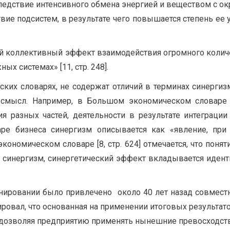
ледствие интенсивного обмена энергией и веществом с о
вие подсистем, в результате чего повышается степень ее
ный коллективный эффект взаимодействия огромного коли
х системах» [11, стр. 248].
их словарях, не содержат отличий в терминах синергизм
 смысл. Например, в Большом экономическом словаре
я разных частей, деятельности в результате интеграции
аре бизнеса синергизм описывается как «явление, при
кономическом словаре [8, стр. 624] отмечается, что поня
, синергизм, синергетический эффект вкладывается идент
анировании было привлечено около 40 лет назад совмес
рировал, что основанная на применении итоговых результа
 дозволяя предприятию применять нынешние превосходств