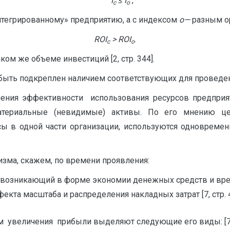
I
≤
I
,
c
o
нтегрированному» предприятию, а с индексом
o
—
разным о
ROI
>
ROI
.
c
o
ом же объеме инвестиций [2, стр. 344].
быть подкреплен наличием соответствующих для проведени
чения эффективности использования ресурсов предприят
материальные (невидимые) активы. По его мнению це
сы в одной части организации, используются одновремен
ма, скажем, по времени проявления:
и, возникающий в форме экономии денежных средств и вр
кта масштаба и распределения накладных затрат [7, стр. 4
 увеличения прибыли выделяют следующие его виды: [7, с