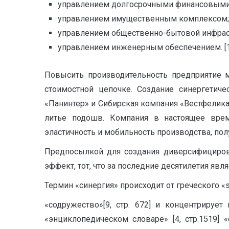
управлением долгосрочными финансовыми
управлением имущественным комплексом;
управлением общественно-бытовой инфрас
управлением инженерным обеспечением. [10,
Повысить производительность предприятие м
стоимостной цепочке. Создание синергетич
«Панинтер» и Сибирская компания «Вестфелика
литье подошв. Компания в настоящее вре
эластичность и мобильность производства, по
Предпосылкой для создания диверсифицирова
эффект, тот, что за последние десятилетия явл
Термин «синергия» происходит от греческого «s
«содружество»[9, стр. 672] и концентрируе
«энциклопедическом словаре» [4, стр.1519]