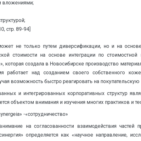
 вложениями;
труктурой;
 стр. 89-94]
ожет не только путем диверсификации, но и на основе
еской стоимости на основе интеграции по стоимостной
», которая создала в Новосибирске производство материа
мя работает над созданием своего собственного кож
лучая возможность быстро реагировать на покупательскую 
нных и интегрированных корпоративных структур явля
яется объектом внимания и изучения многих практиков и те
ynergeia» -«сотрудничество»
т внимание на согласованности взаимодействия частей 
 «синергия» определяется как «научное направление, и