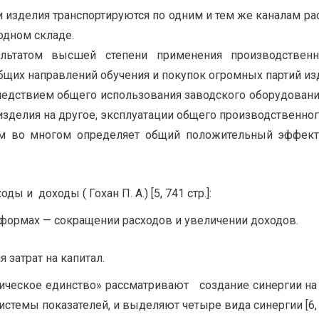
и изделия транспортируются по одним и тем же каналам ра
одном складе.
ультатом высшей степени применения производствен
бщих направлений обучения и покупок огромных партий из
едствием общего использования заводского оборудовани
изделия на другое, эксплуатации общего производственно
изм во многом определяет общий положительный эффект
и доходы ( Гохан П. А.) [5, 741 стр.]:
 формах — сокращении расходов и увеличении доходов.
атрат на капитал.
егическое единство» рассматривают создание синергии на 
темы показателей, и выделяют четыре вида синергии [6, с