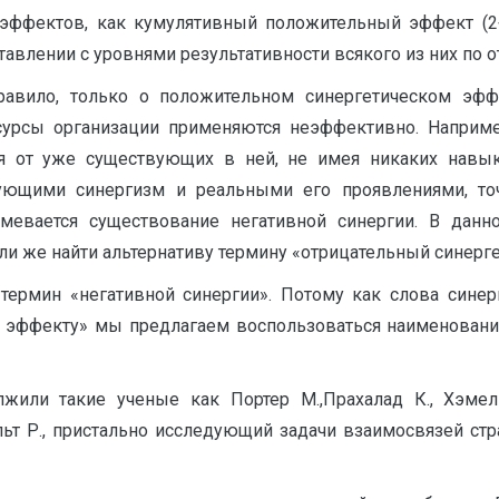
ффектов, как кумулятивный положительный эффект (2+
авлении с уровнями результативности всякого из них по от
правило, только о положительном синергетическом эф
 ресурсы организации применяются неэффективно. Н
 от уже существующих в ней, не имея никаких навыко
ующими синергизм и реальными его проявлениями, точ
мевается существование негативной синергии. В данн
ли же найти альтернативу термину «отрицательный синерг
ермин «негативной синергии». Потому как слова синерг
 эффекту» мы предлагаем воспользоваться наименование
жили такие ученые как Портер М.,Прахалад К., Хэмел
т Р., пристально исследующий задачи взаимосвязей стр