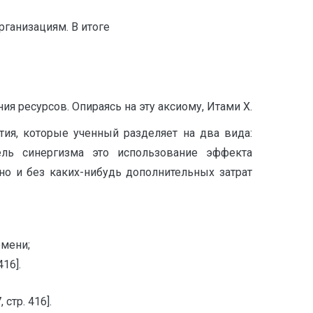
рганизациям. В итоге
я ресурсов. Опираясь на эту аксиому, Итами X.
ия, которые ученный разделяет на два вида:
ль синергизма это использование эффекта
но и без каких-нибудь дополнительных затрат
емени;
16].
тр. 416].