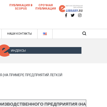
ПУБЛИКАЦИЯ В
СРОЧНАЯ
SCOPUS
ПУБЛИКАЦИЯ
 научных статей в ежемесячном научном
нале
ячном научном журнале
НАШИ КОНТАКТЫ
ИНДЕКСЫ
 (НА ПРИМЕРЕ ПРЕДПРИЯТИЙ ЛЕГКОЙ
ОИЗВОДСТВЕННОГО ПРЕДПРИЯТИЯ (НА