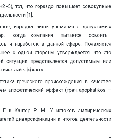
2=5), тот, что гораздо повышает совокупные
дельности [1].
фекте, изредка лишь упоминая о допустимых
апример, когда компания пытается освоить
в и наработок в данной сфере. Появляется
нее с одной стороны утверждается, что это
ой ситуации представляется допустимым или
етический эффект».
етика греческого происхождения, в качестве
м апофатический эффект (греч. apophatikos —
 Г и Кантер Р. М.. У истоков эмпирических
атегий диверсификации и итогов деятельности