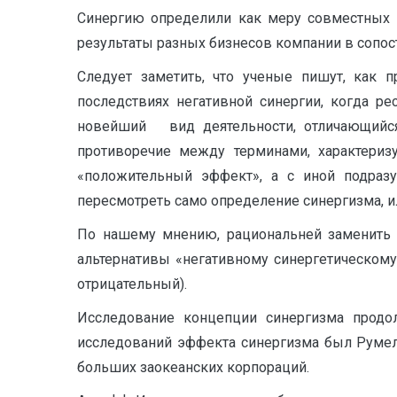
Синергию определили как меру совместных э
результаты разных бизнесов компании в сопост
Следует заметить, что ученые пишут, как 
последствиях негативной синергии, когда
новейший вид деятельности, отличающийся
противоречие между терминами, характериз
«положительный эффект», а с иной подразу
пересмотреть само определение синергизма, и
По нашему мнению, рациональней заменить т
альтернативы «негативному синергетическому
отрицательный).
Исследование концепции синергизма продол
исследований эффекта синергизма был Румель
больших заокеанских корпораций.