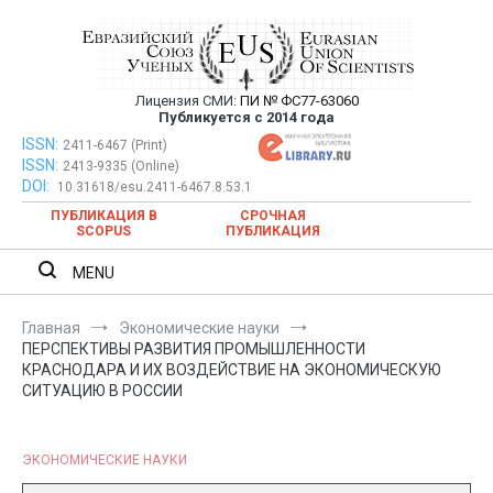
Перейти
к
содержимому
Лицензия СМИ:
ПИ № ФС77-63060
Евразийский Союз Ученых —
Публикуется с 2014 года
публикация научных статей в
ISSN:
Евразийский Союз Ученых — публикация научных статей в
2411-6467 (Print)
ISSN:
2413-9335 (Online)
ежемесячном научном журнале
ежемесячном научном журнале
DOI:
10.31618/esu.2411-6467.8.53.1
ПУБЛИКАЦИЯ В
СРОЧНАЯ
SCOPUS
ПУБЛИКАЦИЯ
MENU
Главная
Экономические науки
ПЕРСПЕКТИВЫ РАЗВИТИЯ ПРОМЫШЛЕННОСТИ
КРАСНОДАРА И ИХ ВОЗДЕЙСТВИЕ НА ЭКОНОМИЧЕСКУЮ
СИТУАЦИЮ В РОССИИ
ЭКОНОМИЧЕСКИЕ НАУКИ