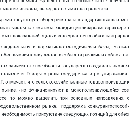
кторе экономики РФ некоторые положительные результат
на многие вызовы, перед которыми она предстала.
ремя отсутствует общепринятая и стандартизованная мет
заключается в сложном, междисциплинарном характере к
темы показателей оценки конкурентоспособности аграрно
конодательная и нормативно-методическая базы, соотв
обеспечения конкурентоспособности различных объектов (в
гом зависит от способности государства создавать эконом
 стоимости. Говоря о роли государства в регулировании
Г. отмечает, что сельскохозяйственные товаропроизводит
 рынке, «но функционируют в монополизирующейся сред
ссе, то можно выделить три основных направления: с
родовольственном рынке; поддержка конкурентоспособн
ает необходимость присутствия следующих позиций для обе