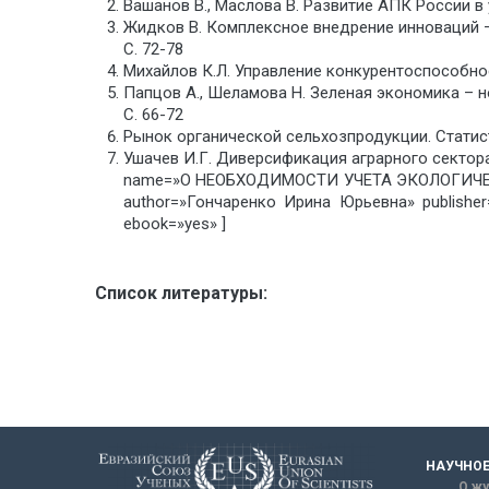
Вашанов В., Маслова В. Развитие АПК России в
Жидков В. Комплексное внедрение инноваций – 
С. 72-78
Михайлов К.Л. Управление конкурентоспособнос
Папцов А., Шеламова Н. Зеленая экономика – н
С. 66-72
Рынок органической сельхозпродукции. Статист
Ушачев И.Г. Диверсификация аграрного сектора
name=»О НЕОБХОДИМОСТИ УЧЕТА ЭКОЛОГИЧ
author=»Гончаренко Ирина Юрьевна» publish
ebook=»yes» ]
Список литературы:
НАУЧНОЕ
О жу