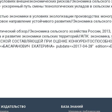
 условиях внешнеэкономических рисков//Экономика сельского хо
ускоренный путь смены технологических укладов в сельском хо
тью экономики в условиях экологизации производства: монографи
овое направление устойчивого развития//Экономика сельского 
ический обзор//Экономика сельского хозяйства России, 2013, №
 и развитие экономики сельских территорий//АПК: экономика, у
ЕСКОЙ СОСТАВЛЯЮЩЕЙ ПРИ ОЦЕНКЕ КОНКУРЕНТОСПОСОБНО
er=»БАСАРАНОВИЧ ЕКАТЕРИНА» pubdate=»2017-04-28″ edition
 ИЗДАТЕЛЬСТВО
БАЗА ЗНАНИЙ
рнале
Научные публикации