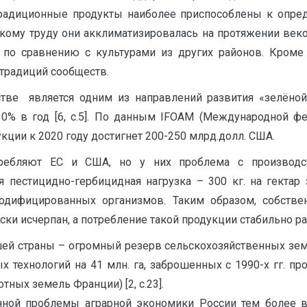
традиционные продукты наиболее приспособлены к опре
скому труду они акклиматизировалась на протяжении ве
по сравнению с культурами из других районов. Кроме 
 традиций сообществ.
тве является одним из направлений развития «зелёно
0% в год [6, c.5]. По данным IFOAM (Международной ф
кции к 2020 году достигнет 200-250 млрд.долл. США.
ребляют ЕС и США, но у них проблема с производс
я пестицидно-гербицидная нагрузка – 300 кг. на гектар
модифицированных организмов. Таким образом, собств
и исчерпан, а потребление такой продукции стабильно ра
ей страны – огромный резерв сельскохозяйственных земе
 технологий на 41 млн. га, заброшенных с 1990-х гг. пр
ных земель Франции) [2, c.23].
ой проблемы аграрной экономики России тем более в