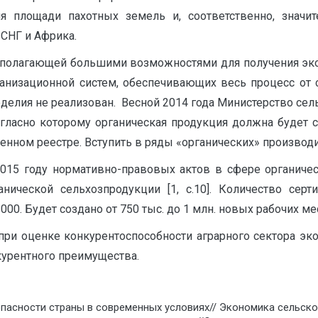
я площади пахотных земель и, соответственно, значи
 СНГ и Африка.
сполагающей большими возможностями для получения экол
ганизационной систем, обеспечивающих весь процесс от 
делия не реализован. Весной 2014 года Министерство сел
огласно которому органическая продукция должна будет с
венном реестре. Вступить в ряды «органических» произво
2015 году нормативно-правовых актов в сфере органическ
ической сельхозпродукции [1, c.10]. Количество сер
00. Будет создано от 750 тыс. до 1 млн. новых рабочих ме
 при оценке конкурентоспособности аграрного сектора э
курентного преимущества.
асности страны в современных условиях// Экономика сельского 