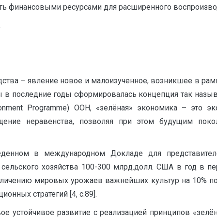
сть финансовыми ресурсами для расширенного воспроизво
;
ства – явление новое и малоизученное, возникшее в рам
ы в последние годы сформировалась концепция так назы
onment Programme) ООН, «зелёная» экономика – это эк
щение неравенства, позволяя при этом будущим поко
веденном в международном Докладе для представителе
сельского хозяйства 100-300 млрд.долл. США в год в пер
личению мировых урожаев важнейших культур на 10% по
нных стратегий [4, c.89].
е устойчивое развитие с реализацией принципов «зелён