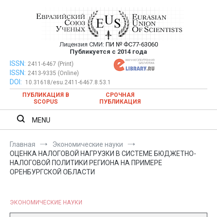
Перейти
к
содержимому
Лицензия СМИ:
ПИ № ФС77-63060
Евразийский Союз Ученых —
Публикуется с 2014 года
публикация научных статей в
ISSN:
Евразийский Союз Ученых — публикация научных статей в
2411-6467 (Print)
ISSN:
2413-9335 (Online)
ежемесячном научном журнале
ежемесячном научном журнале
DOI:
10.31618/esu.2411-6467.8.53.1
ПУБЛИКАЦИЯ В
СРОЧНАЯ
SCOPUS
ПУБЛИКАЦИЯ
MENU
Главная
Экономические науки
ОЦЕНКА НАЛОГОВОЙ НАГРУЗКИ В СИСТЕМЕ БЮДЖЕТНО-
НАЛОГОВОЙ ПОЛИТИКИ РЕГИОНА НА ПРИМЕРЕ
ОРЕНБУРГСКОЙ ОБЛАСТИ
ЭКОНОМИЧЕСКИЕ НАУКИ