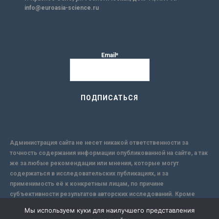
info@euroasia-science.ru
Email*
Администрация сайта не несет никакой ответственности за
точность содержания информации опубликованной на сайте, а так
же за любые рекомендации или мнения, которые могут
содержаться в исследовательских публикациях, и за
применимость её к конкретным лицам, по причине
субъективности результатов авторских исследований. Кроме
того, поскольку интернет не обеспечивает в полной мере
Мы используем куки для наилучшего представления
надежной защиты информации, Сайт не несет ответственности за