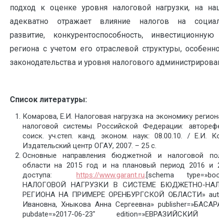
подход к оценке уровня налоговой нагрузки, на на
адекватно отражает влияние налогов на социал
развитие, конкурентоспособность, инвестиционную
региона с учетом его отраслевой структуры, особенн
законодательства и уровня налогового администрирова
Список литературы:
Комарова, Е.И. Налоговая нагрузка на экономику регион
налоговой системы Российской Федерации: автореф
соиск. уч.степ. канд. эконом. наук: 08.00.10. / Е.И.
Издательский центр ОГАУ, 2007. – 25 с.
Основные направления бюджетной и налоговой пол
области на 2015 год и на плановый период 2016 и 
доступа:
https://www.garant.ru
.[schema type=»b
НАЛОГОВОЙ НАГРУЗКИ В СИСТЕМЕ БЮДЖЕТНО-НА
РЕГИОНА НА ПРИМЕРЕ ОРЕНБУРГСКОЙ ОБЛАСТИ» auth
Ивановна, Хныкова Анна Сергеевна» publisher=»БАС
pubdate=»2017-06-23″ edition=»ЕВРАЗИЙСК