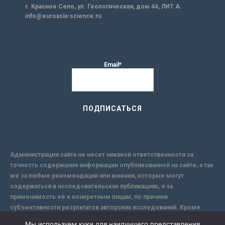
г. Красное Село, ул. Геологическая, дом 44, ЛИТ А.
info@euroasia-science.ru
Email*
Администрация сайта не несет никакой ответственности за
точность содержания информации опубликованной на сайте, а так
же за любые рекомендации или мнения, которые могут
содержаться в исследовательских публикациях, и за
применимость её к конкретным лицам, по причине
субъективности результатов авторских исследований. Кроме
того, поскольку интернет не обеспечивает в полной мере
Мы используем куки для наилучшего представления