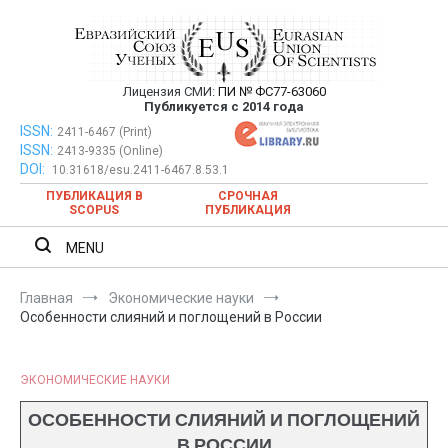
Перейти
к
содержимому
Лицензия СМИ:
ПИ № ФС77-63060
Евразийский Союз Ученых —
Публикуется с 2014 года
публикация научных статей в
ISSN:
Евразийский Союз Ученых — публикация научных статей в
2411-6467 (Print)
ISSN:
2413-9335 (Online)
ежемесячном научном журнале
ежемесячном научном журнале
DOI:
10.31618/esu.2411-6467.8.53.1
ПУБЛИКАЦИЯ В
СРОЧНАЯ
SCOPUS
ПУБЛИКАЦИЯ
MENU
Главная
Экономические науки
Особенности слияний и поглощений в России
ЭКОНОМИЧЕСКИЕ НАУКИ
ОСОБЕННОСТИ СЛИЯНИЙ И ПОГЛОЩЕНИЙ
В РОССИИ