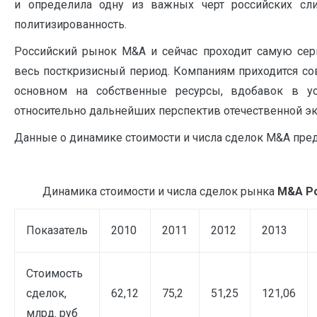
и определила одну из важных черт российских сл
политизированность.
Российский рынок M&A и сейчас проходит самую се
весь посткризисный период. Компаниям приходится со
основном на собственные ресурсы, вдобавок в ус
относительно дальнейших перспектив отечественной э
Данные о динамике стоимости и числа сделок M&A пред
Динамика стоимости и числа сделок рынка
M&A Ро
Показатель
2010
2011
2012
2013
Стоимость
сделок,
62,12
75,2
51,25
121,06
млрд. руб