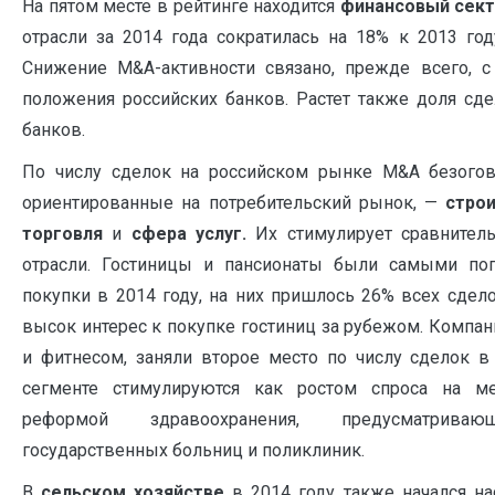
На пятом месте в рейтинге находится
финансовый сек
отрасли за 2014 года сократилась на 18% к 2013 год
Снижение M&A-активности связано, прежде всего, 
положения российских банков. Растет также доля сде
банков.
По числу сделок на российском рынке M&A безогов
ориентированные на потребительский рынок, —
стро
торговля
и
сфера услуг
.
Их стимулирует сравнител
отрасли. Гостиницы и пансионаты были самыми по
покупки в 2014 году, на них пришлось 26% всех сдело
высок интерес к покупке гостиниц за рубежом. Компан
и фитнесом, заняли второе место по числу сделок в
сегменте стимулируются как ростом спроса на ме
реформой здравоохранения, предусматрив
государственных больниц и поликлиник.
В
сельском хозяйстве
в 2014 году также начался на