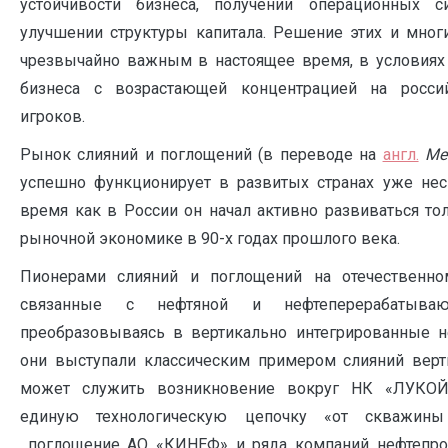
устойчивости бизнеса, получении операционных си
улучшении структуры капитала. Решение этих и многи
чрезвычайно важным в настоящее время, в условиях 
бизнеса с возрастающей концентрацией на росси
игроков.
Рынок слияний и поглощений (в переводе на
англ.
M
e
успешно функционирует в развитых странах уже неск
время как в России он начал активно развиваться то
рыночной экономике в 90-х годах прошлого века.
Пионерами слияний и поглощений на отечественно
связанные с нефтяной и нефтеперерабатыва
преобразовываясь в вертикально интегрированные 
они выступали классическим примером слияний верт
может служить возникновение вокруг НК «ЛУКОЙЛ
единую технологическую цепочку «от скважины
поглощение АО «КИНЕФ» и ряда компаний нефтепрод