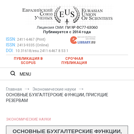
Перейти
к
содержимому
Лицензия СМИ:
ПИ № ФС77-63060
Евразийский Союз Ученых —
Публикуется с 2014 года
публикация научных статей в
ISSN:
Евразийский Союз Ученых — публикация научных статей в
2411-6467 (Print)
ISSN:
2413-9335 (Online)
ежемесячном научном журнале
ежемесячном научном журнале
DOI:
10.31618/esu.2411-6467.8.53.1
ПУБЛИКАЦИЯ В
СРОЧНАЯ
SCOPUS
ПУБЛИКАЦИЯ
MENU
Главная
Экономические науки
ОСНОВНЫЕ БУХГАЛТЕРСКИЕ ФУНКЦИИ, ПРИСУЩИЕ
РЕЗЕРВАМ
ЭКОНОМИЧЕСКИЕ НАУКИ
ОСНОВНЫЕ БУХГАЛТЕРСКИЕ ФУНКЦИИ,