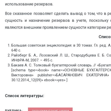
использование резервов.
Все сказанное позволяет сделать вывод о том, что в 
сущность и назначение резервов в учете, поскольку 
являются внешним проявлением сущности категории ре
Списо
Большая советская энциклопедия: в 30 томах. Гл. ред. А.
640 с.
Райзберг Б. А., Лозовский Л. Ш., Стародубцева Е. Б. С
ИНФРА-М, 2007. – 495 с.
Бакаев А. С. Толковый бухгалтерский словарь. // «Бухгал
[schema type=»book» name=»ОСНОВНЫЕ БУХГАЛТЕР
Викторовна» publisher=»БАСАРАНОВИЧ ЕКАТЕРИНА»
30.12.2014_12(09)» ebook=»yes» ]
Список литературы:
РУБРИКА: