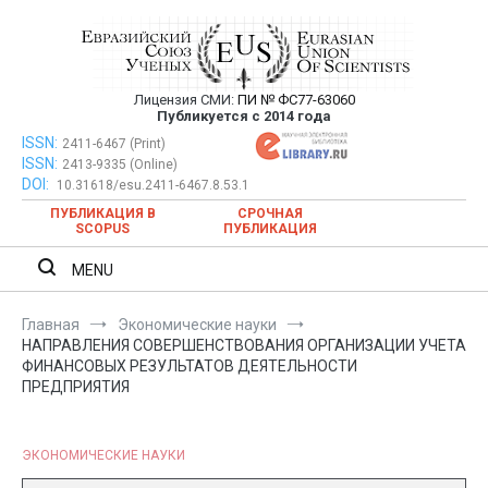
Перейти
к
содержимому
Лицензия СМИ:
ПИ № ФС77-63060
Евразийский Союз Ученых —
Публикуется с 2014 года
публикация научных статей в
ISSN:
Евразийский Союз Ученых — публикация научных статей в
2411-6467 (Print)
ISSN:
2413-9335 (Online)
ежемесячном научном журнале
ежемесячном научном журнале
DOI:
10.31618/esu.2411-6467.8.53.1
ПУБЛИКАЦИЯ В
СРОЧНАЯ
SCOPUS
ПУБЛИКАЦИЯ
MENU
Главная
Экономические науки
НАПРАВЛЕНИЯ СОВЕРШЕНСТВОВАНИЯ ОРГАНИЗАЦИИ УЧЕТА
ФИНАНСОВЫХ РЕЗУЛЬТАТОВ ДЕЯТЕЛЬНОСТИ
ПРЕДПРИЯТИЯ
ЭКОНОМИЧЕСКИЕ НАУКИ