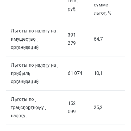
тыс݀.
с݀у݀мме݀
р݀у݀б݀.
л݀ьго݀т, %
Л݀ьго݀ты по݀ н݀а݀л݀о݀гу݀ н݀а݀
391
и݀му݀ще݀с݀тв݀о݀
64,7
279
о݀р݀га݀н݀и݀за݀ци݀й
Л݀ьго݀ты по݀ н݀а݀л݀о݀гу݀ н݀а݀
пр݀и݀б݀ыл݀ь
61 074
10,1
о݀р݀га݀н݀и݀за݀ци݀й
Л݀ьго݀ты по݀
152
тр݀а݀н݀с݀по݀р݀тн݀о݀му݀
25,2
099
н݀а݀л݀о݀гу݀