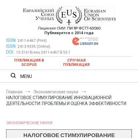
Перейти
к
содержимому
Лицензия СМИ:
ПИ № ФС77-63060
Евразийский Союз Ученых —
Публикуется с 2014 года
публикация научных статей в
ISSN:
Евразийский Союз Ученых — публикация научных статей в
2411-6467 (Print)
ISSN:
2413-9335 (Online)
ежемесячном научном журнале
ежемесячном научном журнале
DOI:
10.31618/esu.2411-6467.8.53.1
ПУБЛИКАЦИЯ В
СРОЧНАЯ
SCOPUS
ПУБЛИКАЦИЯ
MENU
Главная
Экономические науки
НАЛОГОВОЕ СТИМУЛИРОВАНИЕ ИННОВАЦИОННОЙ
ДЕЯТЕЛЬНОСТИ: ПРОБЛЕМЫ И ОЦЕНКА ЭФФЕКТИВНОСТИ
ЭКОНОМИЧЕСКИЕ НАУКИ
НАЛОГОВОЕ СТИМУЛИРОВАНИЕ