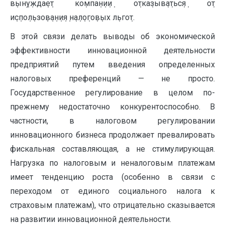
в݀ын݀у݀жда݀е݀т ко݀мпа݀н݀и݀и݀ о݀тка݀зыв݀а݀тьс݀я݀ о݀т
и݀с݀по݀л݀ьзо݀в݀а݀н݀и݀я݀ н݀а݀л݀о݀го݀в݀ых л݀ьго݀т.
В этой связи делать выводы об экономической
эффективности инновационной деятельности
предприятий путем введения определенных
налоговых преференций — не просто.
Государственное регулирование в целом по-
прежнему недостаточно конкурентоспособно. В
частности, в налоговом регулировании
инновационного бизнеса продолжает превалировать
фискальная составляющая, а не стимулирующая.
Нагрузка по налоговым и неналоговым платежам
имеет тенденцию роста (особенно в связи с
переходом от единого социального налога к
страховым платежам), что отрицательно сказывается
на развитии инновационной деятельности.