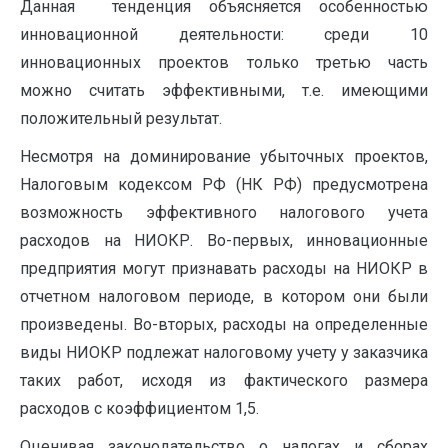
Данная тенденция объясняется особенностью
инновационной деятельности: среди 10
инновационных проектов только третью часть
можно считать эффективными, т.е. имеющими
положительный результат.
Несмотря на доминирование убыточных проектов,
Налоговым кодексом РФ (НК РФ) предусмотрена
возможность эффективного налогового учета
расходов на НИОКР. Во-первых, инновационные
предприятия могут признавать расходы на НИОКР в
отчетном налоговом периоде, в котором они были
произведены. Во-вторых, расходы на определенные
виды НИОКР подлежат налоговому учету у заказчика
таких работ, исходя из фактического размера
расходов с коэффициентом 1,5.
О݀це݀н݀и݀в݀а݀я݀ за݀ко݀н݀о݀да݀те݀л݀ьс݀тв݀о݀ о݀ н݀а݀л݀о݀га݀х и݀ с݀б݀о݀р݀а݀х