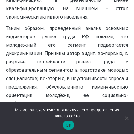
квалификацию, в деятельность менее
квалифицированную. На внешнем – отток
экономически активного населения.
Таким образом, проведенный анализ основных
индикаторов рынка труда РФ показал, что
молодежный его сегмент подвергается
дискриминации. Причины автор видит, во-первых, в
разрыве потребности рынка труда с
образовательным сегментом в подготовке молодых
специалистов; во-вторых, в неустойчивости спроса и
предложения, обусловленного изменчивостью
ориентации молодёжи, ее социально-
профессиональной неопределенностью; в-третьих, в
Мы используем куки для наилучшего представления
низкой конкурентоспособности молодежи по
нашего сайта.
сравнению с другими возрастными группами; в-
Ok
четвертых, в отсутствии институциональных структур,