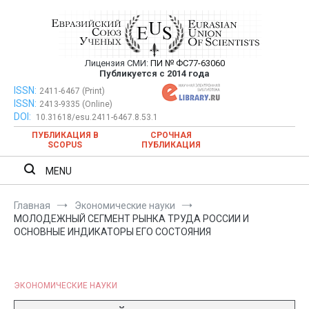
Перейти
к
содержимому
Лицензия СМИ:
ПИ № ФС77-63060
Евразийский Союз Ученых —
Публикуется с 2014 года
публикация научных статей в
ISSN:
Евразийский Союз Ученых — публикация научных статей в
2411-6467 (Print)
ISSN:
2413-9335 (Online)
ежемесячном научном журнале
ежемесячном научном журнале
DOI:
10.31618/esu.2411-6467.8.53.1
ПУБЛИКАЦИЯ В
СРОЧНАЯ
SCOPUS
ПУБЛИКАЦИЯ
MENU
Главная
Экономические науки
МОЛОДЕЖНЫЙ СЕГМЕНТ РЫНКА ТРУДА РОССИИ И
ОСНОВНЫЕ ИНДИКАТОРЫ ЕГО СОСТОЯНИЯ
ЭКОНОМИЧЕСКИЕ НАУКИ