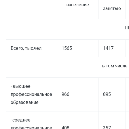
население
занятые
I
I
Всего, тыс.чел.
1565
1417
в том числе
-высшее
профессиональное
966
895
образование
-среднее
профессиональное
408
357