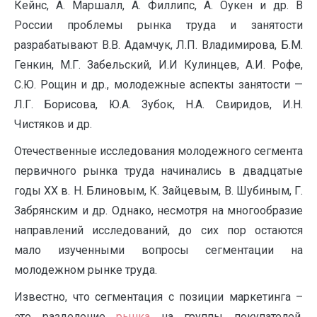
Кейнс, А. Маршалл, А. Филлипс, А. Оукен и др. В
России проблемы рынка труда и занятости
разрабатывают В.В. Адамчук, Л.П. Владимирова, Б.М.
Генкин, М.Г. Забельский, И.И Кулинцев, А.И. Рофе,
С.Ю. Рощин и др., молодежные аспекты занятости —
Л.Г. Борисова, Ю.А. Зубок, Н.А. Свиридов, И.Н.
Чистяков и др.
Отечественные исследования молодежного сегмента
первичного рынка труда начинались в двадцатые
годы XX в. Н. Блиновым, К. Зайцевым, В. Шубиным, Г.
Забрянским и др. Однако, несмотря на многообразие
направлений исследований, до сих пор остаются
мало изученными вопросы сегментации на
молодежном рынке труда.
Известно, что сегментация с позиции маркетинга –
это разделение
рынка
на группы покупателей,