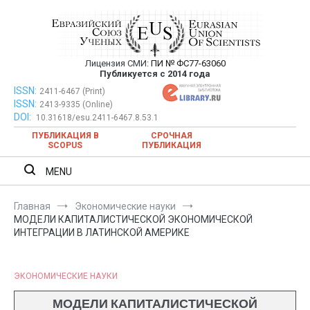
Перейти
к
содержимому
Лицензия СМИ:
ПИ № ФС77-63060
Евразийский Союз Ученых —
Публикуется с 2014 года
публикация научных статей в
ISSN:
Евразийский Союз Ученых — публикация научных статей в
2411-6467 (Print)
ISSN:
2413-9335 (Online)
ежемесячном научном журнале
ежемесячном научном журнале
DOI:
10.31618/esu.2411-6467.8.53.1
ПУБЛИКАЦИЯ В
СРОЧНАЯ
SCOPUS
ПУБЛИКАЦИЯ
MENU
Главная
Экономические науки
МОДЕЛИ КАПИТАЛИСТИЧЕСКОЙ ЭКОНОМИЧЕСКОЙ
ИНТЕГРАЦИИ В ЛАТИНСКОЙ АМЕРИКЕ
ЭКОНОМИЧЕСКИЕ НАУКИ
МОДЕЛИ КАПИТАЛИСТИЧЕСКОЙ